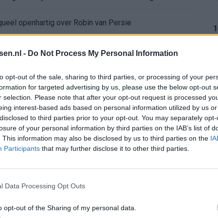
aqueel openhartig over Robin van Persie
1
t er nieuw bod op Gjivai Zechiël?
tsen.nl -
Do Not Process My Personal Information
ffing: "Die schaamte voel ik nog altijd"
1
to opt-out of the sale, sharing to third parties, or processing of your per
formation for targeted advertising by us, please use the below opt-out s
r selection. Please note that after your opt-out request is processed y
nder nieuws in onzekere transferzomer
eing interest-based ads based on personal information utilized by us or
1
disclosed to third parties prior to your opt-out. You may separately opt-
 open dag Feyenoord na storing met autocue
losure of your personal information by third parties on the IAB’s list of
. This information may also be disclosed by us to third parties on the
IA
Participants
that may further disclose it to other third parties.
Wanneer is de loting voor de Champions League? PSV en Feyenoord weten dan hun tegenstanders
1
itgeschakeld na omstreden strafschop zonder VAR
l Data Processing Opt Outs
wereldkampioen worden
o opt-out of the Sharing of my personal data.
1