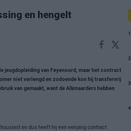
ssing en hengelt
1
2
n de jeugdopleiding van Feyenoord, maar het contract
omer niet verlengd en zodoende kon hij transfervrij
3
gebruik van gemaakt, want de Alkmaarders hebben
4
housiast en dus heeft hij een eenjarig contract