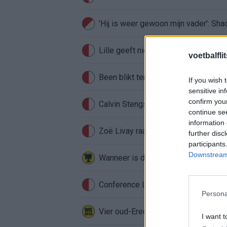
'Hij is weer gewoon mijn vader': Sh
Lille geeft niet op na afwijzing: kom
voetbalfli
Been blikt terug op historische afstra
If you wish 
sensitive in
confirm you
Calvin Stengs opnieuw vader: bijzo
continue se
information 
Zoë Livay raakt draad kwijt tijdens
further disc
participants
Downstream 
Conference League-ophef: Hamrun u
Persona
Vier oud-Eredivisionisten kunnen 
I want t