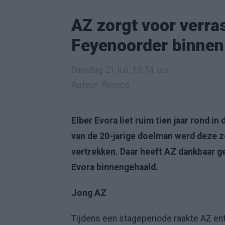
AZ zorgt voor verra
Feyenoorder binnen
Dinsdag 21 juli, 16:54 uur
Auteur: Remco
Elber Evora liet ruim tien jaar rond i
van de 20-jarige doelman werd deze z
vertrekken. Daar heeft AZ dankbaar 
Evora binnengehaald.
Jong AZ
Tijdens een stageperiode raakte AZ ent