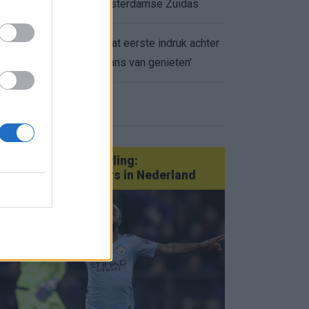
appartement op Amsterdamse Zuidas
Marcos Leonardo laat eerste indruk achter
0.
bij Ajax: 'Hier gaan fans van genieten'
eer nieuws
Van Götze tot Sterling:
statementtransfers in Nederland