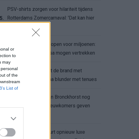
PSV-shirts zorgen voor hilariteit tijdens
Rotterdams Zomercarnaval: 'Dat kan hier
5.
niet'
Feyenoord zet deur open voor miljoenen:
6.
sonal or
Ueda en Hadj Moussa mogen vertrekken
ection to
ou may
 personal
Ajax helpt Burnley uit de brand met
7.
out of the
afgeknipte sokken na blunder met tenues
 downstream
B’s List of
Feyenoord onder Van Bronckhorst nog
altijd ongeslagen: nieuwkomers geven
8.
hoop
Hakim Ziyech verhuurt opnieuw luxe
9.