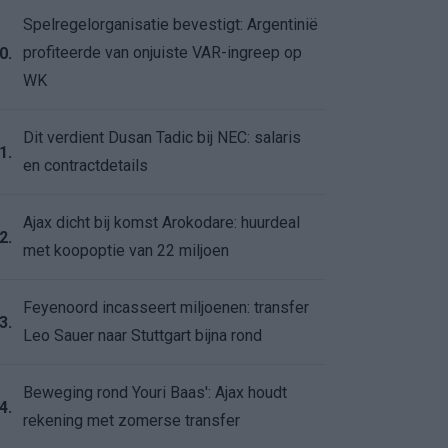
Spelregelorganisatie bevestigt: Argentinië
profiteerde van onjuiste VAR-ingreep op
0.
WK
Dit verdient Dusan Tadic bij NEC: salaris
1.
en contractdetails
Ajax dicht bij komst Arokodare: huurdeal
2.
met koopoptie van 22 miljoen
Feyenoord incasseert miljoenen: transfer
3.
Leo Sauer naar Stuttgart bijna rond
Beweging rond Youri Baas': Ajax houdt
4.
rekening met zomerse transfer