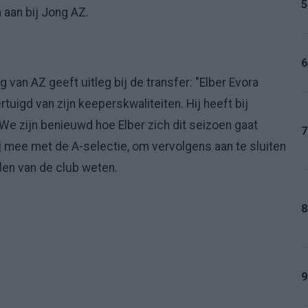
5
a aan bij Jong AZ.
6
an AZ geeft uitleg bij de transfer: "Elber Evora
tuigd van zijn keeperskwaliteiten. Hij heeft bij
e zijn benieuwd hoe Elber zich dit seizoen gaat
7
hij mee met de A-selectie, om vervolgens aan te sluiten
nalen van de club weten.
8
9