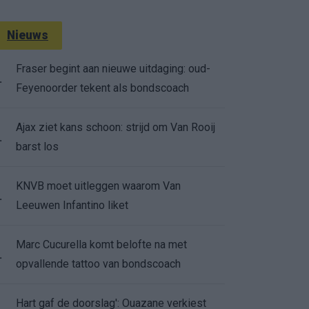
Nieuws
Fraser begint aan nieuwe uitdaging: oud-
.
Feyenoorder tekent als bondscoach
Ajax ziet kans schoon: strijd om Van Rooij
.
barst los
KNVB moet uitleggen waarom Van
.
Leeuwen Infantino liket
Marc Cucurella komt belofte na met
.
opvallende tattoo van bondscoach
Hart gaf de doorslag': Ouazane verkiest