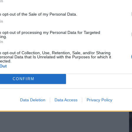
In
sch Ajax-moment weer in herinnering
o opt-out of the Sale of my Personal Data.
In
gen: waarom blijft het zo stil?
2
to opt-out of processing my Personal Data for Targeted
ing.
n Drenthe
In
M
o opt-out of Collection, Use, Retention, Sale, and/or Sharing
ersonal Data that Is Unrelated with the Purposes for which it
lected.
Out
CONFIRM
Data Deletion
Data Access
Privacy Policy