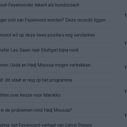
: oud-Feyenoorder tekent als bondscoach
1
Kan Givairo Read de duurste verdediger ooit van Feyenoord worden? Deze records liggen binnen bereik
enoord wil op deze twee posities nog versterken
1
sfer Leo Sauer naar Stuttgart bijna rond
oenen: Ueda en Hadj Moussa mogen vertrekken
1
af: dit staat er nog op het programma
1
chten over keuze voor Marokko
d in de problemen rond Hadj Moussa?
1
nding: het Feyenoord-verhaal van Calvin Stengs