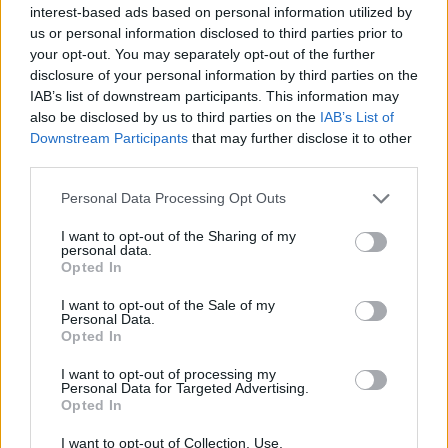
blijft cruciaal
interest-based ads based on personal information utilized by
us or personal information disclosed to third parties prior to
your opt-out. You may separately opt-out of the further
Ajax-talent Mohamed Abdalla schrijft Europese
disclosure of your personal information by third parties on the
geschiedenis
IAB’s list of downstream participants. This information may
also be disclosed by us to third parties on the
IAB’s List of
Shane Kluivert krijgt kans van Flick en begint in
Downstream Participants
that may further disclose it to other
de basis bij FC Barcelona
third parties.
Personal Data Processing Opt Outs
Servische media vergelijken Ajax-talent Abdellah
Ouazane met Lionel Messi
I want to opt-out of the Sharing of my
personal data.
Opted In
Ajax zet grote stap richting volgende ronde na
ruime zege op Vojvodina
I want to opt-out of the Sale of my
Personal Data.
Opted In
Dusan Tadic kijkt met bijzondere gevoelens naar
Ajax - Vojvodina
I want to opt-out of processing my
Personal Data for Targeted Advertising.
Opted In
Zo veranderde de relatie tussen Rafael van der
Vaart en Sylvie Meis door de jaren heen
I want to opt-out of Collection, Use,