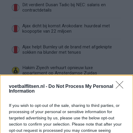
Dit verdient Dusan Tadic bij NEC: salaris en
contractdetails
Ajax dicht bij komst Arokodare: huurdeal met
koopoptie van 22 miljoen
Ajax helpt Burnley uit de brand met afgeknipte
sokken na blunder met tenues
Hakim Ziyech verhuurt opnieuw luxe
appartement op Amsterdamse Zuidas
voetbalflitsen.nl -
Do Not Process My Personal
Marcos Leonardo laat eerste indruk achter bij
Information
Ajax: 'Hier gaan fans van genieten'
If you wish to opt-out of the sale, sharing to third parties, or
Resterend oefenprogramma Ajax: waar zijn de
processing of your personal or sensitive information for
duels te zien
targeted advertising by us, please use the below opt-out
section to confirm your selection. Please note that after your
opt-out request is processed you may continue seeing
Ajax groeit onder Míchel, maar transfermarkt