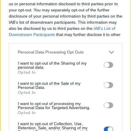
us or personal information disclosed to third parties prior to
Ajax-talent Mohamed Abdalla schrijft Europese
your opt-out. You may separately opt-out of the further
geschiedenis
disclosure of your personal information by third parties on the
IAB’s list of downstream participants. This information may
Shane Kluivert krijgt kans van Flick en begint in
also be disclosed by us to third parties on the
IAB’s List of
de basis bij FC Barcelona
Downstream Participants
that may further disclose it to other
third parties.
Servische media vergelijken Ajax-talent Abdellah
Personal Data Processing Opt Outs
Ouazane met Lionel Messi
I want to opt-out of the Sharing of my
personal data.
Ajax zet grote stap richting volgende ronde na
Opted In
ruime zege op Vojvodina
I want to opt-out of the Sale of my
Personal Data.
Dusan Tadic kijkt met bijzondere gevoelens naar
Opted In
Ajax - Vojvodina
I want to opt-out of processing my
Personal Data for Targeted Advertising.
Zo veranderde de relatie tussen Rafael van der
Opted In
Vaart en Sylvie Meis door de jaren heen
I want to opt-out of Collection, Use,
Retention, Sale, and/or Sharing of my