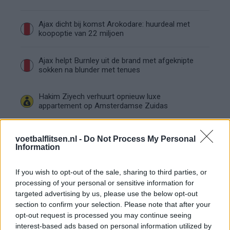
Ajax dicht bij komst Arokodare: huurdeal met
koopoptie van 22 miljoen
Ajax helpt Burnley uit de brand met afgeknipte
sokken na blunder met tenues
Hakim Ziyech verhuurt opnieuw luxe
appartement op Amsterdamse Zuidas
Marcos Leonardo laat eerste indruk achter bij
voetbalflitsen.nl -
Do Not Process My Personal
Ajax: 'Hier gaan fans van genieten'
Information
Resterend oefenprogramma Ajax: waar zijn de
If you wish to opt-out of the sale, sharing to third parties, or
duels te zien
processing of your personal or sensitive information for
targeted advertising by us, please use the below opt-out
section to confirm your selection. Please note that after your
Ajax groeit onder Míchel, maar transfermarkt
blijft cruciaal
opt-out request is processed you may continue seeing
interest-based ads based on personal information utilized by