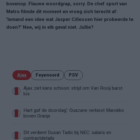
bovenop. Flauwe woordgrap, sorry. De chef sport van
Metro filmde dit moment en vroeg zich terecht af:
'Iemand een idee wat Jasper Cillessen hier probeerde te
doen?' Nee, wij in elk geval niet. Jullie?
Ajax
Feyenoord
PSV
Ajax ziet kans schoon: strijd om Van Rooij barst
los
Hart gaf de doorslag': Ouazane verkiest Marokko
boven Oranje
Dit verdient Dusan Tadic bij NEC: salaris en
contractdetails