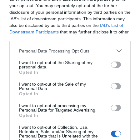
your opt-out. You may separately opt-out of the further
Feyenoord zoekt nieuwe nummer één na
disclosure of your personal information by third parties on the
dreigend vertrek Wellenreuther
IAB’s list of downstream participants. This information may
also be disclosed by us to third parties on the
IAB’s List of
Downstream Participants
that may further disclose it to other
Feyenoord doet voorstel aan beoogde nieuwe
eerste keeper
third parties.
Personal Data Processing Opt Outs
Saoedische topclub maakt werk van Hadj
Moussa: Feyenoord wacht op bod
I want to opt-out of the Sharing of my
personal data.
Opted In
Mats Deijl neemt definitief afscheid van
Deventer: Feyenoorder zet woning te koop
I want to opt-out of the Sale of my
Personal Data.
Opted In
Van Beukering haalt hard uit na opmerkingen
over zijn gewicht
I want to opt-out of processing my
Personal Data for Targeted Advertising.
Opted In
Overzicht: Zo presteren de Feyenoord-spelers
op het WK 2026
I want to opt-out of Collection, Use,
Retention, Sale, and/or Sharing of my
Personal Data that Is Unrelated with the