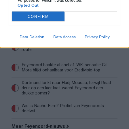
Purposes for which it was collected.
Feyenoord begint aan nieuw tijdperk: programma
Opted Out
richting seizoenstart
CONFIRM
Rigaux verzet meteen bergen bij Feyenoord: lef
of overmoed?
Data Deletion
Data Access
Privacy Policy
Feyenoord gebruikt Ajax-talenten voor nieuwe
route
Feyenoord haakte al snel af: WK-sensatie Gil
Mora blijkt onhaalbaar voor Eredivisie-top
Dortmund lonkt naar Hadj Moussa, terwijl Read
deur op een kier laat: wacht Feyenoord een
drukke zomer?
Wie is Nacho Ferri? Profiel van Feyenoords
doelwit
Meer Feyenoord-nieuws