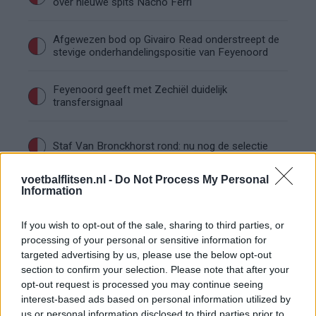
over nieuwe spits Nacho Ferri
Afgewezen bod op Givairo Read onderstreept de
stevige onderhandelingspositie van Feyenoord
Feyenoord geeft met Zechiël duidelijk
transfersignaal
Staf Van Bronckhorst rond: nu nog de selectie
voetbalflitsen.nl -
Do Not Process My Personal
Feyenoord lost met nieuwe controleur direct
Information
groot probleem van vorig seizoen op
If you wish to opt-out of the sale, sharing to third parties, or
Feyenoord begint voorbereiding overtuigend: zo
processing of your personal or sensitive information for
ziet de route naar de seizoensstart eruit
targeted advertising by us, please use the below opt-out
section to confirm your selection. Please note that after your
opt-out request is processed you may continue seeing
Givairo Read spreekt zich uit over Feyenoord-
interest-based ads based on personal information utilized by
toekomst: 'Het kan nog alle kanten op'
us or personal information disclosed to third parties prior to