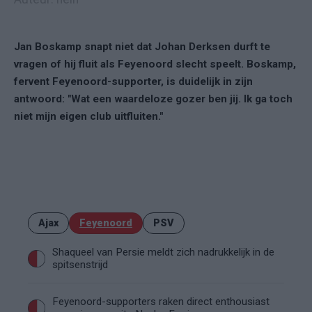
Jan Boskamp snapt niet dat Johan Derksen durft te
vragen of hij fluit als Feyenoord slecht speelt. Boskamp,
fervent Feyenoord-supporter, is duidelijk in zijn
antwoord: "Wat een waardeloze gozer ben jij. Ik ga toch
niet mijn eigen club uitfluiten."
Ajax
Feyenoord
PSV
Shaqueel van Persie meldt zich nadrukkelijk in de
spitsenstrijd
Feyenoord-supporters raken direct enthousiast