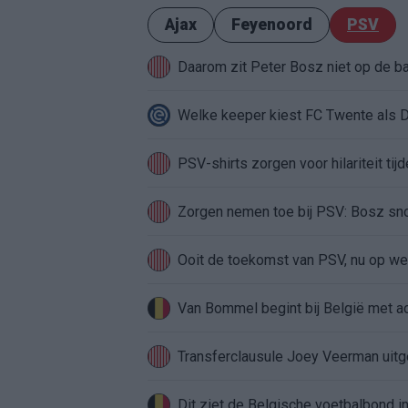
Ajax
Feyenoord
PSV
Daarom zit Peter Bosz niet op de b
Welke keeper kiest FC Twente als 
PSV-shirts zorgen voor hilariteit tij
Zorgen nemen toe bij PSV: Bosz sno
Ooit de toekomst van PSV, nu op weg
Van Bommel begint bij België met ach
Transferclausule Joey Veerman uitge
Dit ziet de Belgische voetbalbond