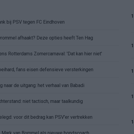
1
ank bij PSV tegen FC Eindhoven
Drommel afhaakt? Deze opties heeft Ten Hag
1
dens Rotterdams Zomercarnaval: 'Dat kan hier niet'
eihard, fans eisen defensieve versterkingen
1
 naar de uitgang: het verhaal van Babadi
1
terstand: niet tactisch, maar taalkundig
legd: voor dit bedrag kan PSV'er vertrekken
1
 in Mark van Bommel als nieuwe bondscoach