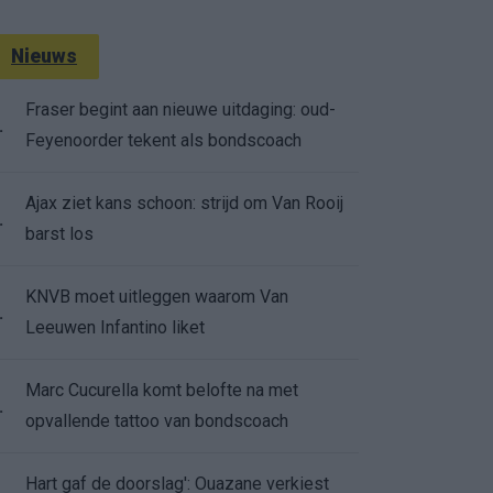
Nieuws
Fraser begint aan nieuwe uitdaging: oud-
.
Feyenoorder tekent als bondscoach
Ajax ziet kans schoon: strijd om Van Rooij
.
barst los
KNVB moet uitleggen waarom Van
.
Leeuwen Infantino liket
Marc Cucurella komt belofte na met
.
opvallende tattoo van bondscoach
Hart gaf de doorslag': Ouazane verkiest