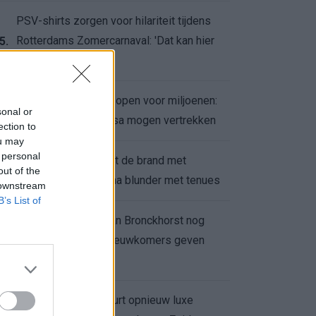
PSV-shirts zorgen voor hilariteit tijdens
Rotterdams Zomercarnaval: 'Dat kan hier
5.
niet'
Feyenoord zet deur open voor miljoenen:
6.
sonal or
Ueda en Hadj Moussa mogen vertrekken
ection to
ou may
 personal
Ajax helpt Burnley uit de brand met
7.
out of the
afgeknipte sokken na blunder met tenues
 downstream
B’s List of
Feyenoord onder Van Bronckhorst nog
altijd ongeslagen: nieuwkomers geven
8.
hoop
Hakim Ziyech verhuurt opnieuw luxe
9.