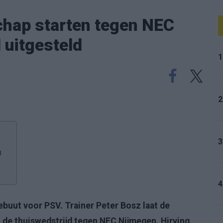
chap starten tegen NEC
 uitgesteld
1
2
3
n
4
ebuut voor PSV. Trainer Peter Bosz laat de
de thuiswedstrijd tegen NEC Nijmegen. Hirving