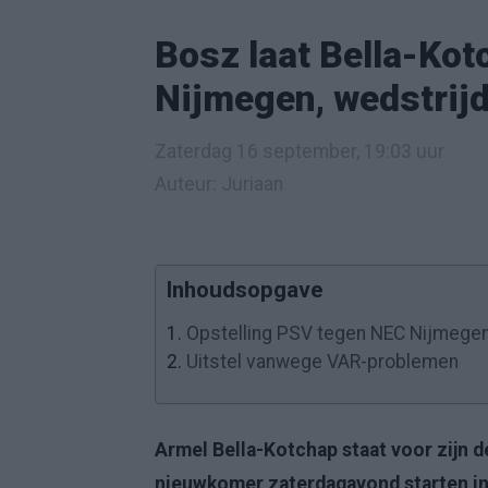
Bosz laat Bella-Kot
Nijmegen, wedstrijd
Zaterdag 16 september, 19:03 uur
Auteur: Juriaan
Inhoudsopgave
1.
Opstelling PSV tegen NEC Nijmege
2.
Uitstel vanwege VAR-problemen
Armel Bella-Kotchap staat voor zijn d
nieuwkomer zaterdagavond starten in 