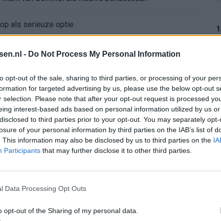
op als serieuze optie
1
elefoontje van Internazionale
tsen.nl -
Do Not Process My Personal Information
-trainer kapt interview abrupt af
1
to opt-out of the sale, sharing to third parties, or processing of your per
formation for targeted advertising by us, please use the below opt-out s
r selection. Please note that after your opt-out request is processed y
Wanneer is de loting voor de Champions League? PSV en Feyenoord weten dan hun tegenstanders
eing interest-based ads based on personal information utilized by us or
1
disclosed to third parties prior to your opt-out. You may separately opt-
Obispo bij PSV
losure of your personal information by third parties on the IAB’s list of
. This information may also be disclosed by us to third parties on the
IA
Participants
that may further disclose it to other third parties.
 talent met afkoopclausule van 80 miljoen
1
ndhoven voor bedrag boven de vraagprijs
l Data Processing Opt Outs
gt rood en mag tóch verder
o opt-out of the Sharing of my personal data.
1