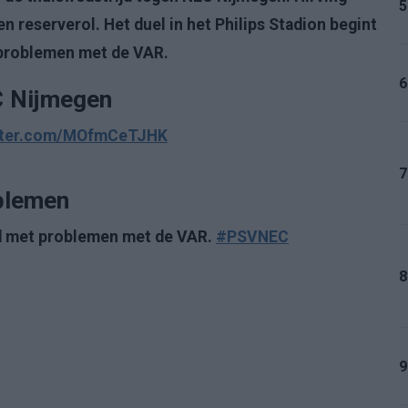
5
eserverol. Het duel in het Philips Stadion begint
 problemen met de VAR.
6
C Nijmegen
itter.com/MOfmCeTJHK
7
blemen
nd met problemen met de VAR.
#PSVNEC
8
9