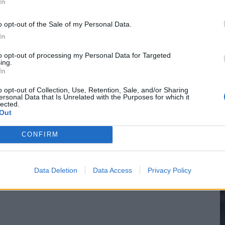
In
ur
o opt-out of the Sale of my Personal Data.
In
2
pel: zo ziet de route naar het nieuwe seizoen eruit
to opt-out of processing my Personal Data for Targeted
ing.
bleef Ajax met lege handen achter
In
M
o opt-out of Collection, Use, Retention, Sale, and/or Sharing
nterview na Oranje-vragen abrupt af
ersonal Data that Is Unrelated with the Purposes for which it
lected.
Out
CONFIRM
Data Deletion
Data Access
Privacy Policy