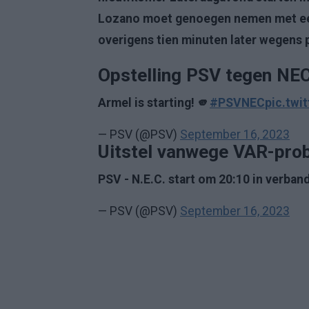
Lozano moet genoegen nemen met een r
overigens tien minuten later wegens
Opstelling PSV tegen NE
Armel is starting! 🫵
#PSVNEC
pic.tw
— PSV (@PSV)
September 16, 2023
Uitstel vanwege VAR-pro
PSV - N.E.C. start om 20:10 in verba
— PSV (@PSV)
September 16, 2023