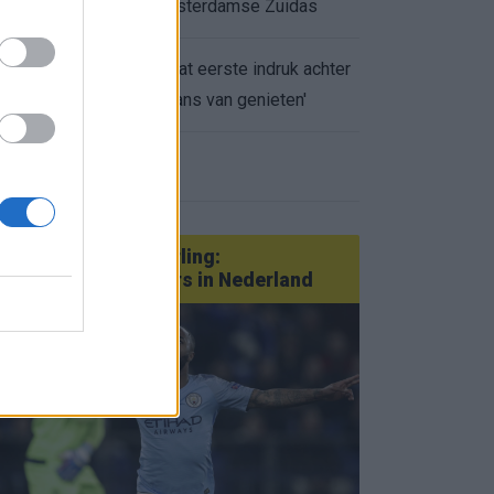
appartement op Amsterdamse Zuidas
Marcos Leonardo laat eerste indruk achter
0.
bij Ajax: 'Hier gaan fans van genieten'
eer nieuws
Van Götze tot Sterling:
statementtransfers in Nederland