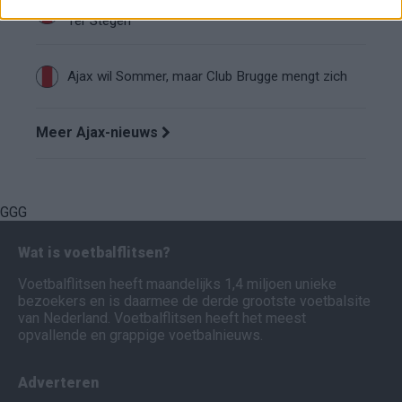
Míchel helpt Ajax aan topkeeper: ‘Akkoord over
Ter Stegen’
Ajax wil Sommer, maar Club Brugge mengt zich
Meer Ajax-nieuws
GGG
Wat is voetbalflitsen?
Voetbalflitsen heeft maandelijks 1,4 miljoen unieke
bezoekers en is daarmee de derde grootste voetbalsite
van Nederland. Voetbalflitsen heeft het meest
opvallende en grappige voetbalnieuws.
Adverteren