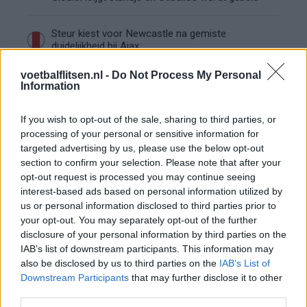
Steur kiest voor Newcastle na gemiste
duidelijkheid bij Ajax
voetbalflitsen.nl -
Do Not Process My Personal
Information
Blind kan bij Ajax de speler naast Míchel worden
If you wish to opt-out of the sale, sharing to third parties, or
“Twente was toen niet haalbaar”: Weghorst blikt
processing of your personal or sensitive information for
terug op Ajax-keuze
targeted advertising by us, please use the below opt-out
section to confirm your selection. Please note that after your
opt-out request is processed you may continue seeing
De transferprioriteiten van Ajax worden steeds
interest-based ads based on personal information utilized by
duidelijker
us or personal information disclosed to third parties prior to
your opt-out. You may separately opt-out of the further
Ajax begint voorbereiding met nederlaag: zo ziet
disclosure of your personal information by third parties on the
de route naar PEC eruit
IAB’s list of downstream participants. This information may
also be disclosed by us to third parties on the
IAB’s List of
Zo overtuigde PSV Sven Mijnans en bleef Ajax
Downstream Participants
that may further disclose it to other
met lege handen achter
third parties.