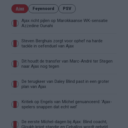
Ajax
Feyenoord
PSV
Ajax richt pijlen op Marokkaanse WK-sensatie
Azzedine Ounahi
Steven Berghuis zorgt voor ophef na harde
tackle in oefenduel van Ajax
Dit houdt de transfer van Marc-André ter Stegen
naar Ajax nog tegen
De terugkeer van Daley Blind past in een groter
plan van Ajax
Kritiek op Engels van Míchel genuanceerd: ‘Ajax-
spelers snappen dat echt wel’
De eerste Míchel-dagen bij Ajax: Blind coacht,
Gloukh krijgt standje en Ceballos wordt gebeld