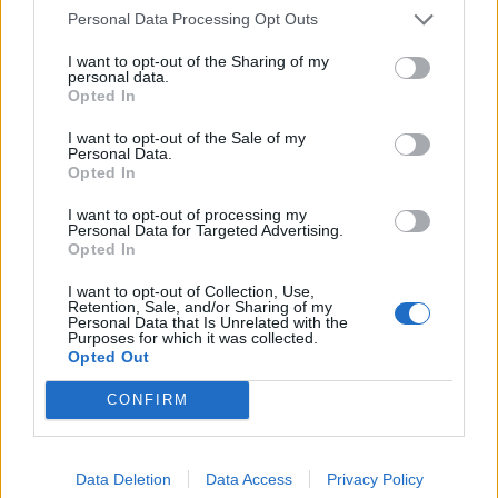
Personal Data Processing Opt Outs
Waarom steeds meer sleutelfiguren Ajax
verlaten
I want to opt-out of the Sharing of my
personal data.
Opted In
Steijn: ‘Bergwijn was niet mijn eerste keus als
Ajax-aanvoerder’
I want to opt-out of the Sale of my
Personal Data.
Opted In
Van Gaal-vertrek markeert einde van bestuurlijke
Ajax-fase
I want to opt-out of processing my
Personal Data for Targeted Advertising.
Opted In
Wie is Federico Viñas, de Uruguayaanse WK-
spits op het lijstje van Ajax?
I want to opt-out of Collection, Use,
Retention, Sale, and/or Sharing of my
Personal Data that Is Unrelated with the
Purposes for which it was collected.
‘Definitief einde verhaal voor Beuker bij Ajax’
Opted Out
CONFIRM
Twijfels over Weghorst? Ten Hag komt met
duidelijk antwoord
Data Deletion
Data Access
Privacy Policy