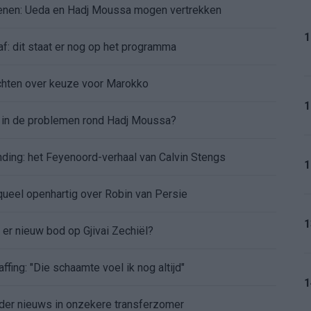
oenen: Ueda en Hadj Moussa mogen vertrekken
1
af: dit staat er nog op het programma
chten over keuze voor Marokko
1
d in de problemen rond Hadj Moussa?
nding: het Feyenoord-verhaal van Calvin Stengs
1
aqueel openhartig over Robin van Persie
1
t er nieuw bod op Gjivai Zechiël?
ffing: "Die schaamte voel ik nog altijd"
1
nder nieuws in onzekere transferzomer