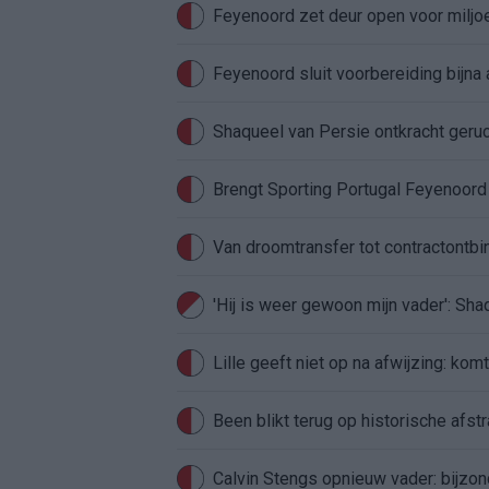
Feyenoord zet deur open voor milj
Feyenoord sluit voorbereiding bijna 
Shaqueel van Persie ontkracht geru
Brengt Sporting Portugal Feyenoor
Van droomtransfer tot contractontbi
'Hij is weer gewoon mijn vader': Sh
Lille geeft niet op na afwijzing: kom
Been blikt terug op historische afstra
Calvin Stengs opnieuw vader: bijzo