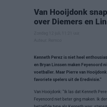
Van Hooijdonk snap
over Diemers en Lin
Zondag 12 juli, 11:21 uur
Auteur: Remco
Kenneth Perez is niet heel enthousia
en Bryan Linssen maken Feyenoord nie
voetballer. Maar Pierre van Hooijdonk 
favoriete spelers uit de Eredivisie."
Van Hooijdonk: "Ik las dat Kenneth Pere
Feyenoord niet beter ging maken. Ik den
hetzelfde type als Kenneth was: staps