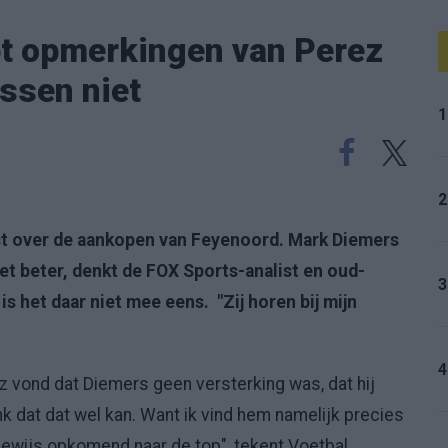
t opmerkingen van Perez
ssen niet
1
2
st over de aankopen van Feyenoord. Mark Diemers
t beter, denkt de FOX Sports-analist en oud-
3
is het daar niet mee eens. "Zij horen bij mijn
4
z vond dat Diemers geen versterking was, dat hij
k dat dat wel kan. Want ik vind hem namelijk precies
gewijs opkomend naar de top", tekent Voetbal