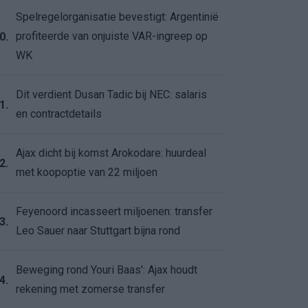
Spelregelorganisatie bevestigt: Argentinië
profiteerde van onjuiste VAR-ingreep op
0.
WK
Dit verdient Dusan Tadic bij NEC: salaris
1.
en contractdetails
Ajax dicht bij komst Arokodare: huurdeal
2.
met koopoptie van 22 miljoen
Feyenoord incasseert miljoenen: transfer
3.
Leo Sauer naar Stuttgart bijna rond
Beweging rond Youri Baas': Ajax houdt
4.
rekening met zomerse transfer