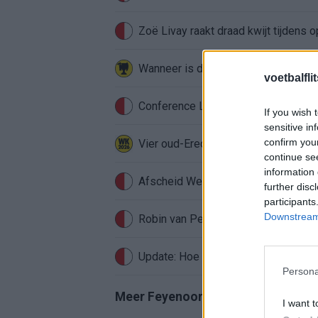
Zoë Livay raakt draad kwijt tijdens
voetbalfli
Conference League-ophef: Hamrun u
If you wish 
sensitive in
confirm you
Vier oud-Eredivisionisten kunnen 
continue se
information 
Afscheid Wellenreuther roept iconi
further disc
participants
Downstream 
Robin van Persie zwijgt al veertig da
Update: Hoe gaat het nu met Roysto
Persona
Meer Feyenoord-nieuws
I want t