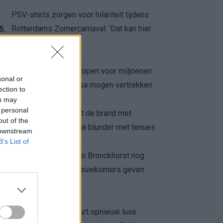
PSV-shirts zorgen voor hilariteit tijdens
Rotterdams Zomercarnaval: 'Dat kan hier
5.
niet'
Feyenoord zet deur open voor miljoenen:
6.
sonal or
Ueda en Hadj Moussa mogen vertrekken
ection to
ou may
 personal
Ajax helpt Burnley uit de brand met
7.
out of the
afgeknipte sokken na blunder met tenues
 downstream
B’s List of
Feyenoord onder Van Bronckhorst nog
altijd ongeslagen: nieuwkomers geven
8.
hoop
Hakim Ziyech verhuurt opnieuw luxe
9.