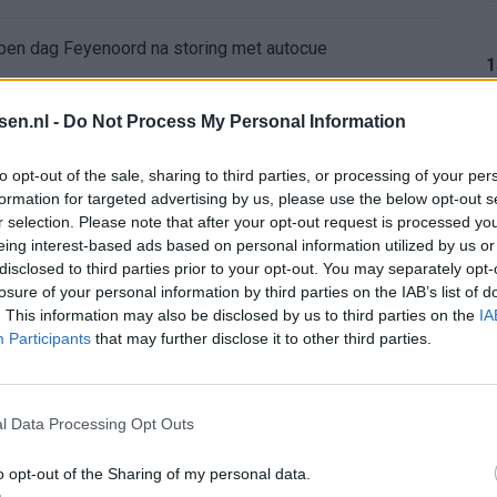
 open dag Feyenoord na storing met autocue
1
Wanneer is de loting voor de Champions League? PSV en Feyenoord weten dan hun tegenstanders
tsen.nl -
Do Not Process My Personal Information
itgeschakeld na omstreden strafschop zonder VAR
1
to opt-out of the sale, sharing to third parties, or processing of your per
formation for targeted advertising by us, please use the below opt-out s
r selection. Please note that after your opt-out request is processed y
wereldkampioen worden
eing interest-based ads based on personal information utilized by us or
1
disclosed to third parties prior to your opt-out. You may separately opt-
sch Ajax-moment weer in herinnering
losure of your personal information by third parties on the IAB’s list of
. This information may also be disclosed by us to third parties on the
IA
Participants
that may further disclose it to other third parties.
gen: waarom blijft het zo stil?
1
n Drenthe
l Data Processing Opt Outs
o opt-out of the Sharing of my personal data.
1