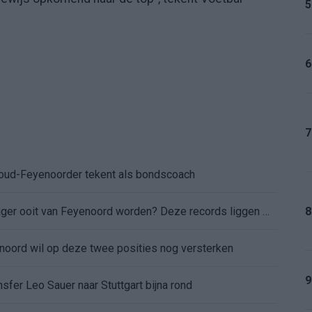
5
6
7
: oud-Feyenoorder tekent als bondscoach
Kan Givairo Read de duurste verdediger ooit van Feyenoord worden? Deze records liggen binnen bereik
8
enoord wil op deze twee posities nog versterken
9
sfer Leo Sauer naar Stuttgart bijna rond