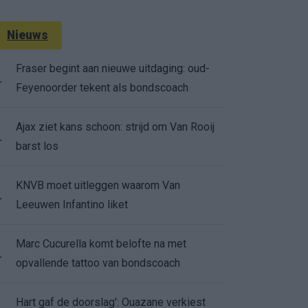
Nieuws
Fraser begint aan nieuwe uitdaging: oud-
.
Feyenoorder tekent als bondscoach
Ajax ziet kans schoon: strijd om Van Rooij
.
barst los
KNVB moet uitleggen waarom Van
.
Leeuwen Infantino liket
Marc Cucurella komt belofte na met
.
opvallende tattoo van bondscoach
Hart gaf de doorslag': Ouazane verkiest