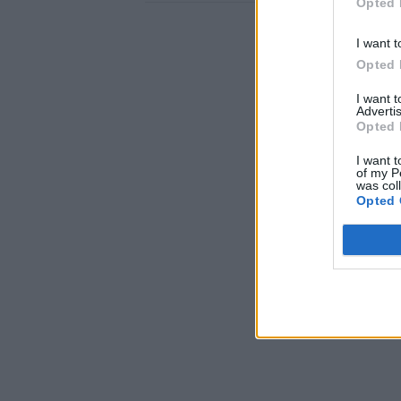
Opted 
I want t
Opted 
I want 
Advertis
Opted 
I want t
of my P
was col
Opted 