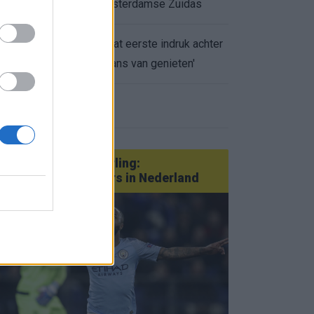
appartement op Amsterdamse Zuidas
Marcos Leonardo laat eerste indruk achter
0.
bij Ajax: 'Hier gaan fans van genieten'
eer nieuws
Van Götze tot Sterling:
statementtransfers in Nederland