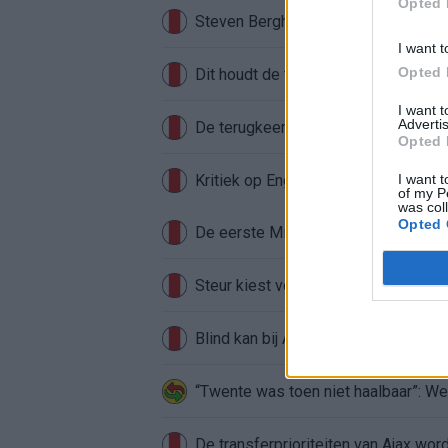
Opted 
Steven Berghuis zorgt voor ophef na
I want t
Opted 
Dit houdt de transfer van Marc-Andr
I want 
Advertis
De terugkeer van Daley Blind past in
Opted 
Kritiek op Engels van Míchel genuan
I want t
of my P
was col
Opted 
Steur kiest voor Newcastle na gemist
Blind kan bij Ajax de speler naast M
“Twente was toen niet haalbaar”: We
De transferprioriteiten van Ajax wor