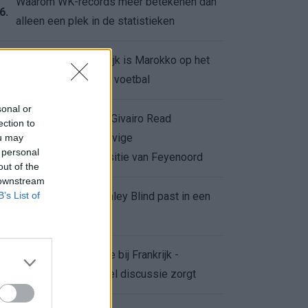
Waarom WK-records meer betekenen dan
6.
alleen een plek in de statistieken
Voor de Schilderswijk is Marokko op het
7.
WK meer dan alleen voetbal
sonal or
Afgewezen bod op Givairo Read
ection to
onderstreept de stevige
ou may
8.
 personal
onderhandelingspositie van Feyenoord
out of the
 downstream
B’s List of
De terugkeer van Daley Blind past in een
9.
groter plan van Ajax
Waarom de arbitrage bij Frankrijk -
0.
Marokko voor zoveel discussie zorgt