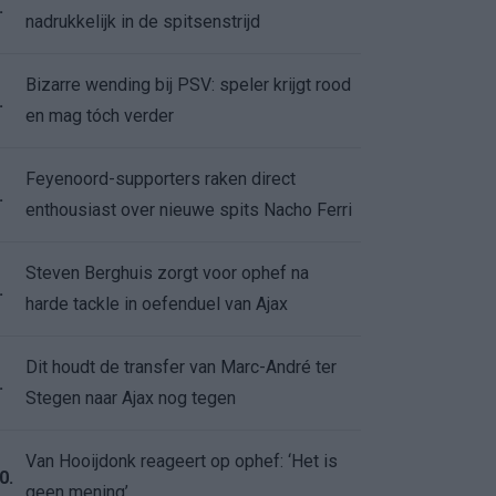
.
nadrukkelijk in de spitsenstrijd
Bizarre wending bij PSV: speler krijgt rood
.
en mag tóch verder
Feyenoord-supporters raken direct
.
enthousiast over nieuwe spits Nacho Ferri
Steven Berghuis zorgt voor ophef na
.
harde tackle in oefenduel van Ajax
Dit houdt de transfer van Marc-André ter
.
Stegen naar Ajax nog tegen
Van Hooijdonk reageert op ophef: ‘Het is
0.
geen mening’