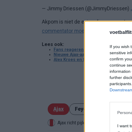
— Jimmy Driessen (@JimmyDriessen)
Akpom is niet de enige die commentaar t
commentator moet er aan geloven.
voetbalfli
Lees ook:
If you wish 
Fans reageren op niveau van Ajax: 'FC 
sensitive in
Nieuwe Ajax-aanwinst traint voor het 
confirm you
Alex Kroes en Marijn Beuker over doel
continue se
information 
further disc
participants
Downstream 
Ajax
Feyenoord
PSV
Persona
Ajax richt pijlen op Marokkaanse W
I want t