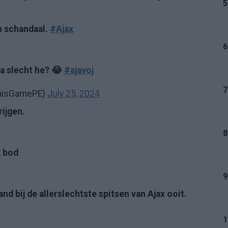
5
n schandaal.
#Ajax
6
a slecht he? 😂
#ajavoj
7
ThisGamePE)
July 25, 2024
ijgen.
8
k bod
9
 bij de allerslechtste spitsen van Ajax ooit.
1