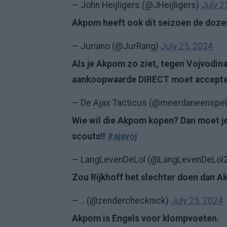
— John Heijligers (@JHeijligers)
July 2
Akpom heeft ook dit seizoen de doze
— Juriano (@JurRang)
July 25, 2024
Als je Akpom zo ziet, tegen Vojvodina
aankoopwaarde DIRECT moet accept
— De Ajax Tacticus (@meerdaneenspe
Wie wil die Akpom kopen? Dan moet je 
scouts!!
#ajavoj
— LangLevenDeLol (@LangLevenDeLol
Zou Rijkhoff het slechter doen dan A
— .. (@zenderchecknick)
July 25, 2024
Akpom is Engels voor klompvoeten.