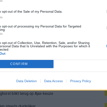
In
M
 harde tackle in oefenduel van Ajax
o opt-out of the Sale of my Personal Data.
In
é ter Stegen naar Ajax nog tegen
to opt-out of processing my Personal Data for Targeted
ing.
 een groter plan van Ajax
In
ceerd: ‘Ajax-spelers snappen dat echt wel’
o opt-out of Collection, Use, Retention, Sale, and/or Sharing
ersonal Data that Is Unrelated with the Purposes for which it
lected.
Out
De eerste Míchel-dagen bij Ajax: Blind coacht, Gloukh krijgt standje en Ceballos wordt gebeld
CONFIRM
e duidelijkheid bij Ajax
íchel worden
Data Deletion
Data Access
Privacy Policy
ghorst blikt terug op Ajax-keuze
den steeds duidelijker