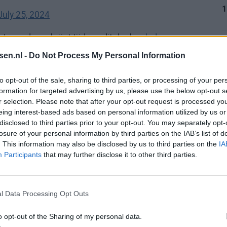
1
July 25, 2024
e verduren krijgt tijdens dit duel,
ook de
1
tsen.nl -
Do Not Process My Personal Information
to opt-out of the sale, sharing to third parties, or processing of your per
Bal op 't dak'
formation for targeted advertising by us, please use the below opt-out s
eerst: 'Klaarstomen voor Europa'
r selection. Please note that after your opt-out request is processed y
1
stellingen en plannen van Ajax
eing interest-based ads based on personal information utilized by us or
disclosed to third parties prior to your opt-out. You may separately opt-
losure of your personal information by third parties on the IAB’s list of
. This information may also be disclosed by us to third parties on the
IA
1
Participants
that may further disclose it to other third parties.
l Data Processing Opt Outs
2
K-sensatie Azzedine Ounahi
o opt-out of the Sharing of my personal data.