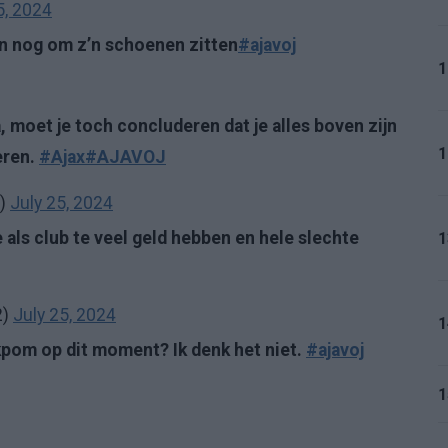
5, 2024
n nog om z’n schoenen zitten
#ajavoj
1
, moet je toch concluderen dat je alles boven zijn
1
eren.
#Ajax
#AJAVOJ
l)
July 25, 2024
als club te veel geld hebben en hele slechte
1
2)
July 25, 2024
1
kpom op dit moment? Ik denk het niet.
#ajavoj
1