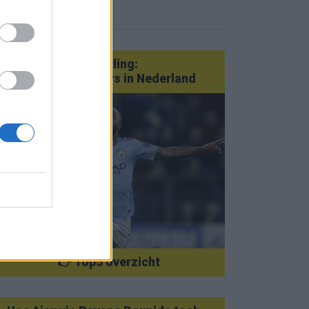
eer nieuws
Van Götze tot Sterling:
statementtransfers in Nederland
👉 Top5 overzicht