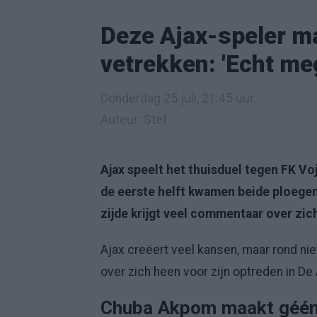
Deze Ajax-speler m
vetrekken: 'Echt me
Donderdag 25 juli, 21:45 uur
Auteur: Stef
Ajax speelt het thuisduel tegen FK V
de eerste helft kwamen beide ploegen
zijde krijgt veel commentaar over zic
Ajax creëert veel kansen, maar rond nie
over zich heen voor zijn optreden in De
Chuba Akpom maakt géén 