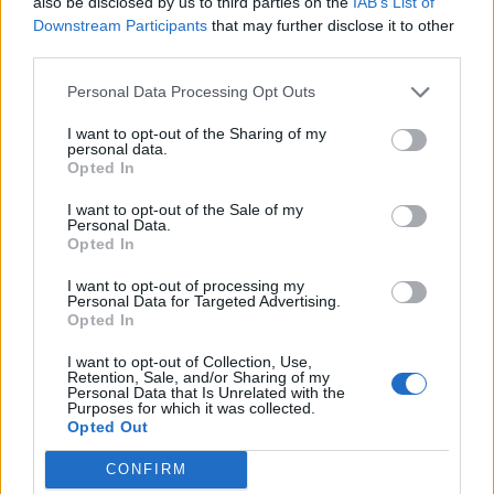
also be disclosed by us to third parties on the
IAB’s List of
er nog op het programma
Downstream Participants
that may further disclose it to other
third parties.
Shaqueel van Persie ontkracht geruchten over
Personal Data Processing Opt Outs
keuze voor Marokko
I want to opt-out of the Sharing of my
personal data.
Brengt Sporting Portugal Feyenoord in de
Opted In
problemen rond Hadj Moussa?
I want to opt-out of the Sale of my
Personal Data.
Van droomtransfer tot contractontbinding: het
Opted In
Feyenoord-verhaal van Calvin Stengs
I want to opt-out of processing my
Personal Data for Targeted Advertising.
'Hij is weer gewoon mijn vader': Shaqueel
Opted In
openhartig over Robin van Persie
I want to opt-out of Collection, Use,
Retention, Sale, and/or Sharing of my
Lille geeft niet op na afwijzing: komt er nieuw
Personal Data that Is Unrelated with the
Purposes for which it was collected.
bod op Gjivai Zechiël?
Opted Out
Been blikt terug op historische afstraffing: "Die
CONFIRM
schaamte voel ik nog altijd"