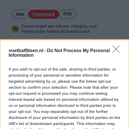
Ajax
Feyenoord
PSV
Fraser begint aan nieuwe uitdaging: oud-
Feyenoorder tekent als bondscoach
Kan Givairo Read de duurste verdediger ooit van
Feyenoord worden? Deze records liggen binnen
voetbalflitsen.nl -
Do Not Process My Personal
bereik
Information
Van Bronckhorst voert druk op: Feyenoord wil op
If you wish to opt-out of the sale, sharing to third parties, or
deze twee posities nog versterken
processing of your personal or sensitive information for
targeted advertising by us, please use the below opt-out
section to confirm your selection. Please note that after your
Feyenoord incasseert miljoenen: transfer Leo
Sauer naar Stuttgart bijna rond
opt-out request is processed you may continue seeing
interest-based ads based on personal information utilized by
us or personal information disclosed to third parties prior to
Feyenoord zet deur open voor miljoenen: Ueda
your opt-out. You may separately opt-out of the further
en Hadj Moussa mogen vertrekken
disclosure of your personal information by third parties on the
IAB’s list of downstream participants. This information may
Feyenoord sluit voorbereiding bijna af: dit staat