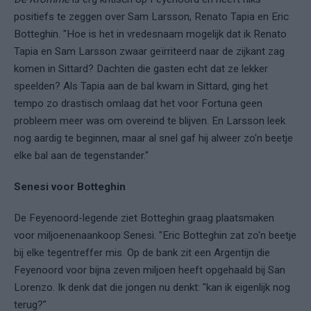
positiefs te zeggen over Sam Larsson, Renato Tapia en Eric
Botteghin. "Hoe is het in vredesnaam mogelijk dat ik Renato
Tapia en Sam Larsson zwaar geïrriteerd naar de zijkant zag
komen in Sittard? Dachten die gasten echt dat ze lekker
speelden? Als Tapia aan de bal kwam in Sittard, ging het
tempo zo drastisch omlaag dat het voor Fortuna geen
probleem meer was om overeind te blijven. En Larsson leek
nog aardig te beginnen, maar al snel gaf hij alweer zo'n beetje
elke bal aan de tegenstander."
Senesi voor Botteghin
De Feyenoord-legende ziet Botteghin graag plaatsmaken
voor miljoenenaankoop Senesi. "Eric Botteghin zat zo'n beetje
bij elke tegentreffer mis. Op de bank zit een Argentijn die
Feyenoord voor bijna zeven miljoen heeft opgehaald bij San
Lorenzo. Ik denk dat die jongen nu denkt: "kan ik eigenlijk nog
terug?"