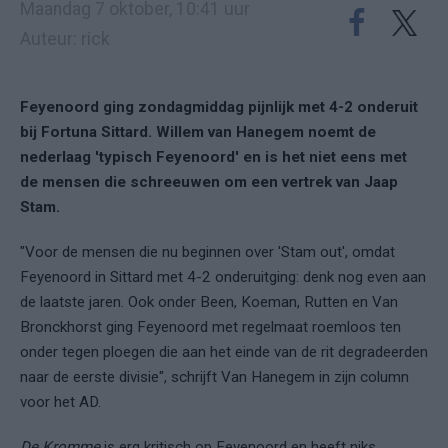
Maandag 7 oktober, 10:41 uur
Auteur: rick
Feyenoord ging zondagmiddag pijnlijk met 4-2 onderuit
bij Fortuna Sittard. Willem van Hanegem noemt de
nederlaag 'typisch Feyenoord' en is het niet eens met
de mensen die schreeuwen om een vertrek van Jaap
Stam.
"Voor de mensen die nu beginnen over 'Stam out', omdat
Feyenoord in Sittard met 4-2 onderuitging: denk nog even aan
de laatste jaren. Ook onder Been, Koeman, Rutten en Van
Bronckhorst ging Feyenoord met regelmaat roemloos ten
onder tegen ploegen die aan het einde van de rit degradeerden
naar de eerste divisie", schrijft Van Hanegem in zijn column
voor het AD.
De Kromme
is erg kritisch op Feyenoord en heeft niks