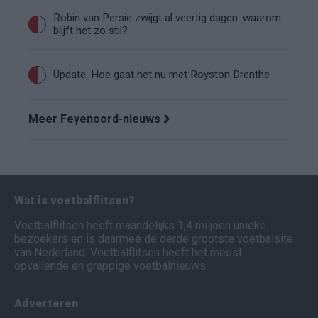
Robin van Persie zwijgt al veertig dagen: waarom
blijft het zo stil?
Update: Hoe gaat het nu met Royston Drenthe
Meer Feyenoord-nieuws
Wat is voetbalflitsen?
Voetbalflitsen heeft maandelijks 1,4 miljoen unieke
bezoekers en is daarmee de derde grootste voetbalsite
van Nederland. Voetbalflitsen heeft het meest
opvallende en grappige voetbalnieuws.
Adverteren