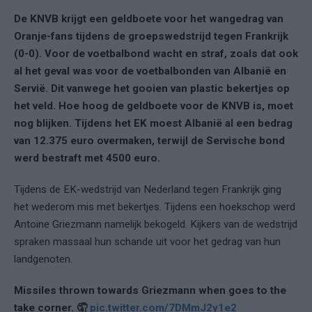
De KNVB krijgt een geldboete voor het wangedrag van
Oranje-fans tijdens de groepswedstrijd tegen Frankrijk
(0-0). Voor de voetbalbond wacht en straf, zoals dat ook
al het geval was voor de voetbalbonden van Albanië en
Servië. Dit vanwege het gooien van plastic bekertjes op
het veld. Hoe hoog de geldboete voor de KNVB is, moet
nog blijken. Tijdens het EK moest Albanië al een bedrag
van 12.375 euro overmaken, terwijl de Servische bond
werd bestraft met 4500 euro.
Tijdens de EK-wedstrijd van Nederland tegen Frankrijk ging
het wederom mis met bekertjes. Tijdens een hoekschop werd
Antoine Griezmann namelijk bekogeld. Kijkers van de wedstrijd
spraken massaal hun schande uit voor het gedrag van hun
landgenoten.
Missiles thrown towards Griezmann when goes to the
take corner. 🤦
pic.twitter.com/7DMmJ2y1e2