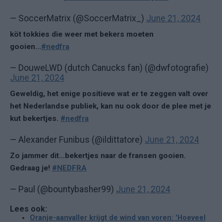
— SoccerMatrix (@SoccerMatrix_)
June 21, 2024
köt tokkies die weer met bekers moeten
gooien...
#nedfra
— DouweLWD (dutch Canucks fan) (@dwfotografie)
June 21, 2024
Geweldig, het enige positieve wat er te zeggen valt over
het Nederlandse publiek, kan nu ook door de plee met je
kut bekertjes.
#nedfra
— Alexander Funibus (@ildittatore)
June 21, 2024
Zo jammer dit…bekertjes naar de fransen gooien.
Gedraag je!
#NEDFRA
— Paul (@bountybasher99)
June 21, 2024
Lees ook:
Oranje-aanvaller krijgt de wind van voren: 'Hoeveel