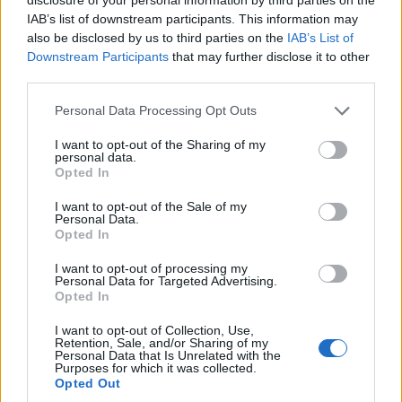
Ajax helpt Burnley uit de brand met afgeknipte
IAB’s list of downstream participants. This information may
sokken na blunder met tenues
also be disclosed by us to third parties on the
IAB’s List of
Downstream Participants
that may further disclose it to other
Hakim Ziyech verhuurt opnieuw luxe
third parties.
appartement op Amsterdamse Zuidas
Personal Data Processing Opt Outs
Marcos Leonardo laat eerste indruk achter bij
I want to opt-out of the Sharing of my
Ajax: 'Hier gaan fans van genieten'
personal data.
Opted In
Resterend oefenprogramma Ajax: waar zijn de
I want to opt-out of the Sale of my
duels te zien
Personal Data.
Opted In
Ajax groeit onder Míchel, maar transfermarkt
I want to opt-out of processing my
blijft cruciaal
Personal Data for Targeted Advertising.
Opted In
Ajax-talent Mohamed Abdalla schrijft Europese
I want to opt-out of Collection, Use,
geschiedenis
Retention, Sale, and/or Sharing of my
Personal Data that Is Unrelated with the
Purposes for which it was collected.
Opted Out
Shane Kluivert krijgt kans van Flick en begint in