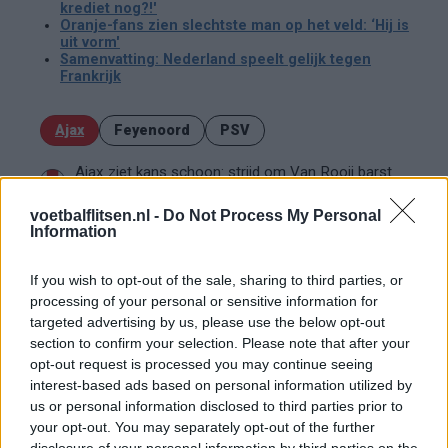
krediet nog?!'
Oranje-fans zien slechtste man op het veld: ‘Hij is
uit vorm'
Samenvatting: Nederland speelt gelijk tegen
Frankrijk
Ajax
Feyenoord
PSV
Ajax ziet kans schoon: strijd om Van Rooij barst
los
voetbalflitsen.nl -
Do Not Process My Personal
Information
Hart gaf de doorslag': Ouazane verkiest Marokko
boven Oranje
If you wish to opt-out of the sale, sharing to third parties, or
processing of your personal or sensitive information for
Dit verdient Dusan Tadic bij NEC: salaris en
targeted advertising by us, please use the below opt-out
contractdetails
section to confirm your selection. Please note that after your
opt-out request is processed you may continue seeing
Ajax dicht bij komst Arokodare: huurdeal met
interest-based ads based on personal information utilized by
koopoptie van 22 miljoen
us or personal information disclosed to third parties prior to
your opt-out. You may separately opt-out of the further
disclosure of your personal information by third parties on the