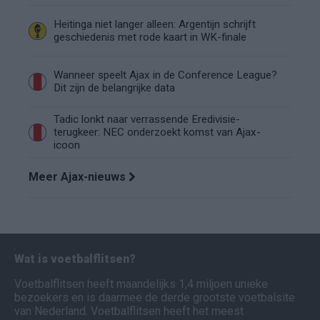
Heitinga niet langer alleen: Argentijn schrijft
geschiedenis met rode kaart in WK-finale
Wanneer speelt Ajax in de Conference League?
Dit zijn de belangrijke data
Tadic lonkt naar verrassende Eredivisie-
terugkeer: NEC onderzoekt komst van Ajax-
icoon
Meer Ajax-nieuws
Wat is voetbalflitsen?
Voetbalflitsen heeft maandelijks 1,4 miljoen unieke
bezoekers en is daarmee de derde grootste voetbalsite
van Nederland. Voetbalflitsen heeft het meest