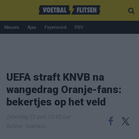
Nieuws
Ajax
Feyenoord
PSV
UEFA straft KNVB na
wangedrag Oranje-fans:
bekertjes op het veld
Zaterdag 22 juni, 12:45 uur
Auteur: thomass