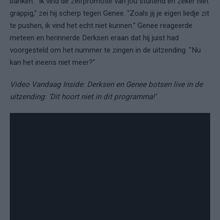
banken. "Ik vind de zelfpromotie van jou stuitend en zeker niet
grappig," zei hij scherp tegen Genee. "Zoals jij je eigen liedje zit
te pushen, ik vind het echt niet kunnen." Genee reageerde
meteen en herinnerde Derksen eraan dat hij juist had
voorgesteld om het nummer te zingen in de uitzending. "Nu
kan het ineens niet meer?"
Video Vandaag Inside: Derksen en Genee botsen live in de
uitzending: ‘Dit hoort niet in dit programma!’