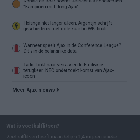
Ronald de Boer noemt Reiziger als bondscoach:
"Kampioen met Jong Ajax"
Heitinga niet langer alleen: Argentijn schrijft
geschiedenis met rode kaart in WK-finale
Wanneer speelt Ajax in de Conference League?
Dit zijn de belangrijke data
Tadic lonkt naar verrassende Eredivisie-
terugkeer: NEC onderzoekt komst van Ajax-
icoon
Meer Ajax-nieuws
Wat is voetbalflitsen?
Voetbalflitsen heeft maandelijks 1,4 miljoen unieke