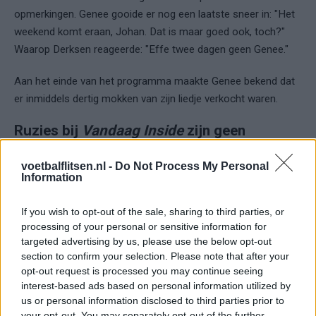
opmerkingen. Genee gooide er nog een laatste sneer in: "Het
weekend komt eraan, Johan. Dat is maar goed ook, toch?"
Waarop Derksen reageerde: "Effe twee dagen geen Genee."
Aan het einde van het programma maakte Genee bekend dat
er inmiddels dertig mokken van zijn liedje verkocht waren.
Ruzies bij
Vandaag Inside
zijn geen
uitzondering
voetbalflitsen.nl -
Do Not Process My Personal
Information
Dit soort confrontaties zijn niet nieuw bij
Vandaag Inside
. De
drie iconen, Derksen, Genee en
René van der Gijp
, zijn in de
If you wish to opt-out of the sale, sharing to third parties, or
loop der jaren vaker met elkaar in conflict gekomen tijdens
processing of your personal or sensitive information for
live-uitzendingen. Recentelijk botste Derksen nog met Van der
targeted advertising by us, please use the below opt-out
Gijp en haalde hij fel uit naar het “kutprogramma” waar hij in
section to confirm your selection. Please note that after your
zat. Net als bij eerdere ruzies, waaiden ook die conflicten
opt-out request is processed you may continue seeing
weer over. De drie mannen hebben een contract dat deze
interest-based ads based on personal information utilized by
us or personal information disclosed to third parties prior to
zomer afloopt, en het blijft voorlopig onduidelijk of de
your opt-out. You may separately opt-out of the further