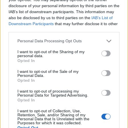
samenwerking een vervolg krijgt.
disclosure of your personal information by third parties on the
IAB’s list of downstream participants. This information may
Lees ook:
also be disclosed by us to third parties on the
IAB’s List of
Hond reden afwezigheid Van der Gijp in videoclip
Wilfred Genee
Downstream Participants
that may further disclose it to other
Tv-kijkers storen zich aan zelfbevlekking Wilfred
third parties.
Genee: "Walgelijk"
Personal Data Processing Opt Outs
Ajax
Feyenoord
PSV
I want to opt-out of the Sharing of my
personal data.
Ajax ziet kans schoon: strijd om Van Rooij barst
Opted In
los
I want to opt-out of the Sale of my
Personal Data.
Opted In
Hart gaf de doorslag': Ouazane verkiest Marokko
boven Oranje
I want to opt-out of processing my
Personal Data for Targeted Advertising.
Opted In
Dit verdient Dusan Tadic bij NEC: salaris en
contractdetails
I want to opt-out of Collection, Use,
Retention, Sale, and/or Sharing of my
Personal Data that Is Unrelated with the
Ajax dicht bij komst Arokodare: huurdeal met
Purposes for which it was collected.
koopoptie van 22 miljoen
Opted Out