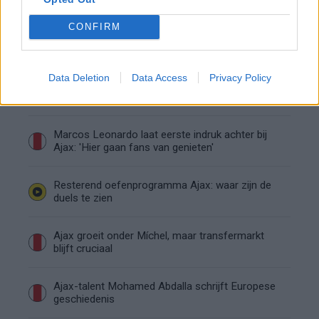
CONFIRM
Ajax helpt Burnley uit de brand met afgeknipte
sokken na blunder met tenues
Data Deletion
Data Access
Privacy Policy
Hakim Ziyech verhuurt opnieuw luxe
appartement op Amsterdamse Zuidas
Marcos Leonardo laat eerste indruk achter bij
Ajax: 'Hier gaan fans van genieten'
Resterend oefenprogramma Ajax: waar zijn de
duels te zien
Ajax groeit onder Míchel, maar transfermarkt
blijft cruciaal
Ajax-talent Mohamed Abdalla schrijft Europese
geschiedenis