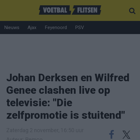
Nieuws
Ajax
Feyenoord
PSV
Johan Derksen en Wilfred
Genee clashen live op
televisie: "Die
zelfpromotie is stuitend"
Zaterdag 2 november, 16:50 uur
Auteur: Remco