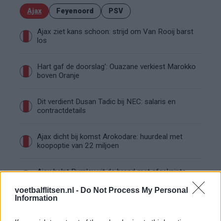
Ajax
Feyenoord
PSV
Ajax ziet kans schoon: strijd om Van Rooij barst
los
Hart gaf de doorslag': Ouazane verkiest Marokko
boven Oranje
Dit verdient Dusan Tadic bij NEC: salaris en
contractdetails
Ajax dicht bij komst Arokodare: huurdeal met
koopoptie van 22 miljoen
Ajax helpt Burnley uit de brand met afgeknipte
sokken na blunder met tenues
voetbalflitsen.nl -
Do Not Process My Personal
Information
Hakim Ziyech verhuurt opnieuw luxe
appartement op Amsterdamse Zuidas