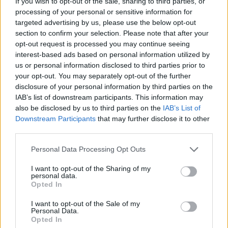
If you wish to opt-out of the sale, sharing to third parties, or
processing of your personal or sensitive information for
Marcos Leonardo laat eerste indruk achter bij
targeted advertising by us, please use the below opt-out
Ajax: 'Hier gaan fans van genieten'
section to confirm your selection. Please note that after your
opt-out request is processed you may continue seeing
interest-based ads based on personal information utilized by
Resterend oefenprogramma Ajax: waar zijn de
us or personal information disclosed to third parties prior to
duels te zien
your opt-out. You may separately opt-out of the further
disclosure of your personal information by third parties on the
Ajax groeit onder Míchel, maar transfermarkt
IAB’s list of downstream participants. This information may
blijft cruciaal
also be disclosed by us to third parties on the
IAB’s List of
Downstream Participants
that may further disclose it to other
Ajax-talent Mohamed Abdalla schrijft Europese
third parties.
geschiedenis
Personal Data Processing Opt Outs
Shane Kluivert krijgt kans van Flick en begint in
I want to opt-out of the Sharing of my
de basis bij FC Barcelona
personal data.
Opted In
Servische media vergelijken Ajax-talent Abdellah
I want to opt-out of the Sale of my
Ouazane met Lionel Messi
Personal Data.
Opted In