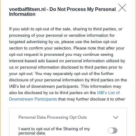
Feyenoord incasseert miljoenen: transfer Leo
voetbalflitsen.nl -
Do Not Process My Personal
Sauer naar Stuttgart bijna rond
Information
Feyenoord zet deur open voor miljoenen: Ueda
If you wish to opt-out of the sale, sharing to third parties, or
en Hadj Moussa mogen vertrekken
processing of your personal or sensitive information for
targeted advertising by us, please use the below opt-out
Feyenoord sluit voorbereiding bijna af: dit staat
section to confirm your selection. Please note that after your
er nog op het programma
opt-out request is processed you may continue seeing
interest-based ads based on personal information utilized by
us or personal information disclosed to third parties prior to
Shaqueel van Persie ontkracht geruchten over
your opt-out. You may separately opt-out of the further
keuze voor Marokko
disclosure of your personal information by third parties on the
IAB’s list of downstream participants. This information may
Brengt Sporting Portugal Feyenoord in de
also be disclosed by us to third parties on the
IAB’s List of
problemen rond Hadj Moussa?
Downstream Participants
that may further disclose it to other
third parties.
Van droomtransfer tot contractontbinding: het
Personal Data Processing Opt Outs
Feyenoord-verhaal van Calvin Stengs
I want to opt-out of the Sharing of my
personal data.
'Hij is weer gewoon mijn vader': Shaqueel