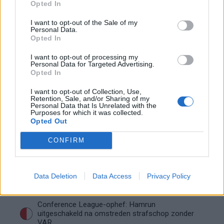
Opted In
openhartig over Robin van Persie
I want to opt-out of the Sale of my
Personal Data.
Lille geeft niet op na afwijzing: komt er nieuw
Opted In
bod op Gjivai Zechiël?
I want to opt-out of processing my
Personal Data for Targeted Advertising.
Been blikt terug op historische afstraffing: "Die
Opted In
schaamte voel ik nog altijd"
I want to opt-out of Collection, Use,
Retention, Sale, and/or Sharing of my
Calvin Stengs opnieuw vader: bijzonder nieuws in
Personal Data that Is Unrelated with the
onzekere transferzomer
Purposes for which it was collected.
Opted Out
Zoë Livay raakt draad kwijt tijdens open dag
CONFIRM
Feyenoord na storing met autocue
Wanneer is de loting voor de Champions
Data Deletion
Data Access
Privacy Policy
League? PSV en Feyenoord weten dan hun
tegenstanders
Conference League-ophef: Hamrun
uitgeschakeld na omstreden strafschop zonder
VAR