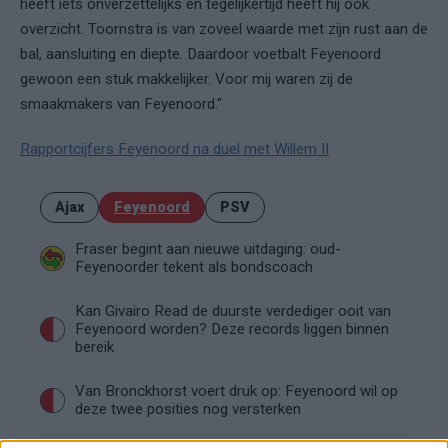
heeft iets onverzettelijks en tegelijkertijd heeft hij ook
overzicht. Toornstra is van zoveel waarde met zijn rust aan de
bal, aansluiting en diepte. Daardoor voetbalt Feyenoord
gewoon een stuk makkelijker. Voor mij waren zij de
smaakmakers van Feyenoord."
Rapportcijfers Feyenoord na duel met Willem II
Ajax
Feyenoord
PSV
Fraser begint aan nieuwe uitdaging: oud-
Feyenoorder tekent als bondscoach
Kan Givairo Read de duurste verdediger ooit van
Feyenoord worden? Deze records liggen binnen
bereik
Van Bronckhorst voert druk op: Feyenoord wil op
deze twee posities nog versterken