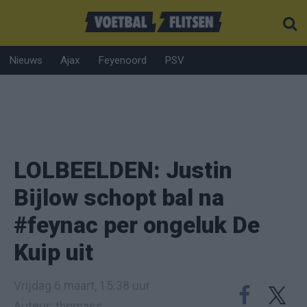
Nieuws
Ajax
Feyenoord
PSV
LOLBEELDEN: Justin
Bijlow schopt bal na
#feynac per ongeluk De
Kuip uit
Vrijdag 6 maart, 15:38 uur
Auteur: thomass