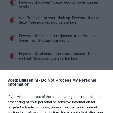
Feyenoord worden? Deze records liggen binnen
bereik
Van Bronckhorst voert druk op: Feyenoord wil op
deze twee posities nog versterken
Feyenoord incasseert miljoenen: transfer Leo
Sauer naar Stuttgart bijna rond
Feyenoord zet deur open voor miljoenen: Ueda
en Hadj Moussa mogen vertrekken
Feyenoord sluit voorbereiding bijna af: dit staat
er nog op het programma
voetbalflitsen.nl -
Do Not Process My Personal
Information
Shaqueel van Persie ontkracht geruchten over
keuze voor Marokko
If you wish to opt-out of the sale, sharing to third parties, or
processing of your personal or sensitive information for
targeted advertising by us, please use the below opt-out
Brengt Sporting Portugal Feyenoord in de
problemen rond Hadj Moussa?
section to confirm your selection. Please note that after your