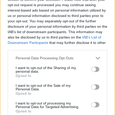
opt-out request is processed you may continue seeing
interest-based ads based on personal information utilized by
Van droomtransfer tot contractontbinding: het
us or personal information disclosed to third parties prior to
Feyenoord-verhaal van Calvin Stengs
your opt-out. You may separately opt-out of the further
disclosure of your personal information by third parties on the
'Hij is weer gewoon mijn vader': Shaqueel
IAB’s list of downstream participants. This information may
openhartig over Robin van Persie
also be disclosed by us to third parties on the
IAB’s List of
Downstream Participants
that may further disclose it to other
third parties.
Lille geeft niet op na afwijzing: komt er nieuw
bod op Gjivai Zechiël?
Personal Data Processing Opt Outs
Been blikt terug op historische afstraffing: "Die
I want to opt-out of the Sharing of my
personal data.
schaamte voel ik nog altijd"
Opted In
Calvin Stengs opnieuw vader: bijzonder nieuws in
I want to opt-out of the Sale of my
Personal Data.
onzekere transferzomer
Opted In
I want to opt-out of processing my
Zoë Livay raakt draad kwijt tijdens open dag
Personal Data for Targeted Advertising.
Feyenoord na storing met autocue
Opted In