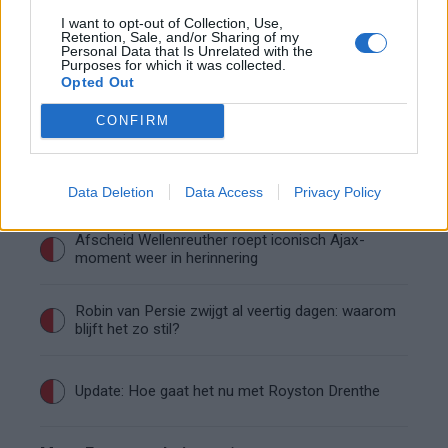
Wanneer is de loting voor de Champions
I want to opt-out of Collection, Use,
League? PSV en Feyenoord weten dan hun
Retention, Sale, and/or Sharing of my
Personal Data that Is Unrelated with the
tegenstanders
Purposes for which it was collected.
Opted Out
Conference League-ophef: Hamrun
uitgeschakeld na omstreden strafschop zonder
CONFIRM
VAR
Vier oud-Eredivisionisten kunnen
wereldkampioen worden
Data Deletion
Data Access
Privacy Policy
Afscheid Wellenreuther roept iconisch Ajax-
moment weer in herinnering
Robin van Persie zwijgt al veertig dagen: waarom
blijft het zo stil?
Update: Hoe gaat het nu met Royston Drenthe