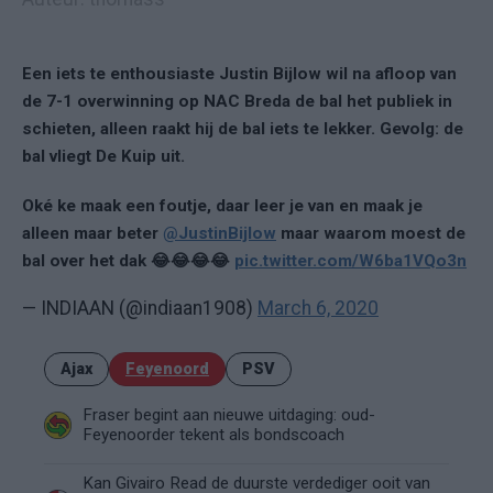
Een iets te enthousiaste Justin Bijlow wil na afloop van
de 7-1 overwinning op NAC Breda de bal het publiek in
schieten, alleen raakt hij de bal iets te lekker. Gevolg: de
bal vliegt De Kuip uit.
Oké ke maak een foutje, daar leer je van en maak je
alleen maar beter
@JustinBijlow
maar waarom moest de
bal over het dak 😂😂😂😂
pic.twitter.com/W6ba1VQo3n
— INDIAAN (@indiaan1908)
March 6, 2020
Ajax
Feyenoord
PSV
Fraser begint aan nieuwe uitdaging: oud-
Feyenoorder tekent als bondscoach
Kan Givairo Read de duurste verdediger ooit van