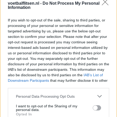
voetbalflitsen.nl -
Do Not Process My Personal
Information
Feyenoord zet deur open voor miljoenen: Ueda
en Hadj Moussa mogen vertrekken
If you wish to opt-out of the sale, sharing to third parties, or
processing of your personal or sensitive information for
targeted advertising by us, please use the below opt-out
Feyenoord sluit voorbereiding bijna af: dit staat
er nog op het programma
section to confirm your selection. Please note that after your
opt-out request is processed you may continue seeing
interest-based ads based on personal information utilized by
Shaqueel van Persie ontkracht geruchten over
us or personal information disclosed to third parties prior to
keuze voor Marokko
your opt-out. You may separately opt-out of the further
disclosure of your personal information by third parties on the
Brengt Sporting Portugal Feyenoord in de
IAB’s list of downstream participants. This information may
problemen rond Hadj Moussa?
also be disclosed by us to third parties on the
IAB’s List of
Downstream Participants
that may further disclose it to other
third parties.
Van droomtransfer tot contractontbinding: het
Feyenoord-verhaal van Calvin Stengs
Personal Data Processing Opt Outs
'Hij is weer gewoon mijn vader': Shaqueel
I want to opt-out of the Sharing of my
personal data.
openhartig over Robin van Persie
Opted In