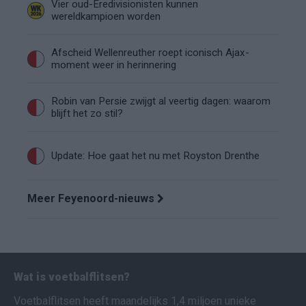
Vier oud-Eredivisionisten kunnen
wereldkampioen worden
Afscheid Wellenreuther roept iconisch Ajax-
moment weer in herinnering
Robin van Persie zwijgt al veertig dagen: waarom
blijft het zo stil?
Update: Hoe gaat het nu met Royston Drenthe
Meer Feyenoord-nieuws
Wat is voetbalflitsen?
Voetbalflitsen heeft maandelijks 1,4 miljoen unieke