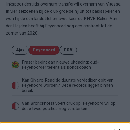
linkspoot destijds overnam transfervrij overnam van Vitesse.
In vier seizoenen bij de club groeide hij uit tot basisspeler en
won hij de één landstitel en twee keer de KNVB Beker. Van
der Heijden heeft bij Feyenoord nog een contract tot de
zomer van 2020.
Ajax
Feyenoord
PSV
Fraser begint aan nieuwe uitdaging: oud-
Feyenoorder tekent als bondscoach
Kan Givairo Read de duurste verdediger ooit van
Feyenoord worden? Deze records liggen binnen
bereik
Van Bronckhorst voert druk op: Feyenoord wil op
deze twee posities nog versterken
Feyenoord incasseert miljoenen: transfer Leo
Sauer naar Stuttgart bijna rond