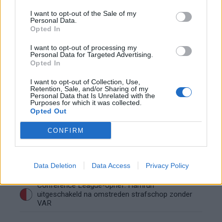
I want to opt-out of the Sale of my
Lille geeft niet op na afwijzing: komt er nieuw
Personal Data.
bod op Gjivai Zechiël?
Opted In
I want to opt-out of processing my
Been blikt terug op historische afstraffing: "Die
Personal Data for Targeted Advertising.
schaamte voel ik nog altijd"
Opted In
I want to opt-out of Collection, Use,
Calvin Stengs opnieuw vader: bijzonder nieuws in
Retention, Sale, and/or Sharing of my
onzekere transferzomer
Personal Data that Is Unrelated with the
Purposes for which it was collected.
Opted Out
Zoë Livay raakt draad kwijt tijdens open dag
Feyenoord na storing met autocue
CONFIRM
Wanneer is de loting voor de Champions
League? PSV en Feyenoord weten dan hun
Data Deletion
Data Access
Privacy Policy
tegenstanders
Conference League-ophef: Hamrun
uitgeschakeld na omstreden strafschop zonder
VAR