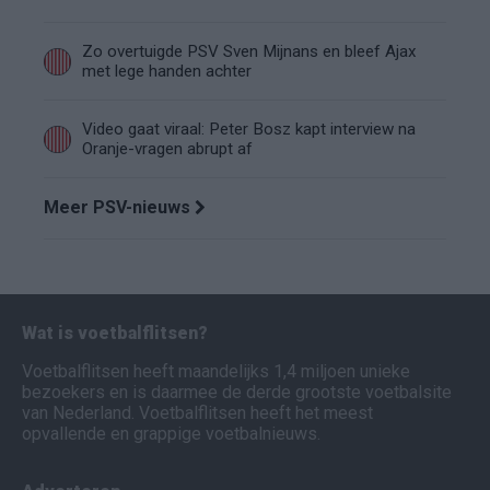
Zo overtuigde PSV Sven Mijnans en bleef Ajax
met lege handen achter
Video gaat viraal: Peter Bosz kapt interview na
Oranje-vragen abrupt af
Meer PSV-nieuws
Wat is voetbalflitsen?
Voetbalflitsen heeft maandelijks 1,4 miljoen unieke
bezoekers en is daarmee de derde grootste voetbalsite
van Nederland. Voetbalflitsen heeft het meest
opvallende en grappige voetbalnieuws.