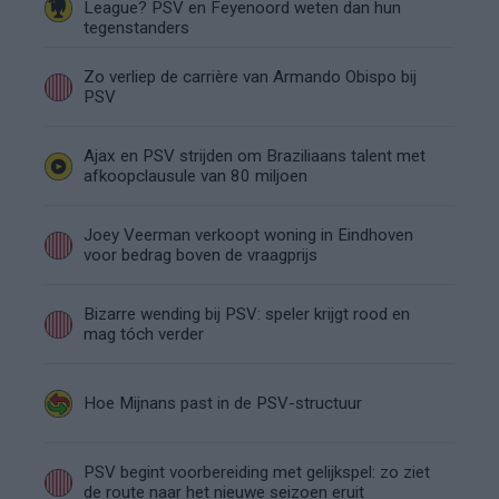
League? PSV en Feyenoord weten dan hun
tegenstanders
Zo verliep de carrière van Armando Obispo bij
PSV
Ajax en PSV strijden om Braziliaans talent met
afkoopclausule van 80 miljoen
Joey Veerman verkoopt woning in Eindhoven
voor bedrag boven de vraagprijs
Bizarre wending bij PSV: speler krijgt rood en
mag tóch verder
Hoe Mijnans past in de PSV-structuur
PSV begint voorbereiding met gelijkspel: zo ziet
de route naar het nieuwe seizoen eruit