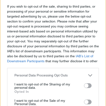
2018
If you wish to opt-out of the sale, sharing to third parties, or
processing of your personal or sensitive information for
targeted advertising by us, please use the below opt-out
Ajax
Feyenoord
PSV
section to confirm your selection. Please note that after your
opt-out request is processed you may continue seeing
Daarom zit Peter Bosz niet op de bank bij PSV
tegen FC Eindhoven
interest-based ads based on personal information utilized by
us or personal information disclosed to third parties prior to
your opt-out. You may separately opt-out of the further
Welke keeper kiest FC Twente als Drommel
disclosure of your personal information by third parties on the
afhaakt? Deze opties heeft Ten Hag
IAB’s list of downstream participants. This information may
also be disclosed by us to third parties on the
IAB’s List of
PSV-shirts zorgen voor hilariteit tijdens
Downstream Participants
that may further disclose it to other
Rotterdams Zomercarnaval: 'Dat kan hier niet'
third parties.
Personal Data Processing Opt Outs
Zorgen nemen toe bij PSV: Bosz snoeihard, fans
eisen defensieve versterkingen
I want to opt-out of the Sharing of my
personal data.
Opted In
Ooit de toekomst van PSV, nu op weg naar de
uitgang: het verhaal van Babadi
I want to opt-out of the Sale of my
Personal Data.