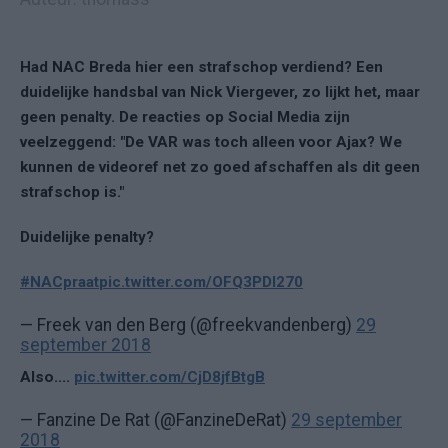
Had NAC Breda hier een strafschop verdiend? Een
duidelijke handsbal van Nick Viergever, zo lijkt het, maar
geen penalty. De reacties op Social Media zijn
veelzeggend: "De VAR was toch alleen voor Ajax? We
kunnen de videoref net zo goed afschaffen als dit geen
strafschop is."
Duidelijke penalty?
#NACpraat
pic.twitter.com/OFQ3PDI270
— Freek van den Berg (@freekvandenberg)
29
september 2018
Also....
pic.twitter.com/CjD8jfBtgB
— Fanzine De Rat (@FanzineDeRat)
29 september
2018