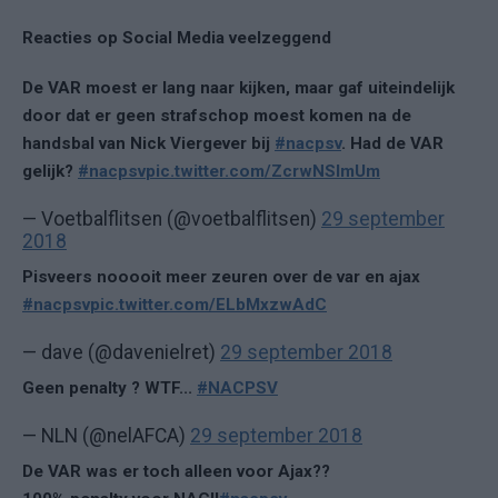
Reacties op Social Media veelzeggend
De VAR moest er lang naar kijken, maar gaf uiteindelijk
door dat er geen strafschop moest komen na de
handsbal van Nick Viergever bij
#nacpsv
. Had de VAR
gelijk?
#nacpsv
pic.twitter.com/ZcrwNSlmUm
— Voetbalflitsen (@voetbalflitsen)
29 september
2018
Pisveers nooooit meer zeuren over de var en ajax
#nacpsv
pic.twitter.com/ELbMxzwAdC
— dave (@davenielret)
29 september 2018
Geen penalty ? WTF...
#NACPSV
— NLN (@nelAFCA)
29 september 2018
De VAR was er toch alleen voor Ajax??