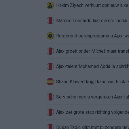
Hakim Ziyech verhuurt opnieuw lux
Marcos Leonardo laat eerste indruk a
Resterend oefenprogramma Ajax: waa
Ajax groeit onder Míchel, maar transf
Ajax-talent Mohamed Abdalla schrij
Shane Kluivert krijgt kans van Flick 
Servische media vergelijken Ajax-t
Ajax zet grote stap richting volgen
Dusan Tadic kijkt met bijzondere ge