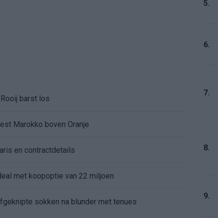
5.
6.
7.
Rooij barst los
kiest Marokko boven Oranje
8.
aris en contractdetails
rdeal met koopoptie van 22 miljoen
9.
 afgeknipte sokken na blunder met tenues