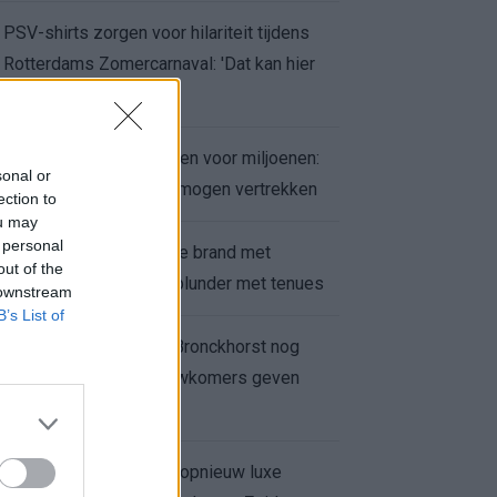
PSV-shirts zorgen voor hilariteit tijdens
Rotterdams Zomercarnaval: 'Dat kan hier
niet'
Feyenoord zet deur open voor miljoenen:
sonal or
Ueda en Hadj Moussa mogen vertrekken
ection to
ou may
 personal
Ajax helpt Burnley uit de brand met
out of the
afgeknipte sokken na blunder met tenues
 downstream
B’s List of
Feyenoord onder Van Bronckhorst nog
altijd ongeslagen: nieuwkomers geven
hoop
Hakim Ziyech verhuurt opnieuw luxe