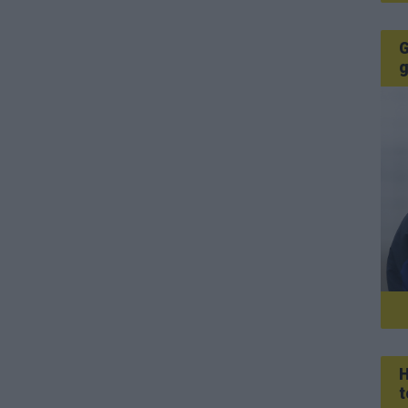
G
g
H
t