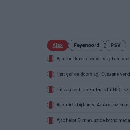
Ajax
Feyenoord
PSV
Ajax ziet kans schoon: strijd om Van 
Hart gaf de doorslag': Ouazane ver
Dit verdient Dusan Tadic bij NEC: sal
Ajax dicht bij komst Arokodare: huu
Ajax helpt Burnley uit de brand met