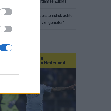
appartement op Amsterdamse Zuidas
Marcos Leonardo laat eerste indruk achter
bij Ajax: 'Hier gaan fans van genieten'
r nieuws
an Götze tot Sterling:
tatementtransfers in Nederland