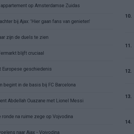
e appartement op Amsterdamse Zuidas
10.
chter bij Ajax: 'Hier gaan fans van genieten'
r zijn de duels te zien
11.
ermarkt blijft cruciaal
ft Europese geschiedenis
12.
en begint in de basis bij FC Barcelona
13.
alent Abdellah Ouazane met Lionel Messi
de ronde na ruime zege op Vojvodina
14.
voelens naar Ajax - Vojvodina