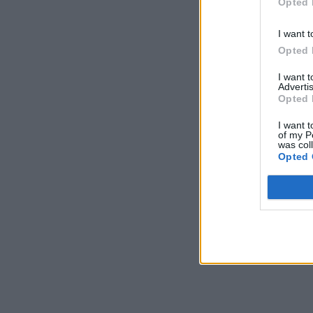
Opted 
I want t
Opted 
I want 
Advertis
Opted 
I want t
of my P
was col
Opted 