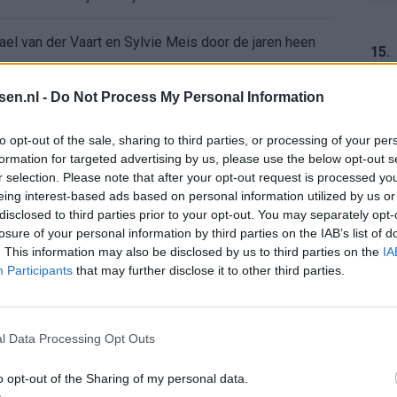
ael van der Vaart en Sylvie Meis door de jaren heen
15.
el voor Ajax en FC Twente in Europa
tsen.nl -
Do Not Process My Personal Information
 bondscoach: "Kampioen met Jong Ajax"
16.
to opt-out of the sale, sharing to third parties, or processing of your per
formation for targeted advertising by us, please use the below opt-out s
r selection. Please note that after your opt-out request is processed y
n schrijft geschiedenis met rode kaart in WK-finale
eing interest-based ads based on personal information utilized by us or
17.
disclosed to third parties prior to your opt-out. You may separately opt-
e League? Dit zijn de belangrijke data
losure of your personal information by third parties on the IAB’s list of
. This information may also be disclosed by us to third parties on the
IA
Participants
that may further disclose it to other third parties.
isie-terugkeer: NEC onderzoekt komst van Ajax-icoon
18.
l Data Processing Opt Outs
o opt-out of the Sharing of my personal data.
19.