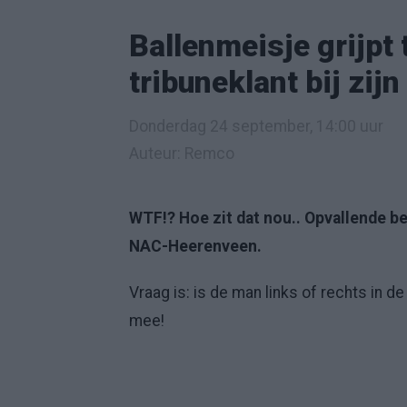
Ballenmeisje grijp
tribuneklant bij zijn
Donderdag 24 september, 14:00 uur
Auteur: Remco
WTF!? Hoe zit dat nou.. Opvallende b
NAC-Heerenveen.
Vraag is: is de man links of rechts in 
mee!