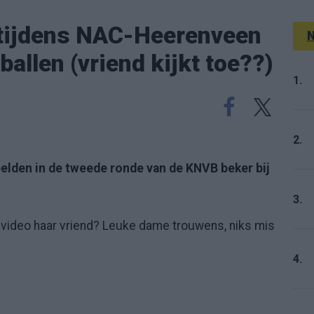
t tijdens NAC-Heerenveen
N
 ballen (vriend kijkt toe??)
1.
2.
eelden in de tweede ronde van de KNVB beker bij
3.
de video haar vriend? Leuke dame trouwens, niks mis
4.