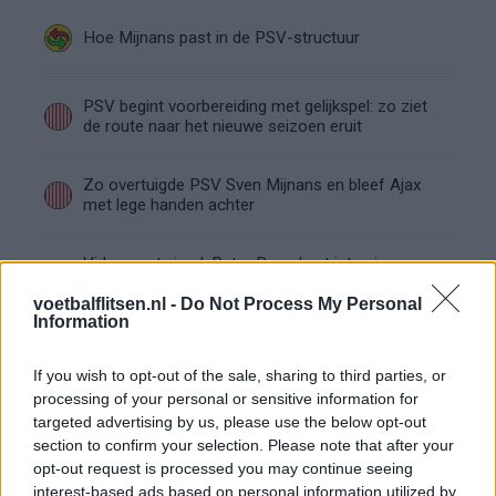
Hoe Mijnans past in de PSV-structuur
PSV begint voorbereiding met gelijkspel: zo ziet
de route naar het nieuwe seizoen eruit
Zo overtuigde PSV Sven Mijnans en bleef Ajax
met lege handen achter
Video gaat viraal: Peter Bosz kapt interview na
Oranje-vragen abrupt af
voetbalflitsen.nl -
Do Not Process My Personal
Information
PSV kijkt naar Geertruida en raakt gevoelige
transferlijn
If you wish to opt-out of the sale, sharing to third parties, or
processing of your personal or sensitive information for
PSV kiest met Tygo Land opnieuw voor de lange
targeted advertising by us, please use the below opt-out
route
section to confirm your selection. Please note that after your
opt-out request is processed you may continue seeing
interest-based ads based on personal information utilized by