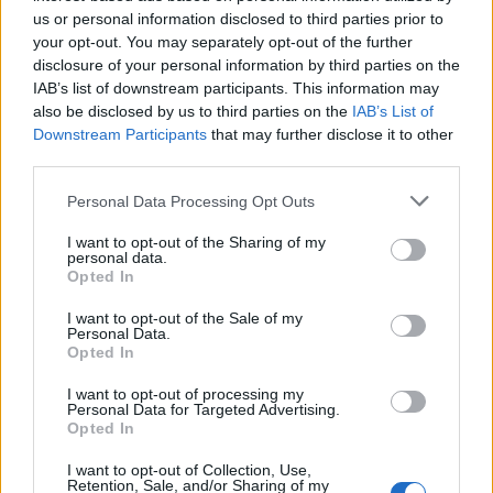
Overzicht: Zo presteren de PSV-spelers op het
us or personal information disclosed to third parties prior to
WK 2026
your opt-out. You may separately opt-out of the further
disclosure of your personal information by third parties on the
Zo ziet de voorbereiding van PSV eruit richting
IAB’s list of downstream participants. This information may
het nieuwe seizoen
also be disclosed by us to third parties on the
IAB’s List of
Downstream Participants
that may further disclose it to other
third parties.
BREAKING: Bayern en PSV bereiken record-deal
over Saibari
Personal Data Processing Opt Outs
Van Eindhoven naar München? Waarom Bayern
I want to opt-out of the Sharing of my
juist nu overtuigd is van Saibari
personal data.
Opted In
Buitenlandse interesse groeit rond Ryan
I want to opt-out of the Sale of my
Personal Data.
Flamingo
Opted In
Geen midweekse speelrondes meer in 26/27: dit
I want to opt-out of processing my
Personal Data for Targeted Advertising.
is het plan van de Eredivisie
Opted In
PSV haakte af voor Mats Rots:
I want to opt-out of Collection, Use,
miljoenentransfer legt probleem voor Eredivisie-
Retention, Sale, and/or Sharing of my