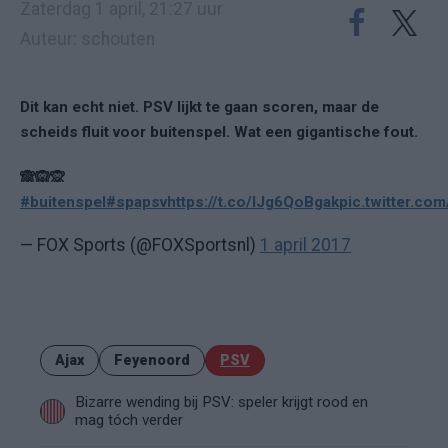
Zaterdag 1 april, 21:27 uur
Auteur: schouten
Dit kan echt niet. PSV lijkt te gaan scoren, maar de
scheids fluit voor buitenspel. Wat een gigantische fout.
🙈🙉🙊
#buitenspel
#spapsv
https://t.co/IJg6QoBgak
pic.twitter.c
— FOX Sports (@FOXSportsnl)
1 april 2017
Ajax
Feyenoord
PSV
Bizarre wending bij PSV: speler krijgt rood en
mag tóch verder