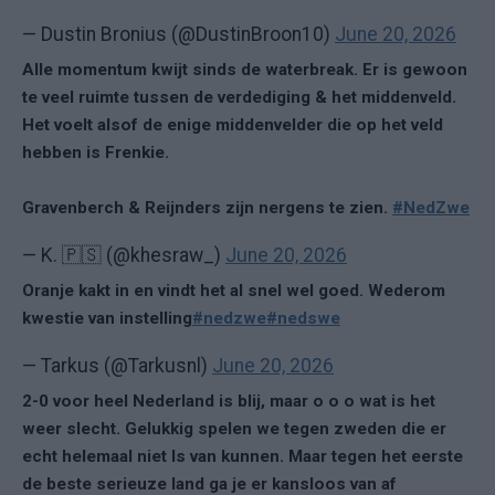
— Dustin Bronius (@DustinBroon10)
June 20, 2026
Alle momentum kwijt sinds de waterbreak. Er is gewoon
te veel ruimte tussen de verdediging & het middenveld.
Het voelt alsof de enige middenvelder die op het veld
hebben is Frenkie.
Gravenberch & Reijnders zijn nergens te zien.
#NedZwe
— K. 🇵🇸 (@khesraw_)
June 20, 2026
Oranje kakt in en vindt het al snel wel goed. Wederom
kwestie van instelling
#nedzwe
#nedswe
— Tarkus (@Tarkusnl)
June 20, 2026
2-0 voor heel Nederland is blij, maar o o o wat is het
weer slecht. Gelukkig spelen we tegen zweden die er
echt helemaal niet ls van kunnen. Maar tegen het eerste
de beste serieuze land ga je er kansloos van af