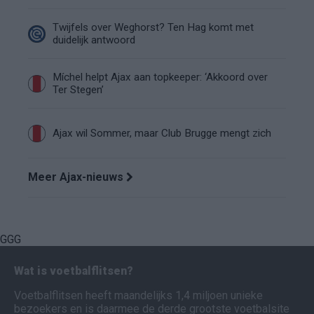
Twijfels over Weghorst? Ten Hag komt met
duidelijk antwoord
Míchel helpt Ajax aan topkeeper: ‘Akkoord over
Ter Stegen’
Ajax wil Sommer, maar Club Brugge mengt zich
Meer Ajax-nieuws
GGG
Wat is voetbalflitsen?
Voetbalflitsen heeft maandelijks 1,4 miljoen unieke
bezoekers en is daarmee de derde grootste voetbalsite