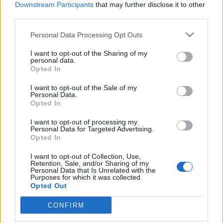
— Hans Twigt (@twigthans)
June 20, 2026
Downstream Participants
that may further disclose it to other
third parties.
Al voorafgaand aan de aftrap besloten kijkers om naar de
Personal Data Processing Opt Outs
Belgische of Engelse zender te wisselen.
I want to opt-out of the Sharing of my
personal data.
Ajax
Feyenoord
PSV
Opted In
I want to opt-out of the Sale of my
Ajax richt pijlen op Marokkaanse WK-sensatie
Personal Data.
Azzedine Ounahi
Opted In
I want to opt-out of processing my
Steven Berghuis zorgt voor ophef na harde
Personal Data for Targeted Advertising.
tackle in oefenduel van Ajax
Opted In
I want to opt-out of Collection, Use,
Dit houdt de transfer van Marc-André ter Stegen
Retention, Sale, and/or Sharing of my
naar Ajax nog tegen
Personal Data that Is Unrelated with the
Purposes for which it was collected.
Opted Out
De terugkeer van Daley Blind past in een groter
plan van Ajax
CONFIRM