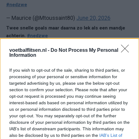
#nedzwe
— Maurice (@Mtoussaint80)
June 20, 2026
Twee snelle goals maar daarna zo lek als een mandje
achterin.
#nedzwe
— Silvia (@Sil_v1A)
June 20, 2026
voetbalflitsen.nl -
Do Not Process My Personal
Information
Sta je heerlijk comfortabel 2-0 voor, zit ik nog billen te
knijpen. Wat een ruimte geven ze weg zeg. Gelukkig
If you wish to opt-out of the sale, sharing to third parties, or
hebben we Verbruggen.
#nedzwe
processing of your personal or sensitive information for
targeted advertising by us, please use the below opt-out
— Katja van der Sanden (@KvdS1978)
June 20, 2026
section to confirm your selection. Please note that after your
opt-out request is processed you may continue seeing
Na de drinkpauze was het een copie van de wedstrijd
interest-based ads based on personal information utilized by
tegen Japan na de 2-1, met dit verschil dat het nu nog 2-
us or personal information disclosed to third parties prior to
0 staat en men Verbruggen dankbaar mag zijn. Zweden
your opt-out. You may separately opt-out of the further
voetbalt wel heel makkelijk door de verdediging heen
disclosure of your personal information by third parties on the
#nedzwe
IAB’s list of downstream participants. This information may
also be disclosed by us to third parties on the
IAB’s List of