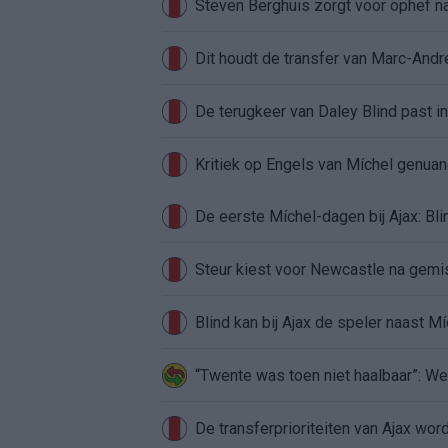
Steven Berghuis zorgt voor ophef na
Dit houdt de transfer van Marc-Andr
De terugkeer van Daley Blind past in
Kritiek op Engels van Míchel genuan
Steur kiest voor Newcastle na gemist
Blind kan bij Ajax de speler naast M
“Twente was toen niet haalbaar”: We
De transferprioriteiten van Ajax wor