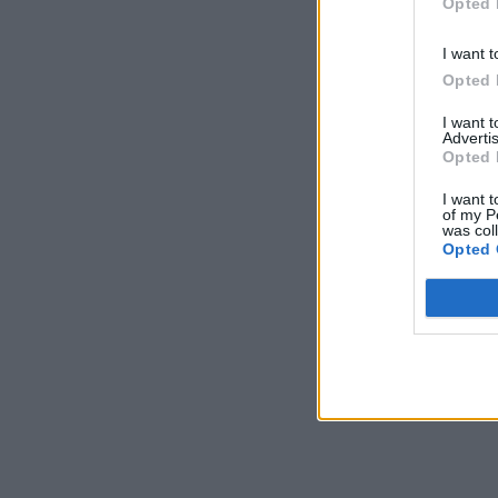
Opted 
I want t
Opted 
I want 
Advertis
Opted 
I want t
of my P
was col
Opted 