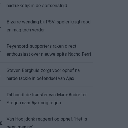
.
nadrukkelijk in de spitsenstrijd
Bizarre wending bij PSV: speler krijgt rood
.
en mag tóch verder
Feyenoord-supporters raken direct
.
enthousiast over nieuwe spits Nacho Ferri
Steven Berghuis zorgt voor ophef na
.
harde tackle in oefenduel van Ajax
Dit houdt de transfer van Marc-André ter
.
Stegen naar Ajax nog tegen
Van Hooijdonk reageert op ophef: ‘Het is
0.
geen mening’