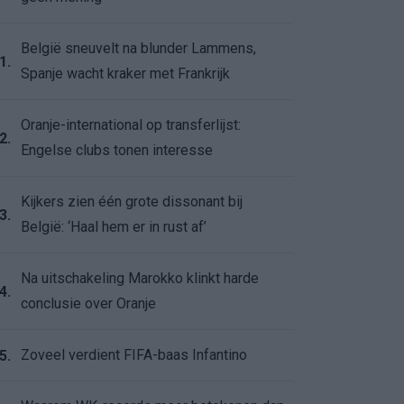
België sneuvelt na blunder Lammens,
1.
Spanje wacht kraker met Frankrijk
Oranje-international op transferlijst:
2.
Engelse clubs tonen interesse
Kijkers zien één grote dissonant bij
3.
België: ‘Haal hem er in rust af’
Na uitschakeling Marokko klinkt harde
4.
conclusie over Oranje
Zoveel verdient FIFA-baas Infantino
5.