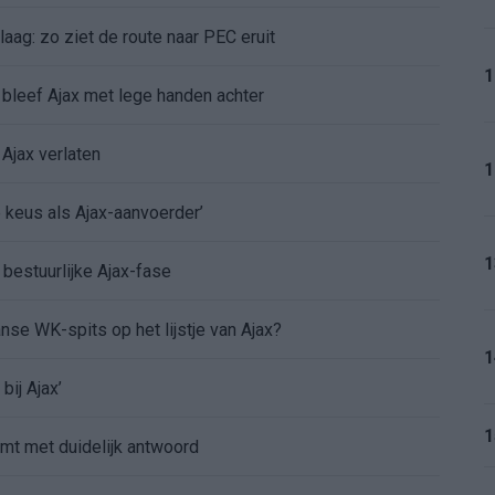
aag: zo ziet de route naar PEC eruit
1
bleef Ajax met lege handen achter
Ajax verlaten
1
e keus als Ajax-aanvoerder’
1
 bestuurlijke Ajax-fase
nse WK-spits op het lijstje van Ajax?
1
bij Ajax’
1
mt met duidelijk antwoord