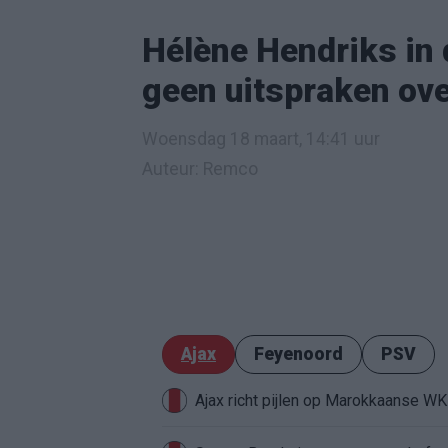
Hélène Hendriks in 
geen uitspraken ove
Woensdag 18 maart, 14:41 uur
Auteur: Remco
Ajax
Feyenoord
PSV
Ajax richt pijlen op Marokkaanse W