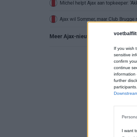
Míchel helpt Ajax aan topkeeper: ‘Ak
Ajax wil Sommer, maar Club Brugge 
voetbalfli
Meer Ajax-nieuws
If you wish 
sensitive in
confirm you
continue se
information 
further disc
participants
Downstream 
Persona
I want t