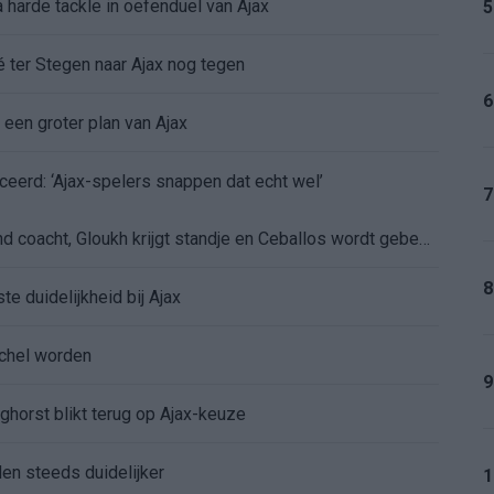
 harde tackle in oefenduel van Ajax
5
é ter Stegen naar Ajax nog tegen
6
 een groter plan van Ajax
ceerd: ‘Ajax-spelers snappen dat echt wel’
7
De eerste Míchel-dagen bij Ajax: Blind coacht, Gloukh krijgt standje en Ceballos wordt gebeld
8
e duidelijkheid bij Ajax
íchel worden
9
ghorst blikt terug op Ajax-keuze
den steeds duidelijker
1