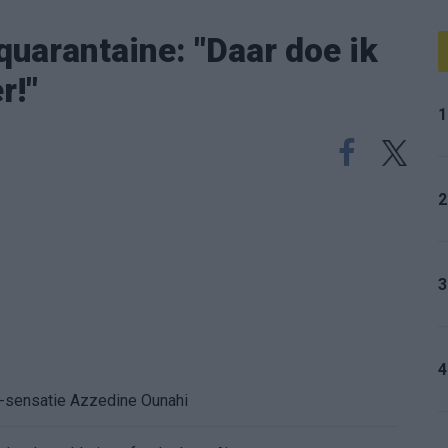
quarantaine: "Daar doe ik
r!"
1
2
3
4
K-sensatie Azzedine Ounahi