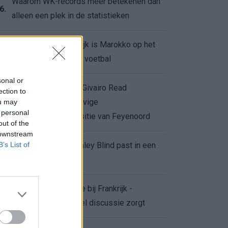
Waarom WK-records meer betekenen dan
6.
alleen een plek in de statistieken
Voor de Schilderswijk is Marokko op het
7.
WK meer dan alleen voetbal
sonal or
Afgewezen bod op Givairo Read
ection to
onderstreept de stevige
ou may
8.
 personal
onderhandelingspositie van Feyenoord
out of the
 downstream
B’s List of
De terugkeer van Daley Blind past in een
9.
groter plan van Ajax
Waarom de arbitrage bij Frankrijk -
0.
Marokko voor zoveel discussie zorgt