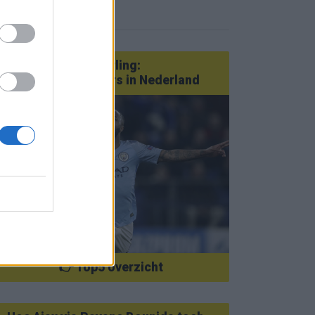
eer nieuws
Van Götze tot Sterling:
statementtransfers in Nederland
👉 Top5 overzicht