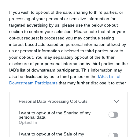
If you wish to opt-out of the sale, sharing to third parties, or
Feyenoord sluit voorbereiding bijna af: dit staat
processing of your personal or sensitive information for
er nog op het programma
targeted advertising by us, please use the below opt-out
section to confirm your selection. Please note that after your
Shaqueel van Persie ontkracht geruchten over
opt-out request is processed you may continue seeing
keuze voor Marokko
interest-based ads based on personal information utilized by
us or personal information disclosed to third parties prior to
your opt-out. You may separately opt-out of the further
Brengt Sporting Portugal Feyenoord in de
problemen rond Hadj Moussa?
disclosure of your personal information by third parties on the
IAB’s list of downstream participants. This information may
also be disclosed by us to third parties on the
IAB’s List of
Van droomtransfer tot contractontbinding: het
Downstream Participants
that may further disclose it to other
Feyenoord-verhaal van Calvin Stengs
third parties.
'Hij is weer gewoon mijn vader': Shaqueel
Personal Data Processing Opt Outs
openhartig over Robin van Persie
I want to opt-out of the Sharing of my
personal data.
Opted In
Lille geeft niet op na afwijzing: komt er nieuw
bod op Gjivai Zechiël?
I want to opt-out of the Sale of my