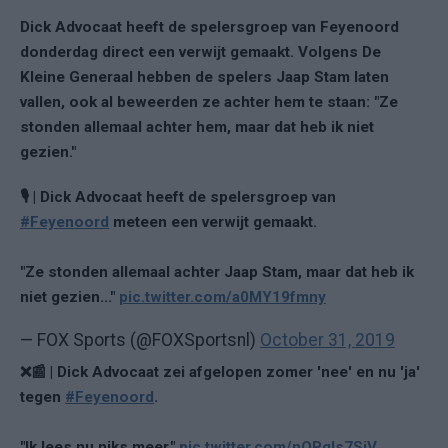
Dick Advocaat heeft de spelersgroep van Feyenoord
donderdag direct een verwijt gemaakt. Volgens De
Kleine Generaal hebben de spelers Jaap Stam laten
vallen, ook al beweerden ze achter hem te staan: "Ze
stonden allemaal achter hem, maar dat heb ik niet
gezien."
🎙️ | Dick Advocaat heeft de spelersgroep van
#Feyenoord
meteen een verwijt gemaakt.
"Ze stonden allemaal achter Jaap Stam, maar dat heb ik
niet gezien..."
pic.twitter.com/a0MY19fmny
— FOX Sports (@FOXSportsnl)
October 31, 2019
❌📰 | Dick Advocaat zei afgelopen zomer 'nee' en nu 'ja'
tegen
#Feyenoord
.
"Ik lees nu niks meer."
pic.twitter.com/nOPgIs7SjV