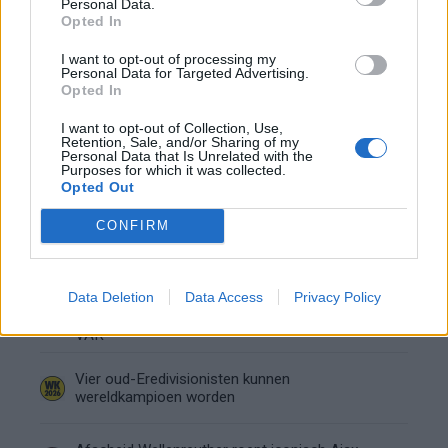
Personal Data.
Opted In
Been blikt terug op historische afstraffing: "Die
schaamte voel ik nog altijd"
I want to opt-out of processing my
Personal Data for Targeted Advertising.
Opted In
Calvin Stengs opnieuw vader: bijzonder nieuws in
onzekere transferzomer
I want to opt-out of Collection, Use,
Retention, Sale, and/or Sharing of my
Personal Data that Is Unrelated with the
Zoë Livay raakt draad kwijt tijdens open dag
Purposes for which it was collected.
Feyenoord na storing met autocue
Opted Out
CONFIRM
Wanneer is de loting voor de Champions
League? PSV en Feyenoord weten dan hun
tegenstanders
Data Deletion
Data Access
Privacy Policy
Conference League-ophef: Hamrun
uitgeschakeld na omstreden strafschop zonder
VAR
Vier oud-Eredivisionisten kunnen
wereldkampioen worden