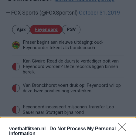
— FOX Sports (@FOXSportsnl)
October 31, 2019
Ajax
Feyenoord
PSV
Fraser begint aan nieuwe uitdaging: oud-
Feyenoorder tekent als bondscoach
Kan Givairo Read de duurste verdediger ooit van
Feyenoord worden? Deze records liggen binnen
bereik
Van Bronckhorst voert druk op: Feyenoord wil op
deze twee posities nog versterken
Feyenoord incasseert miljoenen: transfer Leo
Sauer naar Stuttgart bijna rond
Feyenoord zet deur open voor miljoenen: Ueda
voetbalflitsen.nl -
Do Not Process My Personal
Information
en Hadj Moussa mogen vertrekken