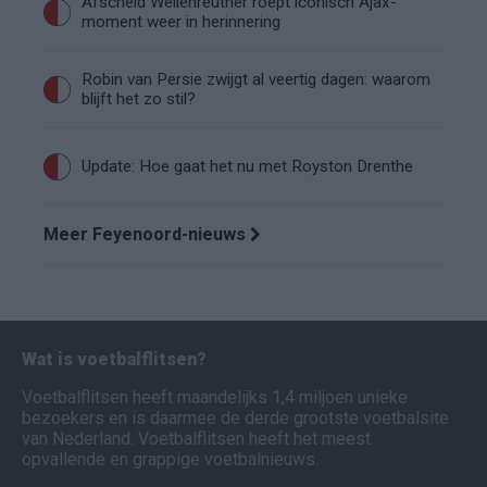
Afscheid Wellenreuther roept iconisch Ajax-
moment weer in herinnering
Robin van Persie zwijgt al veertig dagen: waarom
blijft het zo stil?
Update: Hoe gaat het nu met Royston Drenthe
Meer Feyenoord-nieuws
Wat is voetbalflitsen?
Voetbalflitsen heeft maandelijks 1,4 miljoen unieke
bezoekers en is daarmee de derde grootste voetbalsite
van Nederland. Voetbalflitsen heeft het meest
opvallende en grappige voetbalnieuws.