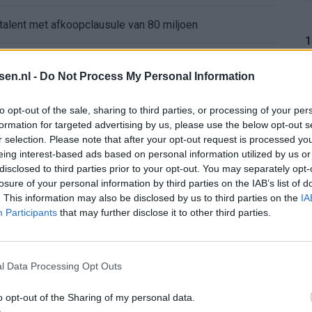
 talent met afkoopclausule van 80 miljoen
1
ndhoven voor bedrag boven de vraagprijs
tsen.nl -
Do Not Process My Personal Information
gt rood en mag tóch verder
1
to opt-out of the sale, sharing to third parties, or processing of your per
formation for targeted advertising by us, please use the below opt-out s
ur
r selection. Please note that after your opt-out request is processed y
eing interest-based ads based on personal information utilized by us or
1
disclosed to third parties prior to your opt-out. You may separately opt-
pel: zo ziet de route naar het nieuwe seizoen eruit
losure of your personal information by third parties on the IAB’s list of
. This information may also be disclosed by us to third parties on the
IA
bleef Ajax met lege handen achter
Participants
that may further disclose it to other third parties.
1
nterview na Oranje-vragen abrupt af
l Data Processing Opt Outs
o opt-out of the Sharing of my personal data.
1