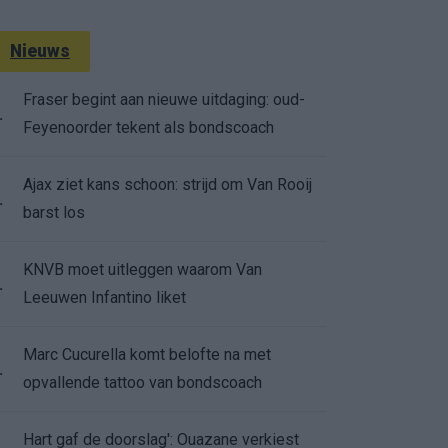
Nieuws
Fraser begint aan nieuwe uitdaging: oud-
.
Feyenoorder tekent als bondscoach
Ajax ziet kans schoon: strijd om Van Rooij
.
barst los
KNVB moet uitleggen waarom Van
.
Leeuwen Infantino liket
Marc Cucurella komt belofte na met
.
opvallende tattoo van bondscoach
Hart gaf de doorslag': Ouazane verkiest