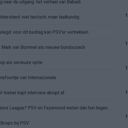
 naar de uitgang: het verhaal van Babadi
1
terstand: niet tactisch, maar taalkundig
legd: voor dit bedrag kan PSV'er vertrekken
1
 in Mark van Bommel als nieuwe bondscoach
op als serieuze optie
1
elefoontje van Internazionale
1
-trainer kapt interview abrupt af
Wanneer is de loting voor de Champions League? PSV en Feyenoord weten dan hun tegenstanders
1
Obispo bij PSV