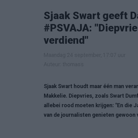
Sjaak Swart geeft D
#PSVAJA: "Diepvrie
verdiend"
Maandag 24 september, 17:07 uur
Auteur: thomass
Sjaak Swart houdt maar één man veran
Makkelie. Diepvries, zoals Swart Du
allebei rood moeten krijgen: "En die 
van de journalisten genieten gewoon v