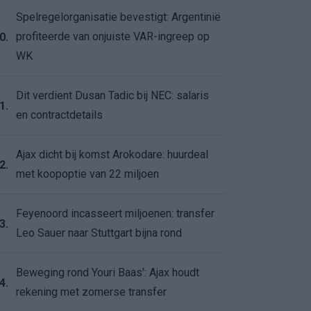
Spelregelorganisatie bevestigt: Argentinië
profiteerde van onjuiste VAR-ingreep op
0.
WK
Dit verdient Dusan Tadic bij NEC: salaris
1.
en contractdetails
Ajax dicht bij komst Arokodare: huurdeal
2.
met koopoptie van 22 miljoen
Feyenoord incasseert miljoenen: transfer
3.
Leo Sauer naar Stuttgart bijna rond
Beweging rond Youri Baas': Ajax houdt
4.
rekening met zomerse transfer