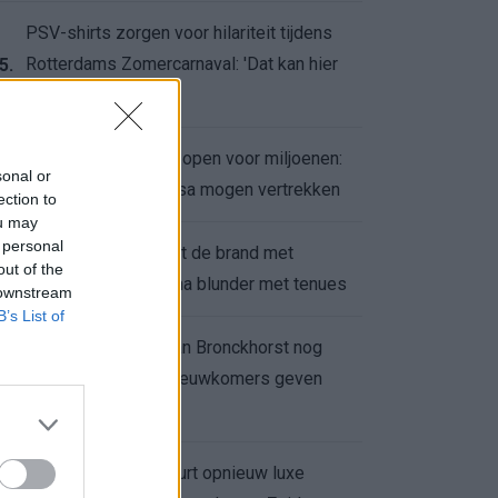
PSV-shirts zorgen voor hilariteit tijdens
Rotterdams Zomercarnaval: 'Dat kan hier
5.
niet'
Feyenoord zet deur open voor miljoenen:
6.
sonal or
Ueda en Hadj Moussa mogen vertrekken
ection to
ou may
 personal
Ajax helpt Burnley uit de brand met
7.
out of the
afgeknipte sokken na blunder met tenues
 downstream
B’s List of
Feyenoord onder Van Bronckhorst nog
altijd ongeslagen: nieuwkomers geven
8.
hoop
Hakim Ziyech verhuurt opnieuw luxe
9.