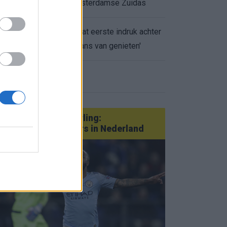
appartement op Amsterdamse Zuidas
Marcos Leonardo laat eerste indruk achter
0.
bij Ajax: 'Hier gaan fans van genieten'
eer nieuws
Van Götze tot Sterling:
statementtransfers in Nederland