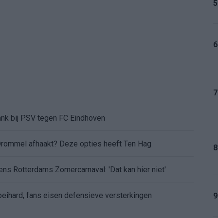
5
6
7
ank bij PSV tegen FC Eindhoven
Drommel afhaakt? Deze opties heeft Ten Hag
8
dens Rotterdams Zomercarnaval: 'Dat kan hier niet'
eihard, fans eisen defensieve versterkingen
9