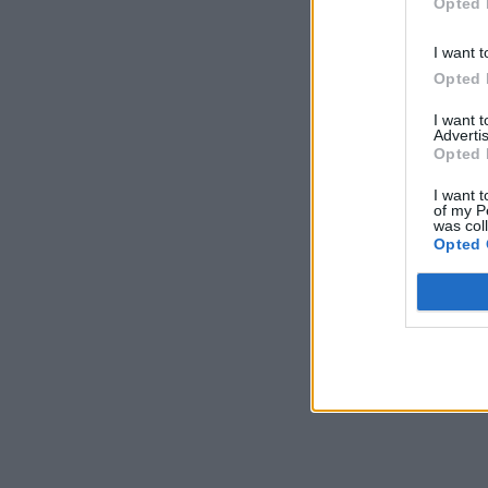
Opted 
I want t
Opted 
I want 
Advertis
Opted 
I want t
of my P
was col
Opted 