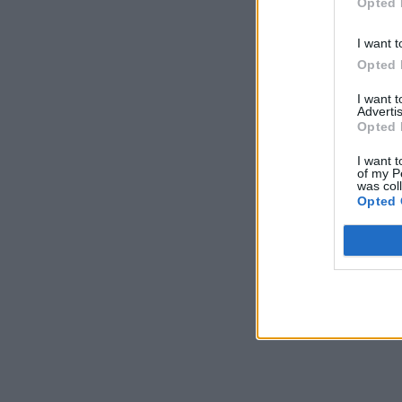
Opted 
I want t
Opted 
I want 
Advertis
Opted 
I want t
of my P
was col
Opted 