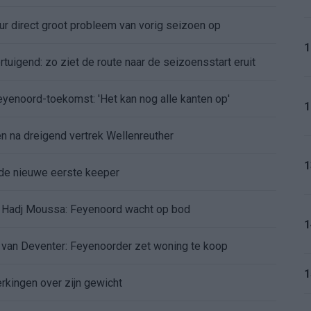
r direct groot probleem van vorig seizoen op
1
tuigend: zo ziet de route naar de seizoensstart eruit
Feyenoord-toekomst: 'Het kan nog alle kanten op'
1
 na dreigend vertrek Wellenreuther
1
de nieuwe eerste keeper
 Hadj Moussa: Feyenoord wacht op bod
1
d van Deventer: Feyenoorder zet woning te koop
1
erkingen over zijn gewicht