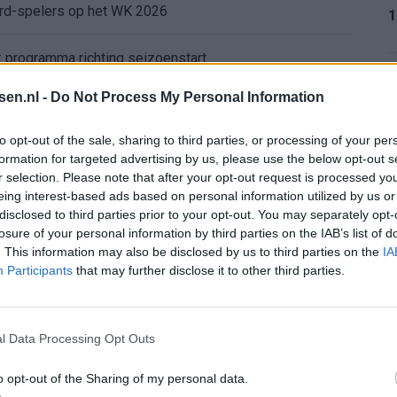
ord-spelers op het WK 2026
1
: programma richting seizoenstart
1
tsen.nl -
Do Not Process My Personal Information
yenoord: lef of overmoed?
to opt-out of the sale, sharing to third parties, or processing of your per
or nieuwe route
formation for targeted advertising by us, please use the below opt-out s
r selection. Please note that after your opt-out request is processed y
1
eing interest-based ads based on personal information utilized by us or
atie Gil Mora blijkt onhaalbaar voor Eredivisie-top
disclosed to third parties prior to your opt-out. You may separately opt-
losure of your personal information by third parties on the IAB’s list of
Dortmund lonkt naar Hadj Moussa, terwijl Read deur op een kier laat: wacht Feyenoord een drukke zomer?
. This information may also be disclosed by us to third parties on the
IA
1
Participants
that may further disclose it to other third parties.
enoords doelwit
l Data Processing Opt Outs
2
o opt-out of the Sharing of my personal data.