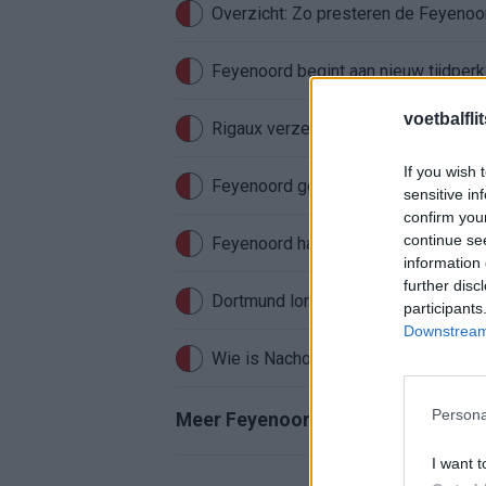
Overzicht: Zo presteren de Feyeno
Feyenoord begint aan nieuw tijdperk
voetbalfli
Rigaux verzet meteen bergen bij Fe
If you wish 
Feyenoord gebruikt Ajax-talenten vo
sensitive in
confirm you
continue se
Feyenoord haakte al snel af: WK-sens
information 
further disc
participants
Downstream 
Wie is Nacho Ferri? Profiel van Fey
Persona
Meer Feyenoord-nieuws
I want t