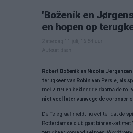
'Boženík en Jørgens
en hopen op terugke
Zaterdag 11 juli, 16:54 uur
Auteur: daan
Robert Boženík en Nicolai Jørgensen
terugkeer van Robin van Persie, als s
mei 2019 en bekleedde daarna de rol 
niet veel later vanwege de coronacris
De Telegraaf meldt nu echter dat de sp
Rotterdamse club gaat binnenkort met 
terugkeer komend seizoen. Wordt verv