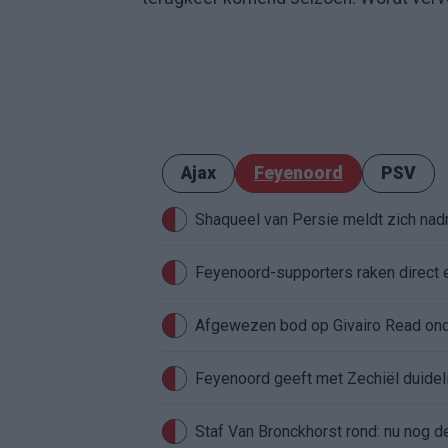
Ajax
Feyenoord
PSV
Shaqueel van Persie meldt zich nadru
Feyenoord-supporters raken direct 
Feyenoord geeft met Zechiël duideli
Staf Van Bronckhorst rond: nu nog d