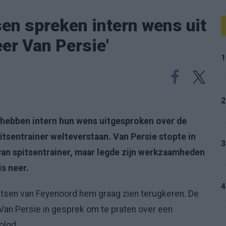
en spreken intern wens uit
er Van Persie'
1
2
 hebben intern hun wens uitgesproken over de
pitsentrainer welteverstaan. Van Persie stopte in
3
van spitsentrainer, maar legde zijn werkzaamheden
is neer.
4
itsen van Feyenoord hem graag zien terugkeren. De
Van Persie in gesprek om te praten over een
olgd.