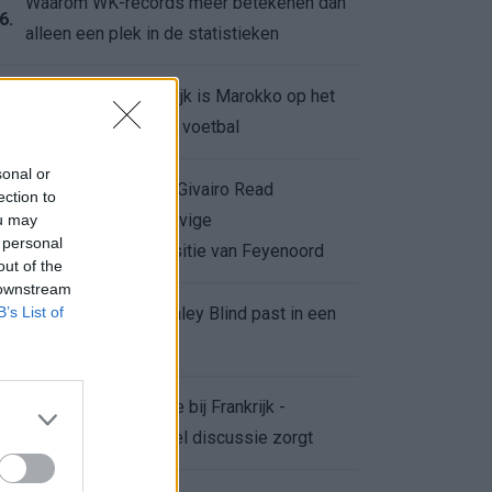
Waarom WK-records meer betekenen dan
6.
alleen een plek in de statistieken
Voor de Schilderswijk is Marokko op het
7.
WK meer dan alleen voetbal
sonal or
Afgewezen bod op Givairo Read
ection to
onderstreept de stevige
ou may
8.
 personal
onderhandelingspositie van Feyenoord
out of the
 downstream
B’s List of
De terugkeer van Daley Blind past in een
9.
groter plan van Ajax
Waarom de arbitrage bij Frankrijk -
0.
Marokko voor zoveel discussie zorgt