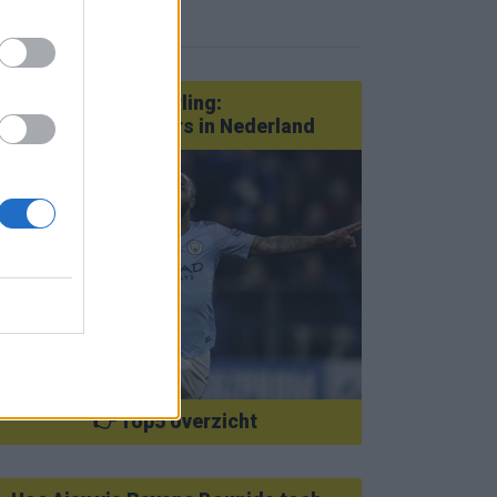
eer nieuws
Van Götze tot Sterling:
statementtransfers in Nederland
👉 Top5 overzicht