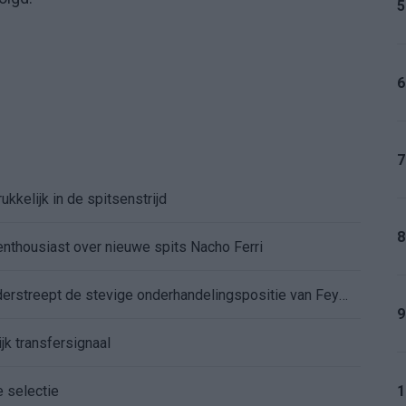
5
6
7
kkelijk in de spitsenstrijd
8
enthousiast over nieuwe spits Nacho Ferri
Afgewezen bod op Givairo Read onderstreept de stevige onderhandelingspositie van Feyenoord
9
jk transfersignaal
e selectie
1