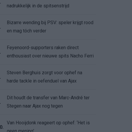
.
nadrukkelijk in de spitsenstrijd
Bizarre wending bij PSV: speler krijgt rood
.
en mag tóch verder
Feyenoord-supporters raken direct
.
enthousiast over nieuwe spits Nacho Ferri
Steven Berghuis zorgt voor ophef na
.
harde tackle in oefenduel van Ajax
Dit houdt de transfer van Marc-André ter
.
Stegen naar Ajax nog tegen
Van Hooijdonk reageert op ophef: ‘Het is
0.
geen mening’