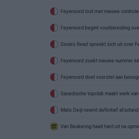
Feyenoord lost met nieuwe controleu
Feyenoord begint voorbereiding over
Givairo Read spreekt zich uit over 
Feyenoord zoekt nieuwe nummer één
Feyenoord doet voorstel aan beoog
Saoedische topclub maakt werk van
Mats Deijl neemt definitief afschei
Van Beukering haalt hard uit na opm