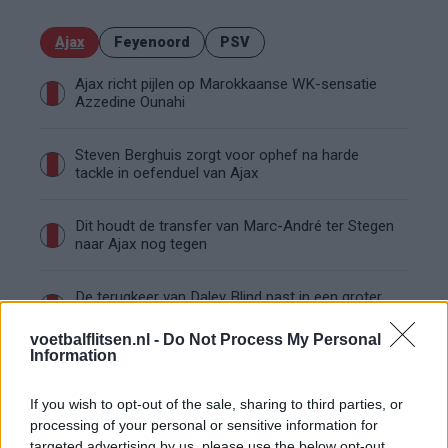
Ajax
Feyenoord
PSV
Ajax richt pijlen op Marokkaanse WK-sensatie
Azzedine Ounahi
Steven Berghuis zorgt voor ophef na harde
tackle in oefenduel van Ajax
Dit houdt de transfer van Marc-André ter Stegen
naar Ajax nog tegen
De terugkeer van Daley Blind past in een groter
plan van Ajax
voetbalflitsen.nl -
Do Not Process My Personal
Information
Kritiek op Engels van Míchel genuanceerd: ‘Ajax-
spelers snappen dat echt wel’
If you wish to opt-out of the sale, sharing to third parties, or
processing of your personal or sensitive information for
De eerste Míchel-dagen bij Ajax: Blind coacht,
targeted advertising by us, please use the below opt-out