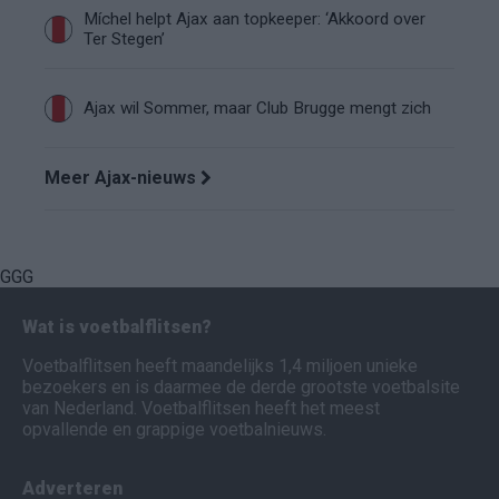
Míchel helpt Ajax aan topkeeper: ‘Akkoord over
Ter Stegen’
Ajax wil Sommer, maar Club Brugge mengt zich
Meer Ajax-nieuws
GGG
Wat is voetbalflitsen?
Voetbalflitsen heeft maandelijks 1,4 miljoen unieke
bezoekers en is daarmee de derde grootste voetbalsite
van Nederland. Voetbalflitsen heeft het meest
opvallende en grappige voetbalnieuws.
Adverteren