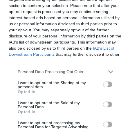
Gloukh krijgt standje en Ceballos wordt gebeld
section to confirm your selection. Please note that after your
opt-out request is processed you may continue seeing
Steur kiest voor Newcastle na gemiste
interest-based ads based on personal information utilized by
duidelijkheid bij Ajax
us or personal information disclosed to third parties prior to
your opt-out. You may separately opt-out of the further
disclosure of your personal information by third parties on the
Blind kan bij Ajax de speler naast Míchel worden
IAB’s list of downstream participants. This information may
also be disclosed by us to third parties on the
IAB’s List of
Downstream Participants
that may further disclose it to other
“Twente was toen niet haalbaar”: Weghorst blikt
third parties.
terug op Ajax-keuze
Personal Data Processing Opt Outs
De transferprioriteiten van Ajax worden steeds
I want to opt-out of the Sharing of my
duidelijker
personal data.
Opted In
Ajax begint voorbereiding met nederlaag: zo ziet
I want to opt-out of the Sale of my
de route naar PEC eruit
Personal Data.
Opted In
Zo overtuigde PSV Sven Mijnans en bleef Ajax
I want to opt-out of processing my
met lege handen achter
Personal Data for Targeted Advertising.