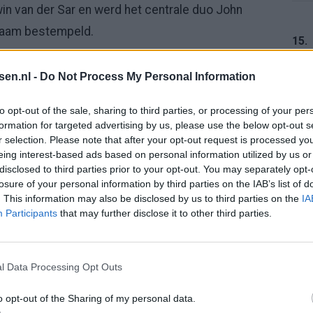
in van der Sar en werd het centrale duo John
gzaam bestempeld.
15.
van 2010 was namelijk dat we niks te zoeken
tsen.nl -
Do Not Process My Personal Information
16.
to opt-out of the sale, sharing to third parties, or processing of your per
komsten met de huidige situatie. Ook nu worden er
formation for targeted advertising by us, please use the below opt-out s
r selection. Please note that after your opt-out request is processed y
rdelen van het Nederlands elftal, terwijl de
eing interest-based ads based on personal information utilized by us or
ver te komen.
17.
disclosed to third parties prior to your opt-out. You may separately opt-
losure of your personal information by third parties on the IAB’s list of
. This information may also be disclosed by us to third parties on the
IA
 voor Oranje
Participants
that may further disclose it to other third parties.
er op de internationale ervaring binnen de
18.
an Marwijk beschikt Nederland zelfs over meer
l Data Processing Opt Outs
e toplanden.
o opt-out of the Sharing of my personal data.
19.