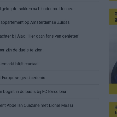
 afgeknipte sokken na blunder met tenues
G
g
e appartement op Amsterdamse Zuidas
chter bij Ajax: 'Hier gaan fans van genieten'
r zijn de duels te zien
ermarkt blijft cruciaal
ft Europese geschiedenis
en begint in de basis bij FC Barcelona
alent Abdellah Ouazane met Lionel Messi
H
t