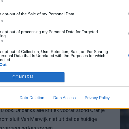
tingen met Spanje aan. De Europees kampioen geldt
In
voor de wereldtitel, maar Oranje hield zich volgens
o opt-out of the Sale of my Personal Data.
In
20.
to opt-out of processing my Personal Data for Targeted
et de meeste spelers uit de Premier League en dat
ing.
In
e ter wereld. Daarnaast wordt Spanje gezien als
Mee
rig jaar nog twee keer gelijkgespeeld tegen hen. Het
o opt-out of Collection, Use, Retention, Sale, and/or Sharing
ersonal Data that Is Unrelated with the Purposes for which it
lected.
Out
V
s
CONFIRM
k is duidelijk. Volgens de oud-bondscoach moet
tenaf, maar vooral naar de eigen mogelijkheden.
Data Deletion
Data Access
Privacy Policy
 ook. Ondanks alle kritiek vooraf stond Oranje
arom sluit Van Marwijk niet uit dat de huidige
 verrassing kan zorgen.