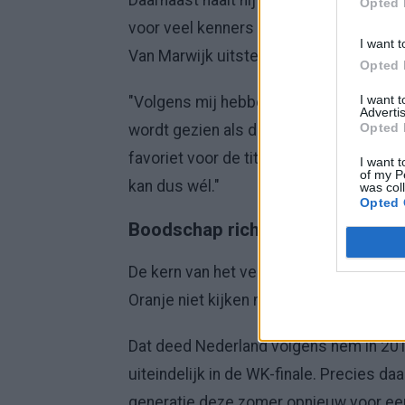
Daarnaast haalt hij de recente ontmoe
Opted 
voor veel kenners als de grote favoriet 
I want t
Van Marwijk uitstekend staande.
Opted 
I want 
"Volgens mij hebben wij de selectie m
Advertis
Opted 
wordt gezien als de sterkste competiti
favoriet voor de titel en wij hebben vo
I want t
of my P
kan dus wél."
was col
Opted 
Boodschap richting Oranje
De kern van het verhaal van Van Marwij
Oranje niet kijken naar twijfels van bui
Dat deed Nederland volgens hem in 2010
uiteindelijk in de WK-finale. Precies da
generatie deze zomer opnieuw voor een