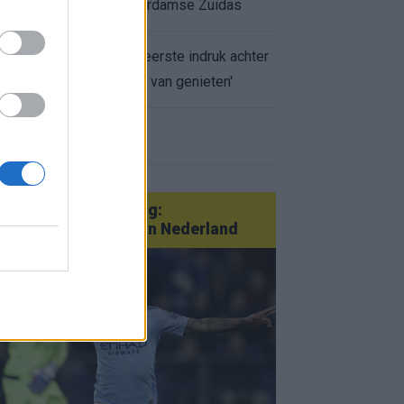
appartement op Amsterdamse Zuidas
Marcos Leonardo laat eerste indruk achter
bij Ajax: 'Hier gaan fans van genieten'
r nieuws
an Götze tot Sterling:
tatementtransfers in Nederland