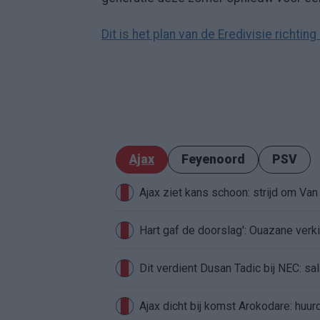
Dit is het plan van de Eredivisie richt
Ajax
Feyenoord
PSV
Ajax ziet kans schoon: strijd om Van 
Hart gaf de doorslag': Ouazane ver
Dit verdient Dusan Tadic bij NEC: sal
Ajax dicht bij komst Arokodare: huu