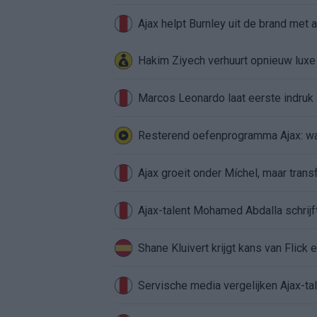
Ajax helpt Burnley uit de brand met
Hakim Ziyech verhuurt opnieuw lux
Marcos Leonardo laat eerste indruk a
Resterend oefenprogramma Ajax: waa
Ajax groeit onder Míchel, maar transf
Ajax-talent Mohamed Abdalla schrij
Shane Kluivert krijgt kans van Flick 
Servische media vergelijken Ajax-t