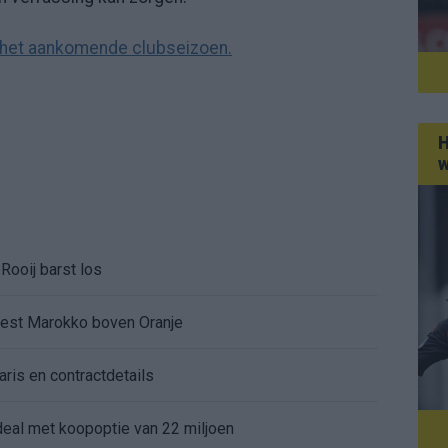
ing het aankomende clubseizoen.
H
w
Rooij barst los
kiest Marokko boven Oranje
aris en contractdetails
rdeal met koopoptie van 22 miljoen