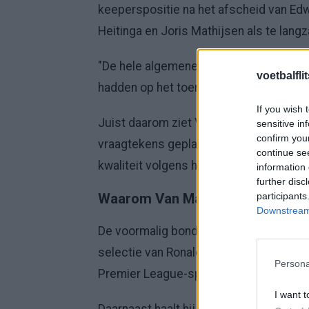
keeperspositie na het afscheid van Edw
Heitinga en Joris Mathijsen als te lan
"De hele algemene opinie voor het WK 
voetbalfli
hadden op het toernooi", blikt hij terug.
If you wish 
Juist daarom ziet Van Marwijk overeen
sensitive in
confirm you
vraagtekens geplaatst bij bepaalde onde
continue se
kwaliteit volgens hem aanwezig is om 
information 
further disc
participants
Waarom Van Marwijk kansen ziet
Downstream 
De voormalig bondscoach wijst onder me
selectie van Ronald Koeman. Volgens V
Persona
Premier League-spelers dan veel ander
I want t