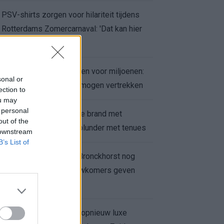
PSV-shirts zorgen voor hilariteit tijdens
Rotterdams Zomercarnaval: 'Dat kan hier
niet'
Feyenoord zet deur open voor miljoenen:
sonal or
Ueda en Hadj Moussa mogen vertrekken
ection to
ou may
 personal
Ajax helpt Burnley uit de brand met
out of the
afgeknipte sokken na blunder met tenues
 downstream
B’s List of
Feyenoord onder Van Bronckhorst nog
altijd ongeslagen: nieuwkomers geven
hoop
Hakim Ziyech verhuurt opnieuw luxe