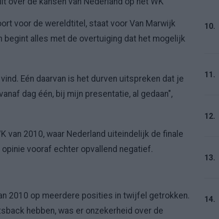
 uit over de kansen van Nederland op het WK
rt voor de wereldtitel, staat voor Van Marwijk
10.
 begint alles met de overtuiging dat het mogelijk
11.
k vind. Eén daarvan is het durven uitspreken dat je
anaf dag één, bij mijn presentatie, al gedaan",
12.
 van 2010, waar Nederland uiteindelijk de finale
opinie vooraf echter opvallend negatief.
13.
n 2010 op meerdere posities in twijfel getrokken.
14.
tsback hebben, was er onzekerheid over de