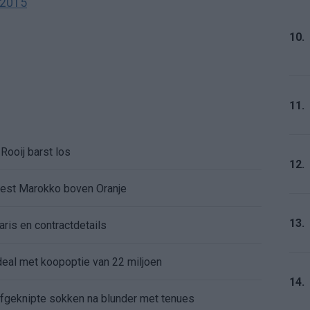
 2015
10.
11.
Rooij barst los
12.
kiest Marokko boven Oranje
13.
aris en contractdetails
rdeal met koopoptie van 22 miljoen
14.
 afgeknipte sokken na blunder met tenues