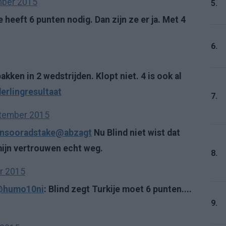
mber 2015
5.
 heeft 6 punten nodig. Dan zijn ze er ja. Met 4
6.
kken in 2 wedstrijden. Klopt niet. 4 is ook al
erlingresultaat
7.
tember 2015
nsooradstake
@abzagt
Nu Blind niet wist dat
mijn vertrouwen echt weg.
8.
r 2015
humo10ni
: Blind zegt Turkije moet 6 punten....
9.