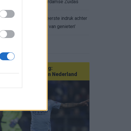
appartement op Amsterdamse Zuidas
Marcos Leonardo laat eerste indruk achter
bij Ajax: 'Hier gaan fans van genieten'
r nieuws
an Götze tot Sterling:
tatementtransfers in Nederland