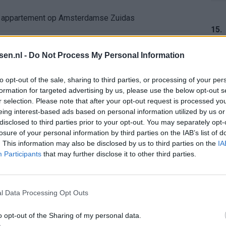
e appartement op Amsterdamse Zuidas
15.
chter bij Ajax: 'Hier gaan fans van genieten'
tsen.nl -
Do Not Process My Personal Information
r zijn de duels te zien
16.
to opt-out of the sale, sharing to third parties, or processing of your per
formation for targeted advertising by us, please use the below opt-out s
ermarkt blijft cruciaal
r selection. Please note that after your opt-out request is processed y
eing interest-based ads based on personal information utilized by us or
17.
disclosed to third parties prior to your opt-out. You may separately opt-
ft Europese geschiedenis
losure of your personal information by third parties on the IAB’s list of
. This information may also be disclosed by us to third parties on the
IA
en begint in de basis bij FC Barcelona
Participants
that may further disclose it to other third parties.
18.
alent Abdellah Ouazane met Lionel Messi
l Data Processing Opt Outs
de ronde na ruime zege op Vojvodina
o opt-out of the Sharing of my personal data.
19.