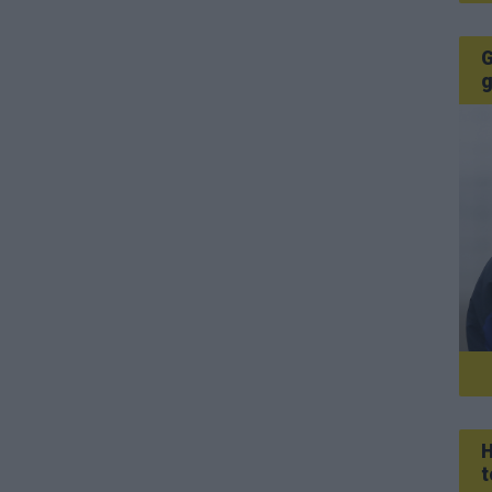
G
g
H
t