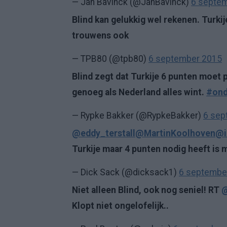
— Jan Bavinck (@JanBavinck)
6 septe
Blind kan gelukkig wel rekenen. Turkije
trouwens ook
— TPB80 (@tpb80)
6 september 2015
Blind zegt dat Turkije 6 punten moet pa
genoeg als Nederland alles wint.
#ond
— Rypke Bakker (@RypkeBakker)
6 sep
@eddy_terstall
@MartinKoolhoven
@i
Turkije maar 4 punten nodig heeft is 
— Dick Sack (@dicksack1)
6 septembe
Niet alleen Blind, ook nog seniel! RT
@
Klopt niet ongelofelijk..