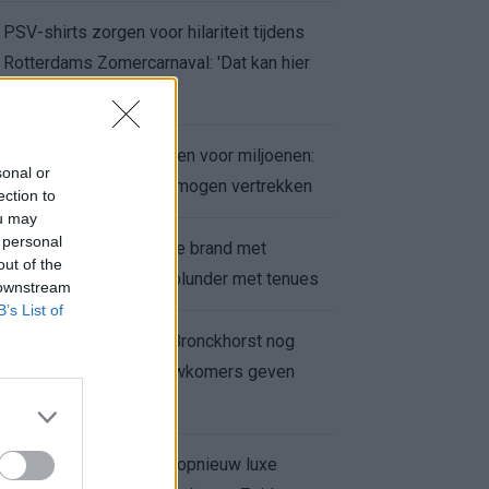
PSV-shirts zorgen voor hilariteit tijdens
Rotterdams Zomercarnaval: 'Dat kan hier
niet'
Feyenoord zet deur open voor miljoenen:
sonal or
Ueda en Hadj Moussa mogen vertrekken
ection to
ou may
 personal
Ajax helpt Burnley uit de brand met
out of the
afgeknipte sokken na blunder met tenues
 downstream
B’s List of
Feyenoord onder Van Bronckhorst nog
altijd ongeslagen: nieuwkomers geven
hoop
Hakim Ziyech verhuurt opnieuw luxe