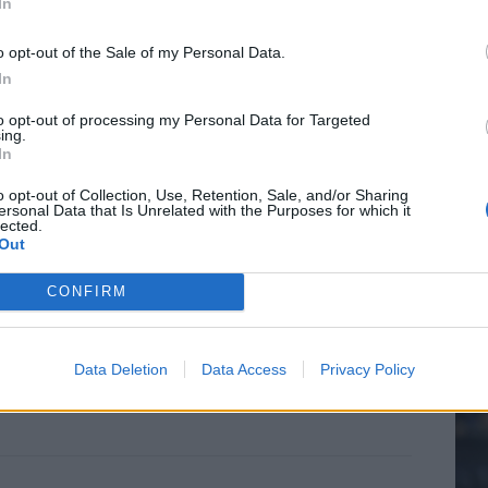
In
voelens naar Ajax - Vojvodina
o opt-out of the Sale of my Personal Data.
ael van der Vaart en Sylvie Meis door de jaren heen
In
20.
to opt-out of processing my Personal Data for Targeted
el voor Ajax en FC Twente in Europa
ing.
In
Mee
 bondscoach: "Kampioen met Jong Ajax"
o opt-out of Collection, Use, Retention, Sale, and/or Sharing
ersonal Data that Is Unrelated with the Purposes for which it
lected.
n schrijft geschiedenis met rode kaart in WK-finale
Out
V
s
CONFIRM
e League? Dit zijn de belangrijke data
isie-terugkeer: NEC onderzoekt komst van Ajax-icoon
Data Deletion
Data Access
Privacy Policy