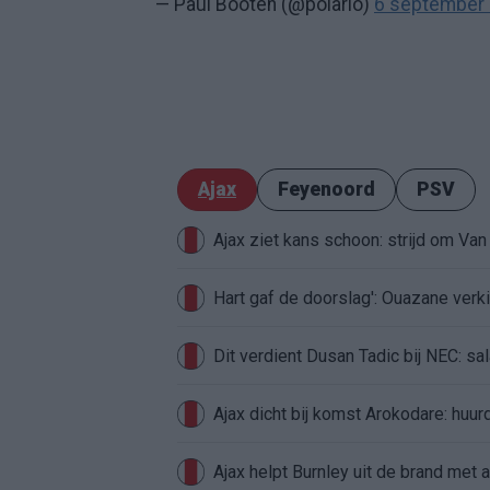
— Paul Booten (@polario)
6 september
Ajax
Feyenoord
PSV
Ajax ziet kans schoon: strijd om Van 
Hart gaf de doorslag': Ouazane ver
Dit verdient Dusan Tadic bij NEC: sal
Ajax dicht bij komst Arokodare: huu
Ajax helpt Burnley uit de brand met