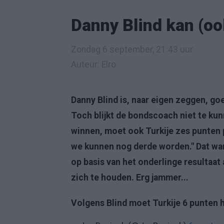
Danny Blind kan (oo
Zondag 6 september, 21:43 uur
Auteur: Elro
Danny Blind is, naar eigen zeggen, goe
Toch blijkt de bondscoach niet te kunn
winnen, moet ook Turkije zes punten p
we kunnen nog derde worden." Dat ware
op basis van het onderlinge resultaat
zich te houden. Erg jammer...
Volgens Blind moet Turkije 6 punten h