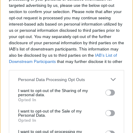
Fraser begint aan nieuwe uitdaging: oud-
targeted advertising by us, please use the below opt-out
Feyenoorder tekent als bondscoach
section to confirm your selection. Please note that after your
opt-out request is processed you may continue seeing
Kan Givairo Read de duurste verdediger ooit van
interest-based ads based on personal information utilized by
Feyenoord worden? Deze records liggen binnen
us or personal information disclosed to third parties prior to
bereik
your opt-out. You may separately opt-out of the further
disclosure of your personal information by third parties on the
Van Bronckhorst voert druk op: Feyenoord wil op
IAB’s list of downstream participants. This information may
deze twee posities nog versterken
also be disclosed by us to third parties on the
IAB’s List of
Downstream Participants
that may further disclose it to other
Feyenoord incasseert miljoenen: transfer Leo
third parties.
Sauer naar Stuttgart bijna rond
Personal Data Processing Opt Outs
Feyenoord zet deur open voor miljoenen: Ueda
I want to opt-out of the Sharing of my
en Hadj Moussa mogen vertrekken
personal data.
Opted In
Feyenoord sluit voorbereiding bijna af: dit staat
I want to opt-out of the Sale of my
er nog op het programma
Personal Data.
Opted In
Shaqueel van Persie ontkracht geruchten over
I want to opt-out of processing my