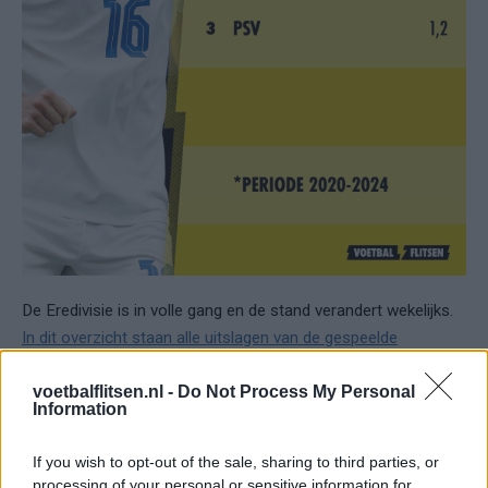
De Eredivisie is in volle gang en de stand verandert wekelijks.
In dit overzicht staan alle uitslagen van de gespeelde
wedstrijden dit seizoen, met daarbij de actuele stand van de
Eredivisie.
voetbalflitsen.nl -
Do Not Process My Personal
Information
Ajax
Feyenoord
PSV
If you wish to opt-out of the sale, sharing to third parties, or
processing of your personal or sensitive information for