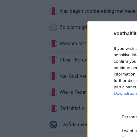
Ajax begint voorbereiding met nederl
Zo overtuigde PSV Sven Mijnans en 
voetbalfli
Waarom steeds meer sleutelfiguren 
If you wish 
sensitive in
Steijn: ‘Bergwijn was niet mijn eerst
confirm you
continue se
information 
Van Gaal-vertrek markeert einde van
further disc
participants
Wie is Federico Viñas, de Uruguayaa
Downstream 
‘Definitief einde verhaal voor Beuker 
Persona
Twijfels over Weghorst? Ten Hag ko
I want t