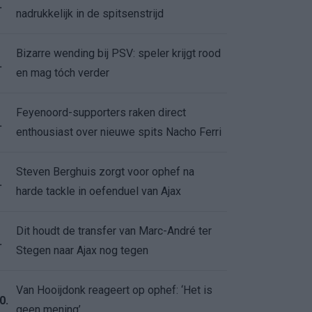
.
nadrukkelijk in de spitsenstrijd
Bizarre wending bij PSV: speler krijgt rood
.
en mag tóch verder
Feyenoord-supporters raken direct
.
enthousiast over nieuwe spits Nacho Ferri
Steven Berghuis zorgt voor ophef na
.
harde tackle in oefenduel van Ajax
Dit houdt de transfer van Marc-André ter
.
Stegen naar Ajax nog tegen
Van Hooijdonk reageert op ophef: ‘Het is
0.
geen mening’