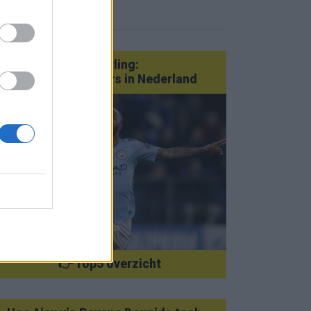
eer nieuws
Van Götze tot Sterling:
statementtransfers in Nederland
👉 Top5 overzicht