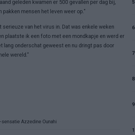
5
aand geleden kwamen er 500 gevallen per dag bij,
 en pakken mensen het leven weer op."
t serieuze van het virus in. Dat was enkele weken
6
en plaatste ik een foto met een mondkapje en werd er
het lang onderschat geweest en nu dringt pas door
7
hele wereld."
8
9
K-sensatie Azzedine Ounahi
1