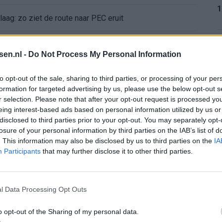
1
aag: zo ziet de route naar PEC eruit
bleef Ajax met lege handen achter
1
tsen.nl -
Do Not Process My Personal Information
Ajax verlaten
to opt-out of the sale, sharing to third parties, or processing of your per
formation for targeted advertising by us, please use the below opt-out s
e keus als Ajax-aanvoerder’
r selection. Please note that after your opt-out request is processed y
1
eing interest-based ads based on personal information utilized by us or
disclosed to third parties prior to your opt-out. You may separately opt-
 bestuurlijke Ajax-fase
losure of your personal information by third parties on the IAB’s list of
. This information may also be disclosed by us to third parties on the
IA
1
nse WK-spits op het lijstje van Ajax?
Participants
that may further disclose it to other third parties.
bij Ajax’
l Data Processing Opt Outs
2
mt met duidelijk antwoord
o opt-out of the Sharing of my personal data.