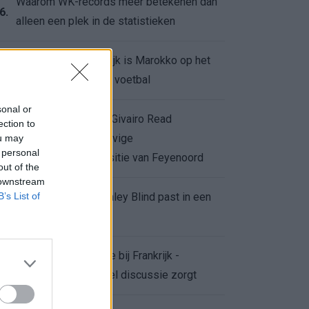
Waarom WK-records meer betekenen dan
6.
alleen een plek in de statistieken
Voor de Schilderswijk is Marokko op het
7.
WK meer dan alleen voetbal
sonal or
Afgewezen bod op Givairo Read
ection to
onderstreept de stevige
ou may
8.
 personal
onderhandelingspositie van Feyenoord
out of the
 downstream
B’s List of
De terugkeer van Daley Blind past in een
9.
groter plan van Ajax
Waarom de arbitrage bij Frankrijk -
0.
Marokko voor zoveel discussie zorgt