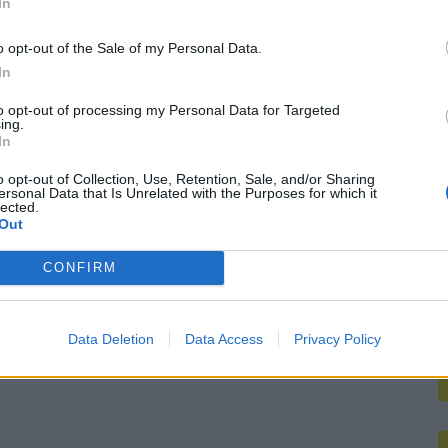
In
M
koord over Ter Stegen’
o opt-out of the Sale of my Personal Data.
mengt zich
In
to opt-out of processing my Personal Data for Targeted
ing.
In
o opt-out of Collection, Use, Retention, Sale, and/or Sharing
ersonal Data that Is Unrelated with the Purposes for which it
lected.
Out
CONFIRM
Data Deletion
Data Access
Privacy Policy