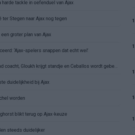
 harde tackle in oefenduel van Ajax
é ter Stegen naar Ajax nog tegen
1
 een groter plan van Ajax
1
ceerd: ‘Ajax-spelers snappen dat echt wel’
De eerste Míchel-dagen bij Ajax: Blind coacht, Gloukh krijgt standje en Ceballos wordt gebeld
1
e duidelijkheid bij Ajax
1
íchel worden
ghorst blikt terug op Ajax-keuze
1
den steeds duidelijker