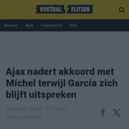
Nieuws
Ajax
Feyenoord
PSV
Ajax nadert akkoord met
Míchel terwijl García zich
blijft uitspreken
Zaterdag 16 mei, 08:00 uur
Auteur: Lansana