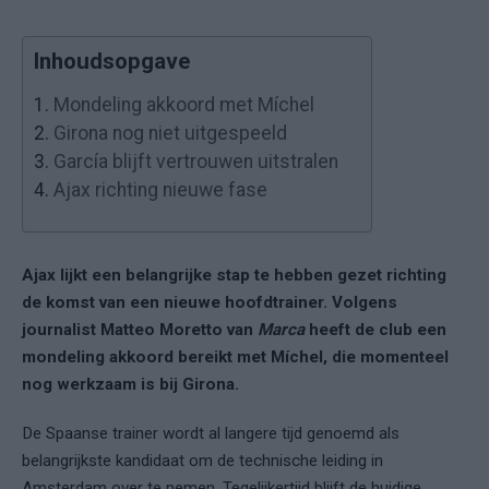
Inhoudsopgave
1.
Mondeling akkoord met Míchel
2.
Girona nog niet uitgespeeld
3.
García blijft vertrouwen uitstralen
4.
Ajax richting nieuwe fase
Ajax lijkt een belangrijke stap te hebben gezet richting
de komst van een nieuwe hoofdtrainer. Volgens
journalist Matteo Moretto van
Marca
heeft de club een
mondeling akkoord bereikt met
Míchel
, die momenteel
nog werkzaam is bij Girona.
De Spaanse trainer wordt al langere tijd genoemd als
belangrijkste kandidaat om de technische leiding in
Amsterdam over te nemen. Tegelijkertijd blijft de huidige