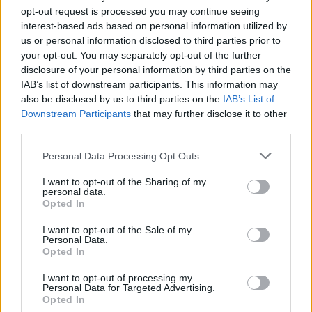
Ajax richting nieuwe fase
opt-out request is processed you may continue seeing
interest-based ads based on personal information utilized by
Met de mogelijke komst van Míchel lijkt Ajax opnieuw een
us or personal information disclosed to third parties prior to
stap te zetten in de herinrichting van de technische staf. De
your opt-out. You may separately opt-out of the further
club begon dit seizoen met
John Heitinga
, waarna Fred Grim
disclosure of your personal information by third parties on the
IAB’s list of downstream participants. This information may
en later Óscar García het overnamen.
also be disclosed by us to third parties on the
IAB’s List of
Downstream Participants
that may further disclose it to other
De zoektocht naar stabiliteit op de trainerspositie lijkt
third parties.
daarmee nog altijd niet afgerond, maar de contouren van een
nieuwe periode worden steeds duidelijker zichtbaar.
Personal Data Processing Opt Outs
I want to opt-out of the Sharing of my
Voor García blijft de focus voorlopig liggen op het afronden
personal data.
van het seizoen. Voor Ajax zelf verschuift de blik ondertussen
Opted In
al voorzichtig richting de volgende stap.
I want to opt-out of the Sale of my
Personal Data.
Voor het middenveld kiest Ajax opnieuw voor een oude
Opted In
bekende.
I want to opt-out of processing my
Personal Data for Targeted Advertising.
Opted In
Ajax
Feyenoord
PSV