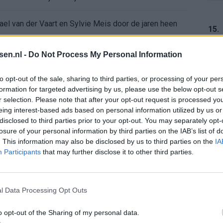
ael van der Vaart en Sylvie Meis door de jaren heen
15.
el voor Ajax en FC Twente in Europa
tsen.nl -
Do Not Process My Personal Information
 bondscoach: "Kampioen met Jong Ajax"
16.
to opt-out of the sale, sharing to third parties, or processing of your per
formation for targeted advertising by us, please use the below opt-out s
r selection. Please note that after your opt-out request is processed y
n schrijft geschiedenis met rode kaart in WK-finale
eing interest-based ads based on personal information utilized by us or
17.
disclosed to third parties prior to your opt-out. You may separately opt-
e League? Dit zijn de belangrijke data
losure of your personal information by third parties on the IAB’s list of
. This information may also be disclosed by us to third parties on the
IA
Participants
that may further disclose it to other third parties.
isie-terugkeer: NEC onderzoekt komst van Ajax-icoon
18.
l Data Processing Opt Outs
o opt-out of the Sharing of my personal data.
19.