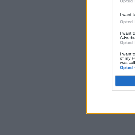
Opted 
I want t
Opted 
I want 
Advertis
Opted 
I want t
of my P
was col
Opted 