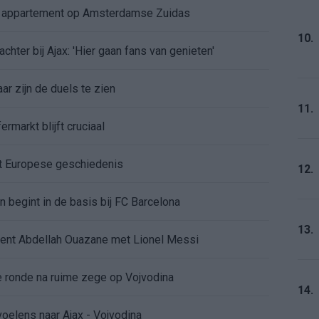
e appartement op Amsterdamse Zuidas
10.
chter bij Ajax: 'Hier gaan fans van genieten'
r zijn de duels te zien
11.
ermarkt blijft cruciaal
ft Europese geschiedenis
12.
en begint in de basis bij FC Barcelona
13.
alent Abdellah Ouazane met Lionel Messi
de ronde na ruime zege op Vojvodina
14.
voelens naar Ajax - Vojvodina