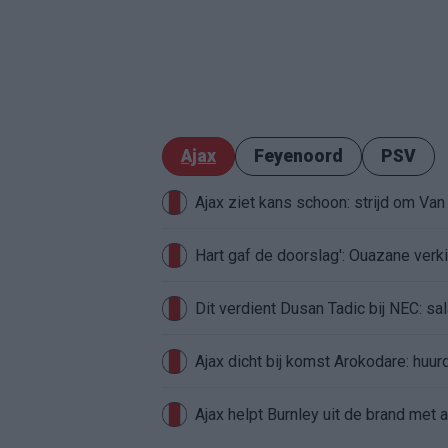
Ajax
Feyenoord
PSV
Ajax ziet kans schoon: strijd om Van 
Hart gaf de doorslag': Ouazane ver
Dit verdient Dusan Tadic bij NEC: sal
Ajax dicht bij komst Arokodare: huu
Ajax helpt Burnley uit de brand met