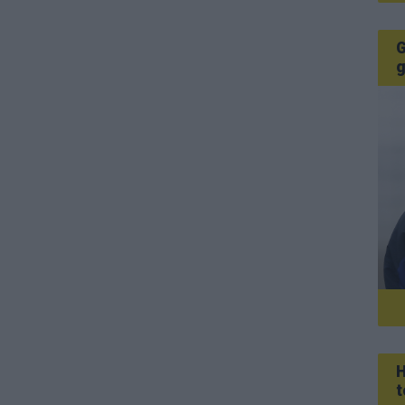
G
g
H
t