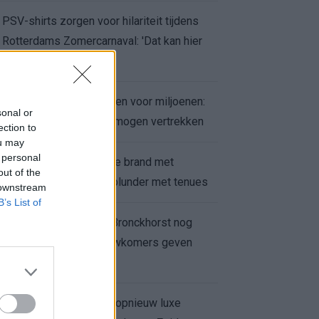
PSV-shirts zorgen voor hilariteit tijdens
Rotterdams Zomercarnaval: 'Dat kan hier
niet'
Feyenoord zet deur open voor miljoenen:
sonal or
Ueda en Hadj Moussa mogen vertrekken
ection to
ou may
 personal
Ajax helpt Burnley uit de brand met
out of the
afgeknipte sokken na blunder met tenues
 downstream
B’s List of
Feyenoord onder Van Bronckhorst nog
altijd ongeslagen: nieuwkomers geven
hoop
Hakim Ziyech verhuurt opnieuw luxe