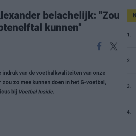
exander belachelijk: ''Zou
N
tenelftal kunnen''
1.
2.
de indruk van de voetbalkwaliteiten van onze
r zou zo mee kunnen doen in het G-voetbal,
3.
icus bij
Voetbal Inside
.
4.