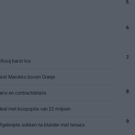
5.
6.
7.
Rooij barst los
kiest Marokko boven Oranje
8.
aris en contractdetails
rdeal met koopoptie van 22 miljoen
9.
 afgeknipte sokken na blunder met tenues