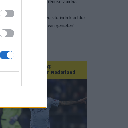
appartement op Amsterdamse Zuidas
Marcos Leonardo laat eerste indruk achter
bij Ajax: 'Hier gaan fans van genieten'
r nieuws
an Götze tot Sterling:
tatementtransfers in Nederland