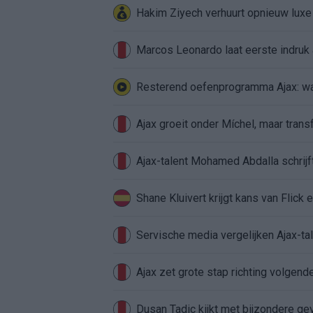
Hakim Ziyech verhuurt opnieuw lux
Marcos Leonardo laat eerste indruk a
Resterend oefenprogramma Ajax: waa
Ajax groeit onder Míchel, maar transf
Ajax-talent Mohamed Abdalla schrij
Shane Kluivert krijgt kans van Flick 
Servische media vergelijken Ajax-t
Ajax zet grote stap richting volgen
Dusan Tadic kijkt met bijzondere ge