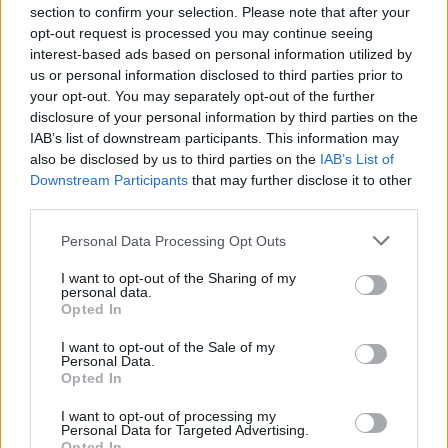
Resterend oefenprogramma Ajax: waar zijn de
section to confirm your selection. Please note that after your
duels te zien
opt-out request is processed you may continue seeing
interest-based ads based on personal information utilized by
us or personal information disclosed to third parties prior to
Ajax groeit onder Míchel, maar transfermarkt
blijft cruciaal
your opt-out. You may separately opt-out of the further
disclosure of your personal information by third parties on the
IAB’s list of downstream participants. This information may
Ajax-talent Mohamed Abdalla schrijft Europese
also be disclosed by us to third parties on the
IAB’s List of
geschiedenis
Downstream Participants
that may further disclose it to other
third parties.
Shane Kluivert krijgt kans van Flick en begint in
de basis bij FC Barcelona
Personal Data Processing Opt Outs
I want to opt-out of the Sharing of my
Servische media vergelijken Ajax-talent Abdellah
personal data.
Ouazane met Lionel Messi
Opted In
I want to opt-out of the Sale of my
Personal Data.
Ajax zet grote stap richting volgende ronde na
Opted In
ruime zege op Vojvodina
I want to opt-out of processing my
Personal Data for Targeted Advertising.
Dusan Tadic kijkt met bijzondere gevoelens naar
Opted In