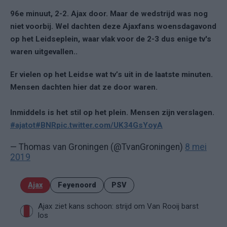
96e minuut, 2-2. Ajax door. Maar de wedstrijd was nog
niet voorbij. Wel dachten deze Ajaxfans woensdagavond
op het Leidseplein, waar vlak voor de 2-3 dus enige tv's
waren uitgevallen..
Er vielen op het Leidse wat tv’s uit in de laatste minuten.
Mensen dachten hier dat ze door waren.
Inmiddels is het stil op het plein. Mensen zijn verslagen.
#ajatot
#BNR
pic.twitter.com/UK34GsYoyA
— Thomas van Groningen (@TvanGroningen)
8 mei
2019
Ajax
Feyenoord
PSV
Ajax ziet kans schoon: strijd om Van Rooij barst
los