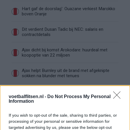
Hart gaf de doorslag': Ouazane verkiest Marokko
boven Oranje
Dit verdient Dusan Tadic bij NEC: salaris en
contractdetails
Ajax dicht bij komst Arokodare: huurdeal met
koopoptie van 22 miljoen
Ajax helpt Burnley uit de brand met afgeknipte
sokken na blunder met tenues
Hakim Ziyech verhuurt opnieuw luxe
appartement op Amsterdamse Zuidas
voetbalflitsen.nl -
Do Not Process My Personal
Information
Marcos Leonardo laat eerste indruk achter bij
If you wish to opt-out of the sale, sharing to third parties, or
Ajax: 'Hier gaan fans van genieten'
processing of your personal or sensitive information for
targeted advertising by us, please use the below opt-out