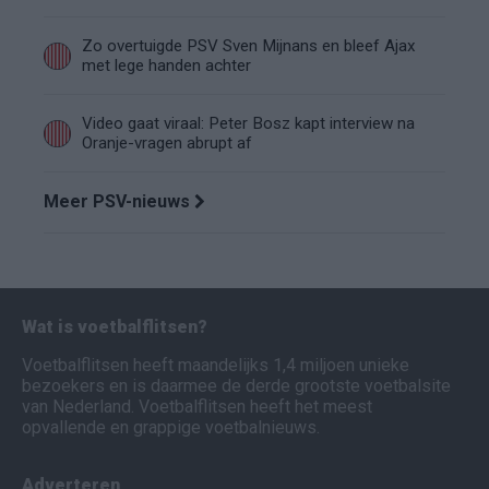
Zo overtuigde PSV Sven Mijnans en bleef Ajax
met lege handen achter
Video gaat viraal: Peter Bosz kapt interview na
Oranje-vragen abrupt af
Meer PSV-nieuws
Wat is voetbalflitsen?
Voetbalflitsen heeft maandelijks 1,4 miljoen unieke
bezoekers en is daarmee de derde grootste voetbalsite
van Nederland. Voetbalflitsen heeft het meest
opvallende en grappige voetbalnieuws.
Adverteren