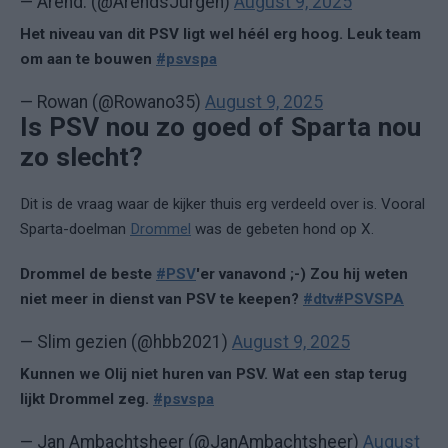
— Arend. (@ArendsJurgen)
August 9, 2025
Het niveau van dit PSV ligt wel héél erg hoog. Leuk team
om aan te bouwen
#psvspa
— Rowan (@Rowano35)
August 9, 2025
Is PSV nou zo goed of Sparta nou
zo slecht?
Dit is de vraag waar de kijker thuis erg verdeeld over is. Vooral
Sparta-doelman
Drommel
was de gebeten hond op X.
Drommel de beste
#PSV
'er vanavond ;-) Zou hij weten
niet meer in dienst van PSV te keepen?
#dtv
#PSVSPA
— Slim gezien (@hbb2021)
August 9, 2025
Kunnen we Olij niet huren van PSV. Wat een stap terug
lijkt Drommel zeg.
#psvspa
— Jan Ambachtsheer (@JanAmbachtsheer)
August