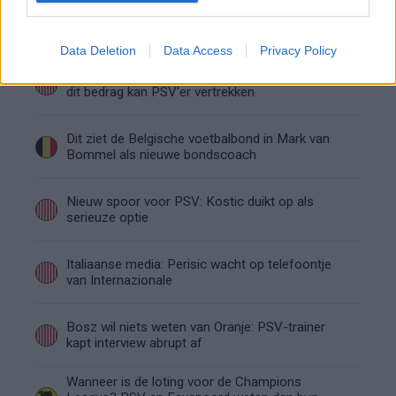
Van Bommel begint bij België met achterstand:
niet tactisch, maar taalkundig
Data Deletion
Data Access
Privacy Policy
Transferclausule Joey Veerman uitgelegd: voor
dit bedrag kan PSV'er vertrekken
Dit ziet de Belgische voetbalbond in Mark van
Bommel als nieuwe bondscoach
Nieuw spoor voor PSV: Kostic duikt op als
serieuze optie
Italiaanse media: Perisic wacht op telefoontje
van Internazionale
Bosz wil niets weten van Oranje: PSV-trainer
kapt interview abrupt af
Wanneer is de loting voor de Champions