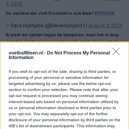
9, 2025
De carrière van Joël Drommel is ook klaar!
#PSVSPA
— Dave Huntjens (@DaveHuntjens1)
August 9, 2025
Ik weet we spelen tegen de kampioen, maar het is lang
geleden dat ik zo een onzeker
@SpartaRotterdam
heb
gezien, Tis om te huilen
#PSVSPA
voetbalflitsen.nl -
Do Not Process My Personal
Information
— Marion (@marion0910)
August 9, 2025
Toen ik zei dat Drommel een middelmatige keeper was
If you wish to opt-out of the sale, sharing to third parties, or
processing of your personal or sensitive information for
toen hij nog bij Twente zat, kreeg ik heel Nederland zo’n
targeted advertising by us, please use the below opt-out
beetje over me heen. En terecht misschien, want je kunt
section to confirm your selection. Please note that after your
hem niet eens middelmatig noemen; hij is gewoon
opt-out request is processed you may continue seeing
slecht
#sparta
#psv
#PSVSPA
interest-based ads based on personal information utilized by
us or personal information disclosed to third parties prior to
— Niels (@nielshb00)
August 9, 2025
your opt-out. You may separately opt-out of the further
disclosure of your personal information by third parties on the
Op X kreeg ESPN-analist Mario Been flinke kritiek te verduren
IAB’s list of downstream participants. This information may