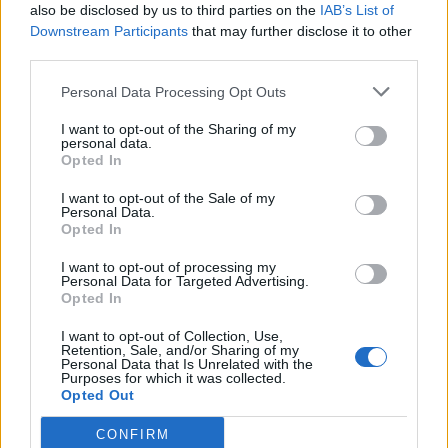
over zijn optreden tijdens de rust van PSV tegen Sparta.
also be disclosed by us to third parties on the
IAB’s List of
Downstream Participants
that may further disclose it to other
third parties.
Ajax
Feyenoord
PSV
Personal Data Processing Opt Outs
Daarom zit Peter Bosz niet op de bank bij PSV
tegen FC Eindhoven
I want to opt-out of the Sharing of my
personal data.
Opted In
Welke keeper kiest FC Twente als Drommel
afhaakt? Deze opties heeft Ten Hag
I want to opt-out of the Sale of my
Personal Data.
Opted In
PSV-shirts zorgen voor hilariteit tijdens
I want to opt-out of processing my
Rotterdams Zomercarnaval: 'Dat kan hier niet'
Personal Data for Targeted Advertising.
Opted In
Zorgen nemen toe bij PSV: Bosz snoeihard, fans
I want to opt-out of Collection, Use,
eisen defensieve versterkingen
Retention, Sale, and/or Sharing of my
Personal Data that Is Unrelated with the
Purposes for which it was collected.
Ooit de toekomst van PSV, nu op weg naar de
Opted Out
uitgang: het verhaal van Babadi
CONFIRM