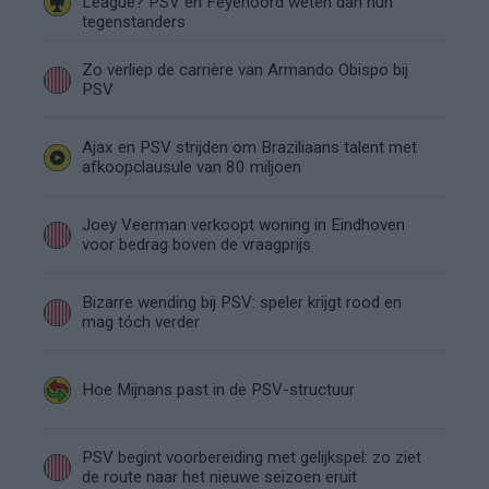
League? PSV en Feyenoord weten dan hun
tegenstanders
Zo verliep de carrière van Armando Obispo bij
PSV
Ajax en PSV strijden om Braziliaans talent met
afkoopclausule van 80 miljoen
Joey Veerman verkoopt woning in Eindhoven
voor bedrag boven de vraagprijs
Bizarre wending bij PSV: speler krijgt rood en
mag tóch verder
Hoe Mijnans past in de PSV-structuur
PSV begint voorbereiding met gelijkspel: zo ziet
de route naar het nieuwe seizoen eruit