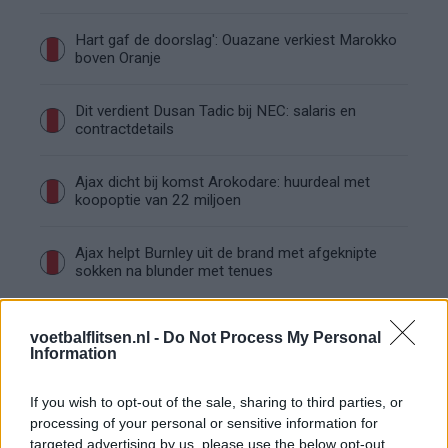
Hart gaf de doorslag': Ouazane verkiest Marokko
boven Oranje
Dit verdient Dusan Tadic bij NEC: salaris en
contractdetails
Ajax dicht bij komst Arokodare: huurdeal met
koopoptie van 22 miljoen
Ajax helpt Burnley uit de brand met afgeknipte
sokken na blunder met tenues
Hakim Ziyech verhuurt opnieuw luxe
voetbalflitsen.nl -
Do Not Process My Personal
appartement op Amsterdamse Zuidas
Information
Marcos Leonardo laat eerste indruk achter bij
If you wish to opt-out of the sale, sharing to third parties, or
Ajax: 'Hier gaan fans van genieten'
processing of your personal or sensitive information for
targeted advertising by us, please use the below opt-out