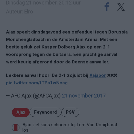
Dinsdag 21 november, 20:12 uur
Auteur: Elro
Ajax speelt dinsdagavond een oefenduel tegen Borussia
Mönchengladbach in de Amsterdam Arena. Met een
beetje geluk zet Kasper Dolberg Ajax op een 2-1
voorsprong tegen de Duitsers. Een prachtige aanval
werd keurig afgerond door de Deense aanvaller.
Lekkere aanval hoor! De 2-1 zojuist bij
#ajabor
❌❌❌
pic.twitter.com/fTPa1wNcsg
— AFC Ajax (@AFCAjax)
21 november 2017
Ajax
Feyenoord
PSV
Ajax ziet kans schoon: strijd om Van Rooij barst
los