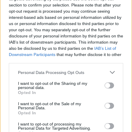
Resterend oefenprogramma Ajax: waar zijn de
section to confirm your selection. Please note that after your
duels te zien
opt-out request is processed you may continue seeing
interest-based ads based on personal information utilized by
us or personal information disclosed to third parties prior to
Ajax groeit onder Míchel, maar transfermarkt
your opt-out. You may separately opt-out of the further
blijft cruciaal
disclosure of your personal information by third parties on the
IAB’s list of downstream participants. This information may
Ajax-talent Mohamed Abdalla schrijft Europese
also be disclosed by us to third parties on the
IAB’s List of
geschiedenis
Downstream Participants
that may further disclose it to other
third parties.
Shane Kluivert krijgt kans van Flick en begint in
Personal Data Processing Opt Outs
de basis bij FC Barcelona
I want to opt-out of the Sharing of my
personal data.
Servische media vergelijken Ajax-talent Abdellah
Opted In
Ouazane met Lionel Messi
I want to opt-out of the Sale of my
Personal Data.
Ajax zet grote stap richting volgende ronde na
Opted In
ruime zege op Vojvodina
I want to opt-out of processing my
Personal Data for Targeted Advertising.
Dusan Tadic kijkt met bijzondere gevoelens naar