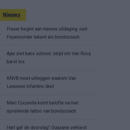
Nieuws
Fraser begint aan nieuwe uitdaging: oud-
.
Feyenoorder tekent als bondscoach
Ajax ziet kans schoon: strijd om Van Rooij
.
barst los
KNVB moet uitleggen waarom Van
.
Leeuwen Infantino liket
Marc Cucurella komt belofte na met
.
opvallende tattoo van bondscoach
Hart gaf de doorslag': Ouazane verkiest