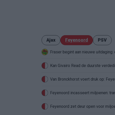
Ajax
Feyenoord
PSV
Fraser begint aan nieuwe uitdaging
Van Bronckhorst voert druk op: Fey
Feyenoord incasseert miljoenen: tran
Feyenoord zet deur open voor milj