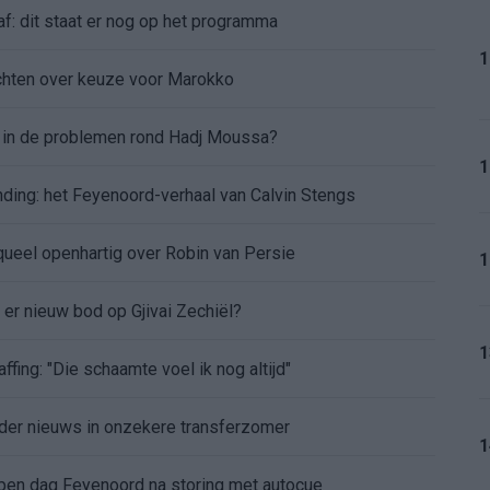
af: dit staat er nog op het programma
1
chten over keuze voor Marokko
d in de problemen rond Hadj Moussa?
1
nding: het Feyenoord-verhaal van Calvin Stengs
aqueel openhartig over Robin van Persie
1
t er nieuw bod op Gjivai Zechiël?
1
ffing: "Die schaamte voel ik nog altijd"
nder nieuws in onzekere transferzomer
1
 open dag Feyenoord na storing met autocue