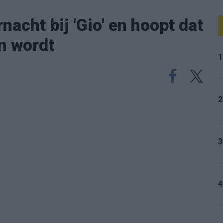
acht bij 'Gio' en hoopt dat
n wordt
1
2
3
4