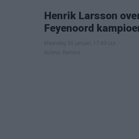
Henrik Larsson overn
Feyenoord kampioe
Maandag 30 januari, 17:43 uur
Auteur: Remco