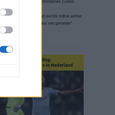
appartement op Amsterdamse Zuidas
Marcos Leonardo laat eerste indruk achter
0.
bij Ajax: 'Hier gaan fans van genieten'
eer nieuws
Van Götze tot Sterling:
statementtransfers in Nederland