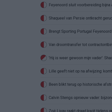
Feyenoord sluit voorbereiding bijna 
Shaqueel van Persie ontkracht geru
Brengt Sporting Portugal Feyenoor
Van droomtransfer tot contractontbi
'Hij is weer gewoon mijn vader': Sh
Lille geeft niet op na afwijzing: kom
Been blikt terug op historische afstra
Calvin Stengs opnieuw vader: bijzo
Zoë Livay raakt draad kwijt tijdens