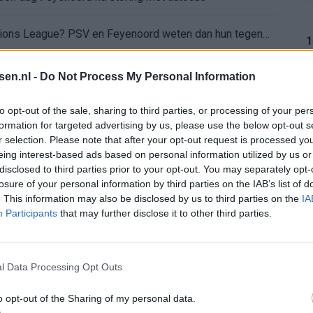
Wanneer is de loting voor de Champions League? PSV en Feyenoord weten dan hun tegenstanders
1
itgeschakeld na omstreden strafschop zonder VAR
tsen.nl -
Do Not Process My Personal Information
wereldkampioen worden
1
to opt-out of the sale, sharing to third parties, or processing of your per
formation for targeted advertising by us, please use the below opt-out s
r selection. Please note that after your opt-out request is processed y
sch Ajax-moment weer in herinnering
eing interest-based ads based on personal information utilized by us or
1
disclosed to third parties prior to your opt-out. You may separately opt-
gen: waarom blijft het zo stil?
losure of your personal information by third parties on the IAB’s list of
. This information may also be disclosed by us to third parties on the
IA
Participants
that may further disclose it to other third parties.
n Drenthe
1
l Data Processing Opt Outs
o opt-out of the Sharing of my personal data.
1