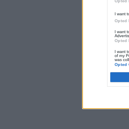
Opted 
I want t
Opted 
I want 
Advertis
Opted 
I want t
of my P
was col
Opted 