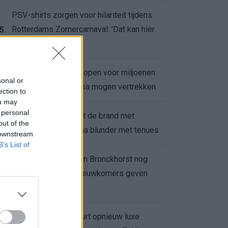
PSV-shirts zorgen voor hilariteit tijdens
Rotterdams Zomercarnaval: 'Dat kan hier
5.
niet'
Feyenoord zet deur open voor miljoenen:
6.
sonal or
Ueda en Hadj Moussa mogen vertrekken
ection to
ou may
 personal
Ajax helpt Burnley uit de brand met
7.
out of the
afgeknipte sokken na blunder met tenues
 downstream
B’s List of
Feyenoord onder Van Bronckhorst nog
altijd ongeslagen: nieuwkomers geven
8.
hoop
Hakim Ziyech verhuurt opnieuw luxe
9.