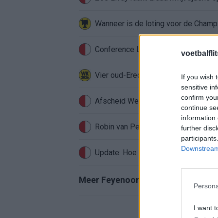
Conference League-ophef: Hamrun u
voetbalfli
Vier oud-Eredivisionisten kunnen 
If you wish 
sensitive in
confirm you
Afscheid Wellenreuther roept iconi
continue se
information 
Robin van Persie zwijgt al veertig da
further disc
participants
Downstream 
Update: Hoe gaat het nu met Roysto
Meer Feyenoord-nieuws
Persona
I want t