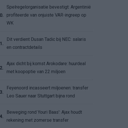
Spelregelorganisatie bevestigt: Argentinië
profiteerde van onjuiste VAR-ingreep op
0.
WK
Dit verdient Dusan Tadic bij NEC: salaris
1.
en contractdetails
Ajax dicht bij komst Arokodare: huurdeal
2.
met koopoptie van 22 miljoen
Feyenoord incasseert miljoenen: transfer
3.
Leo Sauer naar Stuttgart bijna rond
Beweging rond Youri Baas': Ajax houdt
4.
rekening met zomerse transfer