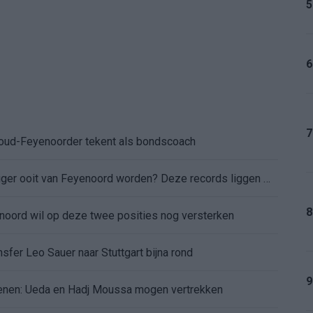
5
6
7
: oud-Feyenoorder tekent als bondscoach
Kan Givairo Read de duurste verdediger ooit van Feyenoord worden? Deze records liggen binnen bereik
8
enoord wil op deze twee posities nog versterken
sfer Leo Sauer naar Stuttgart bijna rond
9
oenen: Ueda en Hadj Moussa mogen vertrekken