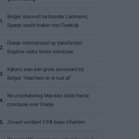
België sneuvelt na blunder Lammens,
1.
Spanje wacht kraker met Frankrijk
Oranje-international op transferlijst:
2.
Engelse clubs tonen interesse
Kijkers zien één grote dissonant bij
3.
België: ‘Haal hem er in rust af’
Na uitschakeling Marokko klinkt harde
4.
conclusie over Oranje
Zoveel verdient FIFA-baas Infantino
5.