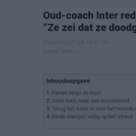
Oud-coach Inter red
“Ze zei dat ze dood
Donderdag 31 juli, 14:41 uur
Auteur: Remco
Inhoudsopgave
1.
Paniek langs de kust
2.
Geen held, maar wel doortastend
3.
Terug het water in voor het tweede
4.
Beide meisjes veilig op het strand