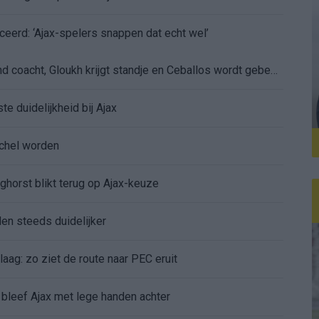
ceerd: ‘Ajax-spelers snappen dat echt wel’
De eerste Míchel-dagen bij Ajax: Blind coacht, Gloukh krijgt standje en Ceballos wordt gebeld
e duidelijkheid bij Ajax
íchel worden
ghorst blikt terug op Ajax-keuze
den steeds duidelijker
aag: zo ziet de route naar PEC eruit
bleef Ajax met lege handen achter