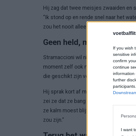
Hij zag dat twee meisjes zwaaiden en
“Ik stond op en rende snel naar het wa
zou het nooit alleen hebben gered.”
voetbalfli
Geen held, maar wel door
If you wish 
sensitive in
Stramaccioni wil niets weten van de ter
confirm you
moment zelf ook moeilijk gehad, maar 
continue se
information 
die geschikt zijn voor een vergelijkbare
further disc
participants
Hij sprak kort af met de badmeester en
Downstream 
zei ze dat ze bang was. Het water was d
ze kalm moest blijven, op haar rug moest
Persona
zou zijn.”
I want t
Terug het water in voor h