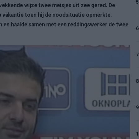
5
ekkende wijze twee meisjes uit zee gered. De
p vakantie toen hij de noodsituatie opmerkte.
 in en haalde samen met een reddingswerker de twee
6
7
8
9
1