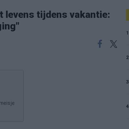
t levens tijdens vakantie:
ging"
1
2
3
 meisje
4