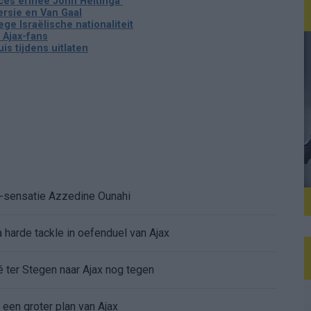
cces ermee John Heitinga'
ersie en Van Gaal
 Israëlische nationaliteit
 Ajax-fans
is tijdens uitlaten
K-sensatie Azzedine Ounahi
 harde tackle in oefenduel van Ajax
é ter Stegen naar Ajax nog tegen
 een groter plan van Ajax