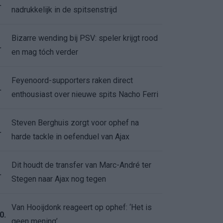
.
nadrukkelijk in de spitsenstrijd
Bizarre wending bij PSV: speler krijgt rood
.
en mag tóch verder
Feyenoord-supporters raken direct
.
enthousiast over nieuwe spits Nacho Ferri
Steven Berghuis zorgt voor ophef na
.
harde tackle in oefenduel van Ajax
Dit houdt de transfer van Marc-André ter
.
Stegen naar Ajax nog tegen
Van Hooijdonk reageert op ophef: ‘Het is
0.
geen mening’