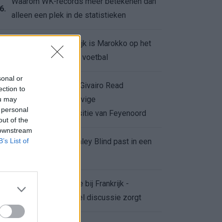
Waarom WK-records meer betekenen dan
6.
alleen een plek in de statistieken
Voor de Schilderswijk is Marokko op het
7.
WK meer dan alleen voetbal
sonal or
Afgewezen bod op Givairo Read
ection to
onderstreept de stevige
ou may
8.
 personal
onderhandelingspositie van Feyenoord
out of the
 downstream
B’s List of
De terugkeer van Daley Blind past in een
9.
groter plan van Ajax
Waarom de arbitrage bij Frankrijk -
0.
Marokko voor zoveel discussie zorgt