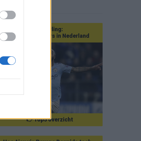
eer nieuws
Van Götze tot Sterling:
statementtransfers in Nederland
👉 Top5 overzicht