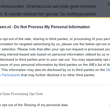
1
 schreeuwden. Stramaccioni aarzelde geen moment.
ter. Ik voelde meteen het gevaar. De reddingswerker
1
tsen.nl -
Do Not Process My Personal Information
tastend
to opt-out of the sale, sharing to third parties, or processing of your per
formation for targeted advertising by us, please use the below opt-out s
m ‘held’. “Integendeel, ik heb het op een gegeven
r selection. Please note that after your opt-out request is processed y
1
als iemand met de fysieke en mentale eigenschappen
eing interest-based ads based on personal information utilized by us or
disclosed to third parties prior to your opt-out. You may separately opt-
 situatie, voelde ik me gedwongen in te grijpen.”
losure of your personal information by third parties on the IAB’s list of
. This information may also be disclosed by us to third parties on the
IA
1
 ging op de eerste zwemmer af. “Zodra ik haar zag,
Participants
that may further disclose it to other third parties.
iep, de golven waren krachtig. Ik herhaalde haar dat
 blijven liggen, en dat het over vijf minuten voorbij
l Data Processing Opt Outs
2
o opt-out of the Sharing of my personal data.
et tweede meisje