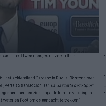
1
1
ioni: redt twee meisjes uit zee in Italië
1
1
bij het schiereiland Gargano in Puglia. “Ik stond met
l”, vertelt Stramaccioni aan
La Gazzetta dello Sport
.
begonnen mensen zich langs de kust te verdringen.
1
t water en floot om de aandacht te trekken.”