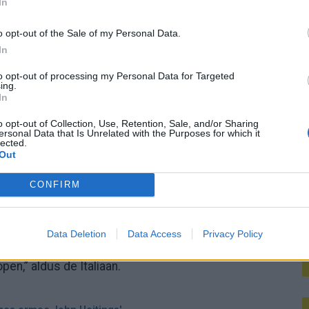
In
M
en. De reddingswerker kreeg het andere meisje niet
o opt-out of the Sale of my Personal Data.
In
dmeester kon haar niet helpen, dus ik keerde meteen
to opt-out of processing my Personal Data for Targeted
ing.
In
 nijpend. “Ze verdween steeds, ging naar beneden en
o opt-out of Collection, Use, Retention, Sale, and/or Sharing
 ze al veel water binnen gekregen.” Stramaccioni
ersonal Data that Is Unrelated with the Purposes for which it
lected.
gevaar gebracht. “Ze was ervan overtuigd dat ze zou
Out
CONFIRM
et strand
Data Deletion
Data Access
Privacy Policy
om ook het tweede meisje veilig aan land te brengen.
en,” aldus de Italiaan.