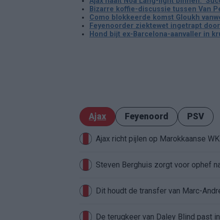
Ajax haalt Noa Lang-light binnen: 'Su
Bizarre koffie-discussie tussen Van P
Como blokkeerde komst Gloukh vanwege
Feyenoorder ziektewet ingetrapt door
Hond bijt ex-Barcelona-aanvaller in kru
Ajax
Feyenoord
PSV
Ajax richt pijlen op Marokkaanse W
Steven Berghuis zorgt voor ophef na
Dit houdt de transfer van Marc-Andr
De terugkeer van Daley Blind past in