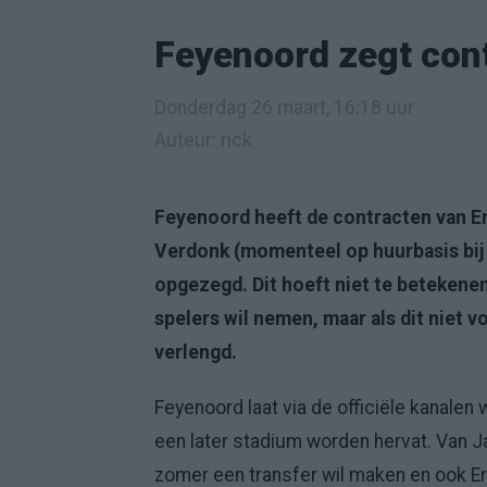
Feyenoord zegt cont
Donderdag 26 maart, 16:18 uur
Auteur: rick
Feyenoord heeft de contracten van Eri
Verdonk (momenteel op huurbasis bij
opgezegd. Dit hoeft niet te betekenen
spelers wil nemen, maar als dit niet 
verlengd.
Feyenoord laat via de officiële kanalen
een later stadium worden hervat. Van J
zomer een transfer wil maken en ook Eri