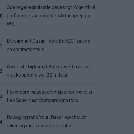
Spelregelorganisatie bevestigt: Argentinië
profiteerde van onjuiste VAR-ingreep op
0.
WK
Dit verdient Dusan Tadic bij NEC: salaris
1.
en contractdetails
Ajax dicht bij komst Arokodare: huurdeal
2.
met koopoptie van 22 miljoen
Feyenoord incasseert miljoenen: transfer
3.
Leo Sauer naar Stuttgart bijna rond
Beweging rond Youri Baas': Ajax houdt
4.
rekening met zomerse transfer