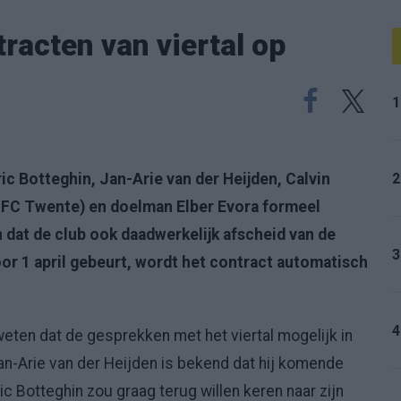
racten van viertal op
1
2
c Botteghin, Jan-Arie van der Heijden, Calvin
 FC Twente) en doelman Elber Evora formeel
 dat de club ook daadwerkelijk afscheid van de
3
voor 1 april gebeurt, wordt het contract automatisch
4
 weten dat de gesprekken met het viertal mogelijk in
an-Arie van der Heijden is bekend dat hij komende
c Botteghin zou graag terug willen keren naar zijn