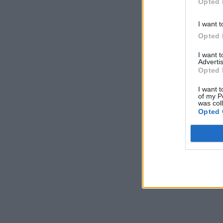
Opted 
I want t
Opted 
I want 
Advertis
Opted 
I want t
of my P
was col
Opted 