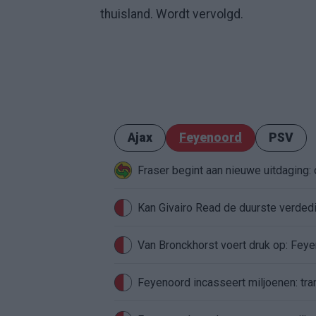
thuisland. Wordt vervolgd.
Ajax
Feyenoord
PSV
Fraser begint aan nieuwe uitdaging
Van Bronckhorst voert druk op: Fey
Feyenoord incasseert miljoenen: tran