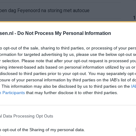
 open dag Feyenoord na storing met autocue
1
Wanneer is de loting voor de Champions League? PSV en Feyenoord weten dan hun tegenstanders
tsen.nl -
Do Not Process My Personal Information
itgeschakeld na omstreden strafschop zonder VAR
1
to opt-out of the sale, sharing to third parties, or processing of your per
formation for targeted advertising by us, please use the below opt-out s
wereldkampioen worden
r selection. Please note that after your opt-out request is processed y
eing interest-based ads based on personal information utilized by us or
1
disclosed to third parties prior to your opt-out. You may separately opt-
sch Ajax-moment weer in herinnering
losure of your personal information by third parties on the IAB’s list of
. This information may also be disclosed by us to third parties on the
IA
gen: waarom blijft het zo stil?
Participants
that may further disclose it to other third parties.
1
n Drenthe
l Data Processing Opt Outs
o opt-out of the Sharing of my personal data.
1