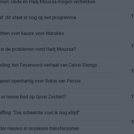
oenen: Ueda en Hadj Moussa mogen vertrekken
1
af: dit staat er nog op het programma
chten over keuze voor Marokko
1
d in de problemen rond Hadj Moussa?
nding: het Feyenoord-verhaal van Calvin Stengs
1
aqueel openhartig over Robin van Persie
1
t er nieuw bod op Gjivai Zechiël?
ffing: "Die schaamte voel ik nog altijd"
1
nder nieuws in onzekere transferzomer