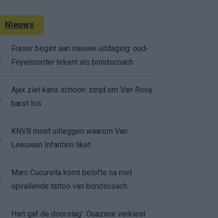
Nieuws
Fraser begint aan nieuwe uitdaging: oud-
.
Feyenoorder tekent als bondscoach
Ajax ziet kans schoon: strijd om Van Rooij
.
barst los
KNVB moet uitleggen waarom Van
.
Leeuwen Infantino liket
Marc Cucurella komt belofte na met
.
opvallende tattoo van bondscoach
Hart gaf de doorslag': Ouazane verkiest