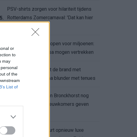
PSV-shirts zorgen voor hilariteit tijdens
Rotterdams Zomercarnaval: 'Dat kan hier
5.
niet'
Feyenoord zet deur open voor miljoenen:
6.
sonal or
Ueda en Hadj Moussa mogen vertrekken
ection to
ou may
 personal
Ajax helpt Burnley uit de brand met
7.
out of the
afgeknipte sokken na blunder met tenues
 downstream
B’s List of
Feyenoord onder Van Bronckhorst nog
altijd ongeslagen: nieuwkomers geven
8.
hoop
Hakim Ziyech verhuurt opnieuw luxe
9.