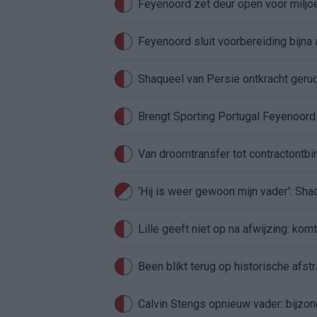
Feyenoord zet deur open voor milj
Feyenoord sluit voorbereiding bijna 
Shaqueel van Persie ontkracht geru
Brengt Sporting Portugal Feyenoor
Van droomtransfer tot contractontbi
'Hij is weer gewoon mijn vader': Sh
Lille geeft niet op na afwijzing: kom
Been blikt terug op historische afstra
Calvin Stengs opnieuw vader: bijzo