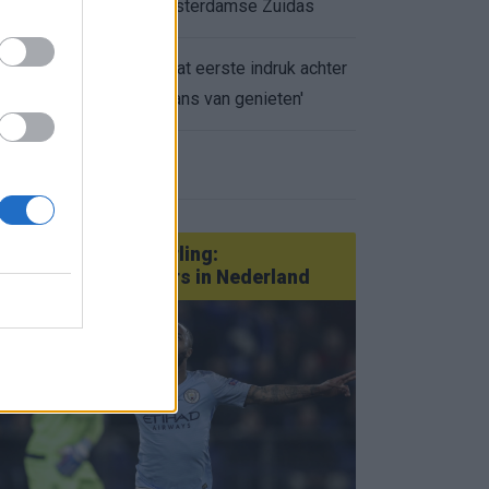
appartement op Amsterdamse Zuidas
Marcos Leonardo laat eerste indruk achter
0.
bij Ajax: 'Hier gaan fans van genieten'
eer nieuws
Van Götze tot Sterling:
statementtransfers in Nederland