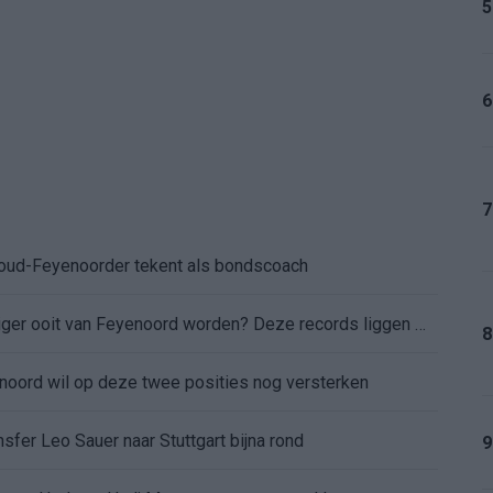
5
6
7
: oud-Feyenoorder tekent als bondscoach
Kan Givairo Read de duurste verdediger ooit van Feyenoord worden? Deze records liggen binnen bereik
8
enoord wil op deze twee posities nog versterken
sfer Leo Sauer naar Stuttgart bijna rond
9