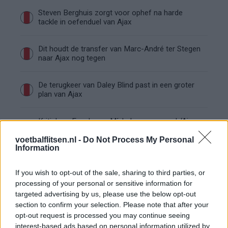
Steven Berghuis zorgt voor ophef na harde
tackle in oefenduel van Ajax
Dit houdt de transfer van Marc-André ter Stegen
naar Ajax nog tegen
De terugkeer van Daley Blind past in een groter
plan van Ajax
Kritiek op Engels van Míchel genuanceerd: ‘Ajax-
spelers snappen dat echt wel’
voetbalflitsen.nl -
Do Not Process My Personal
Information
De eerste Míchel-dagen bij Ajax: Blind coacht,
Gloukh krijgt standje en Ceballos wordt gebeld
If you wish to opt-out of the sale, sharing to third parties, or
processing of your personal or sensitive information for
Steur kiest voor Newcastle na gemiste
targeted advertising by us, please use the below opt-out
duidelijkheid bij Ajax
section to confirm your selection. Please note that after your
opt-out request is processed you may continue seeing
interest-based ads based on personal information utilized by