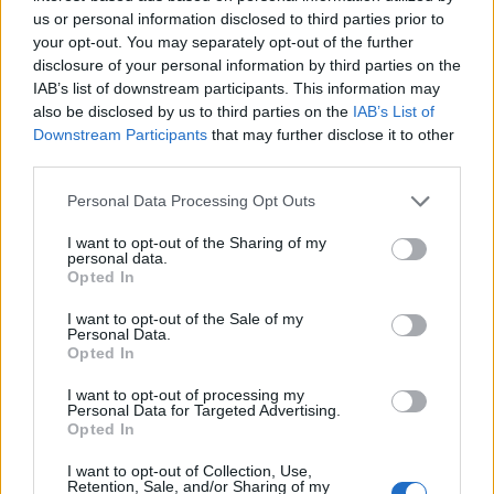
Blind kan bij Ajax de speler naast Míchel worden
us or personal information disclosed to third parties prior to
your opt-out. You may separately opt-out of the further
disclosure of your personal information by third parties on the
“Twente was toen niet haalbaar”: Weghorst blikt
IAB’s list of downstream participants. This information may
terug op Ajax-keuze
also be disclosed by us to third parties on the
IAB’s List of
Downstream Participants
that may further disclose it to other
third parties.
De transferprioriteiten van Ajax worden steeds
duidelijker
Personal Data Processing Opt Outs
Ajax begint voorbereiding met nederlaag: zo ziet
I want to opt-out of the Sharing of my
de route naar PEC eruit
personal data.
Opted In
Zo overtuigde PSV Sven Mijnans en bleef Ajax
I want to opt-out of the Sale of my
Personal Data.
met lege handen achter
Opted In
Waarom steeds meer sleutelfiguren Ajax
I want to opt-out of processing my
Personal Data for Targeted Advertising.
verlaten
Opted In
I want to opt-out of Collection, Use,
Steijn: ‘Bergwijn was niet mijn eerste keus als
Retention, Sale, and/or Sharing of my
Ajax-aanvoerder’