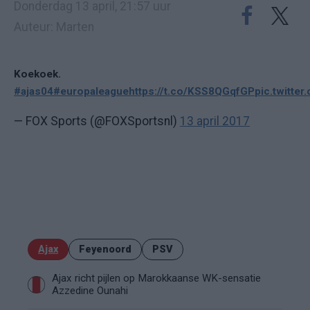
Donderdag 13 april, 21:57 uur
Auteur: Marten
Koekoek.
#ajas04
#europaleague
https://t.co/KSS8QGqfGP
pic.twitt
— FOX Sports (@FOXSportsnl)
13 april 2017
Ajax
Feyenoord
PSV
Ajax richt pijlen op Marokkaanse WK-sensatie
Azzedine Ounahi