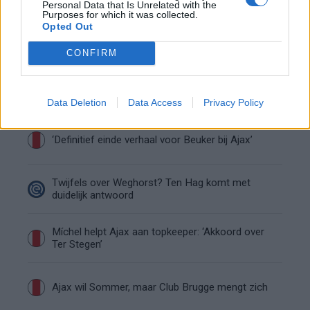
Personal Data that Is Unrelated with the
Purposes for which it was collected.
Opted Out
Van Gaal-vertrek markeert einde van bestuurlijke
Ajax-fase
CONFIRM
Wie is Federico Viñas, de Uruguayaanse WK-
spits op het lijstje van Ajax?
Data Deletion
Data Access
Privacy Policy
‘Definitief einde verhaal voor Beuker bij Ajax’
Twijfels over Weghorst? Ten Hag komt met
duidelijk antwoord
Míchel helpt Ajax aan topkeeper: ‘Akkoord over
Ter Stegen’
Ajax wil Sommer, maar Club Brugge mengt zich