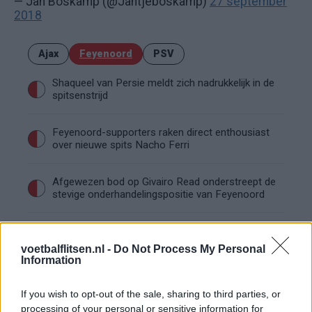
— Jan Boskamp (@Jantjeboskamp)
27 september
2018
Ajax
Feyenoord
PSV
Shaqueel van Persie meldt zich nadrukkelijk in de
spitsenstrijd
Feyenoord-supporters raken direct enthousiast
over nieuwe spits Nacho Ferri
Afgewezen bod op Givairo Read onderstreept de
stevige onderhandelingspositie van Feyenoord
Feyenoord geeft met Zechiël duidelijk
transfersignaal
voetbalflitsen.nl -
Do Not Process My Personal
Information
Staf Van Bronckhorst rond: nu nog de selectie
If you wish to opt-out of the sale, sharing to third parties, or
processing of your personal or sensitive information for