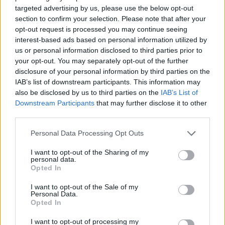
targeted advertising by us, please use the below opt-out
Feyenoord lost met nieuwe controleur direct
section to confirm your selection. Please note that after your
groot probleem van vorig seizoen op
opt-out request is processed you may continue seeing
interest-based ads based on personal information utilized by
Feyenoord begint voorbereiding overtuigend: zo
us or personal information disclosed to third parties prior to
ziet de route naar de seizoensstart eruit
your opt-out. You may separately opt-out of the further
disclosure of your personal information by third parties on the
IAB’s list of downstream participants. This information may
Givairo Read spreekt zich uit over Feyenoord-
also be disclosed by us to third parties on the
IAB’s List of
toekomst: 'Het kan nog alle kanten op'
Downstream Participants
that may further disclose it to other
third parties.
Feyenoord zoekt nieuwe nummer één na
dreigend vertrek Wellenreuther
Personal Data Processing Opt Outs
I want to opt-out of the Sharing of my
Feyenoord doet voorstel aan beoogde nieuwe
personal data.
eerste keeper
Opted In
I want to opt-out of the Sale of my
Saoedische topclub maakt werk van Hadj
Personal Data.
Moussa: Feyenoord wacht op bod
Opted In
I want to opt-out of processing my