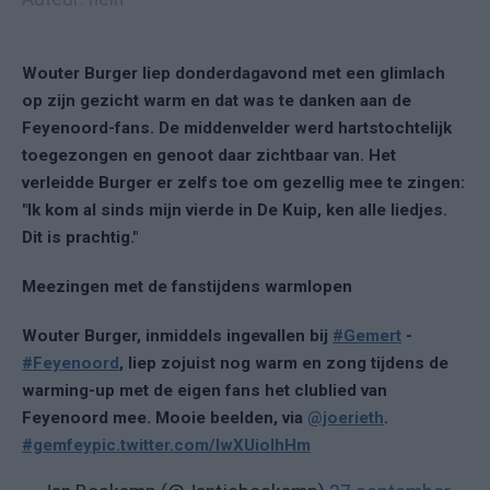
Wouter Burger liep donderdagavond met een glimlach
op zijn gezicht warm en dat was te danken aan de
Feyenoord-fans. De middenvelder werd hartstochtelijk
toegezongen en genoot daar zichtbaar van. Het
verleidde Burger er zelfs toe om gezellig mee te zingen:
"Ik kom al sinds mijn vierde in De Kuip, ken alle liedjes.
Dit is prachtig."
Meezingen met de fans
tijdens warmlopen
Wouter Burger, inmiddels ingevallen bij
#Gemert
-
#Feyenoord
, liep zojuist nog warm en zong tijdens de
warming-up met de eigen fans het clublied van
Feyenoord mee. Mooie beelden, via
@joerieth
.
#gemfey
pic.twitter.com/IwXUiolhHm