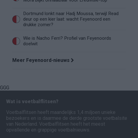
Mora blijkt onhaalbaar voor Eredivisie-top
Dortmund lonkt naar Hadj Moussa, terwijl Read
deur op een kier laat: wacht Feyenoord een
drukke zomer?
Wie is Nacho Ferri? Profiel van Feyenoords
doelwit
Meer Feyenoord-nieuws
GGG
Wat is voetbalflitsen?
Voetbalflitsen heeft maandelijks 1,4 miljoen unieke
bezoekers en is daarmee de derde grootste voetbalsite
van Nederland. Voetbalflitsen heeft het meest
opvallende en grappige voetbalnieuws.