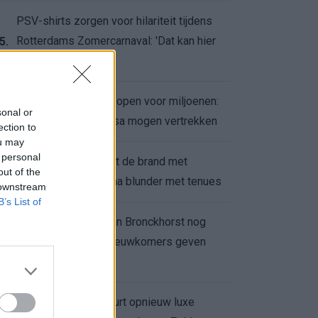
PSV-shirts zorgen voor hilariteit tijdens
Rotterdams Zomercarnaval: 'Dat kan hier
5.
niet'
Feyenoord zet deur open voor miljoenen:
6.
sonal or
Ueda en Hadj Moussa mogen vertrekken
ection to
ou may
 personal
Ajax helpt Burnley uit de brand met
7.
out of the
afgeknipte sokken na blunder met tenues
 downstream
B’s List of
Feyenoord onder Van Bronckhorst nog
altijd ongeslagen: nieuwkomers geven
8.
hoop
Hakim Ziyech verhuurt opnieuw luxe
9.