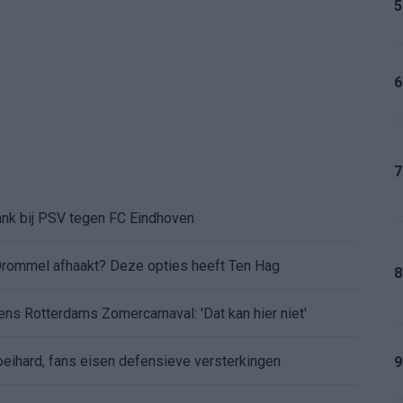
5
6
7
ank bij PSV tegen FC Eindhoven
Drommel afhaakt? Deze opties heeft Ten Hag
8
dens Rotterdams Zomercarnaval: 'Dat kan hier niet'
eihard, fans eisen defensieve versterkingen
9