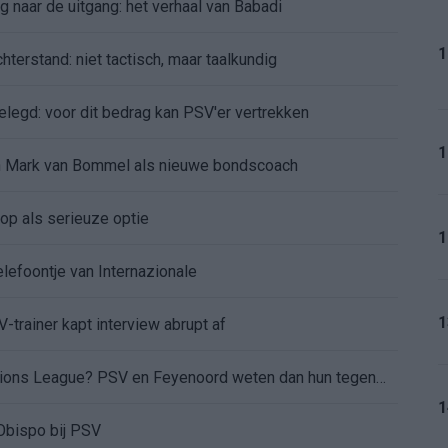
 naar de uitgang: het verhaal van Babadi
1
terstand: niet tactisch, maar taalkundig
legd: voor dit bedrag kan PSV'er vertrekken
1
 in Mark van Bommel als nieuwe bondscoach
op als serieuze optie
1
elefoontje van Internazionale
1
-trainer kapt interview abrupt af
Wanneer is de loting voor de Champions League? PSV en Feyenoord weten dan hun tegenstanders
1
Obispo bij PSV