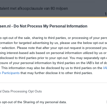
 talent met afkoopclausule van 80 miljoen
1
ndhoven voor bedrag boven de vraagprijs
tsen.nl -
Do Not Process My Personal Information
gt rood en mag tóch verder
1
to opt-out of the sale, sharing to third parties, or processing of your per
formation for targeted advertising by us, please use the below opt-out s
ur
r selection. Please note that after your opt-out request is processed y
eing interest-based ads based on personal information utilized by us or
1
disclosed to third parties prior to your opt-out. You may separately opt-
pel: zo ziet de route naar het nieuwe seizoen eruit
losure of your personal information by third parties on the IAB’s list of
. This information may also be disclosed by us to third parties on the
IA
bleef Ajax met lege handen achter
Participants
that may further disclose it to other third parties.
1
nterview na Oranje-vragen abrupt af
l Data Processing Opt Outs
o opt-out of the Sharing of my personal data.
1