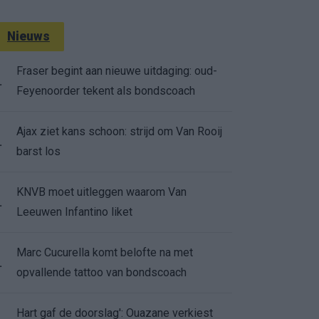
Nieuws
Fraser begint aan nieuwe uitdaging: oud-
.
Feyenoorder tekent als bondscoach
Ajax ziet kans schoon: strijd om Van Rooij
.
barst los
KNVB moet uitleggen waarom Van
.
Leeuwen Infantino liket
Marc Cucurella komt belofte na met
.
opvallende tattoo van bondscoach
Hart gaf de doorslag': Ouazane verkiest