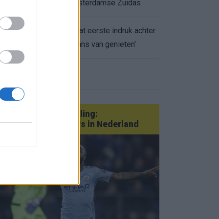
appartement op Amsterdamse Zuidas
Marcos Leonardo laat eerste indruk achter
0.
bij Ajax: 'Hier gaan fans van genieten'
eer nieuws
Van Götze tot Sterling:
statementtransfers in Nederland