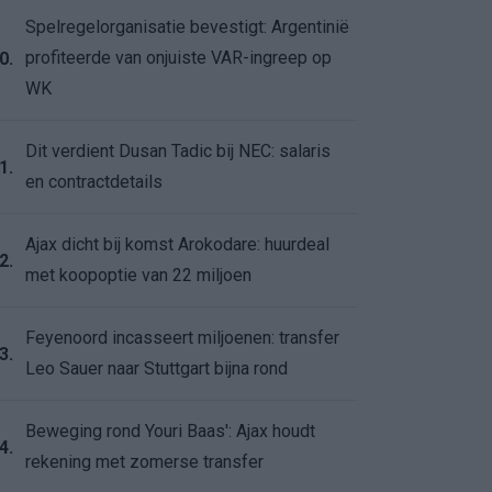
Spelregelorganisatie bevestigt: Argentinië
profiteerde van onjuiste VAR-ingreep op
0.
WK
Dit verdient Dusan Tadic bij NEC: salaris
1.
en contractdetails
Ajax dicht bij komst Arokodare: huurdeal
2.
met koopoptie van 22 miljoen
Feyenoord incasseert miljoenen: transfer
3.
Leo Sauer naar Stuttgart bijna rond
Beweging rond Youri Baas': Ajax houdt
4.
rekening met zomerse transfer