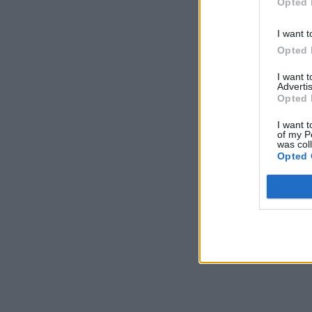
Opted 
I want t
Opted 
I want 
Advertis
Opted 
I want t
of my P
was col
Opted 