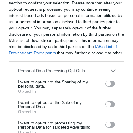
Resterend oefenprogramma Ajax: waar zijn de
section to confirm your selection. Please note that after your
duels te zien
opt-out request is processed you may continue seeing
interest-based ads based on personal information utilized by
Ajax groeit onder Míchel, maar transfermarkt
us or personal information disclosed to third parties prior to
blijft cruciaal
your opt-out. You may separately opt-out of the further
disclosure of your personal information by third parties on the
IAB’s list of downstream participants. This information may
Ajax-talent Mohamed Abdalla schrijft Europese
also be disclosed by us to third parties on the
IAB’s List of
geschiedenis
Downstream Participants
that may further disclose it to other
third parties.
Shane Kluivert krijgt kans van Flick en begint in
de basis bij FC Barcelona
Personal Data Processing Opt Outs
I want to opt-out of the Sharing of my
Servische media vergelijken Ajax-talent Abdellah
personal data.
Ouazane met Lionel Messi
Opted In
I want to opt-out of the Sale of my
Ajax zet grote stap richting volgende ronde na
Personal Data.
ruime zege op Vojvodina
Opted In
I want to opt-out of processing my
Dusan Tadic kijkt met bijzondere gevoelens naar
Personal Data for Targeted Advertising.
Opted In
Ajax - Vojvodina