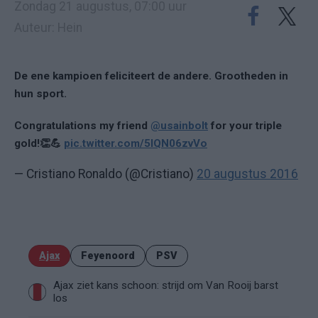
Zondag 21 augustus, 07:00 uur
Auteur: Hein
De ene kampioen feliciteert de andere. Grootheden in
hun sport.
Congratulations my friend
@usainbolt
for your triple
gold!👏💪
pic.twitter.com/5lQN06zvVo
— Cristiano Ronaldo (@Cristiano)
20 augustus 2016
Ajax
Feyenoord
PSV
Ajax ziet kans schoon: strijd om Van Rooij barst
los