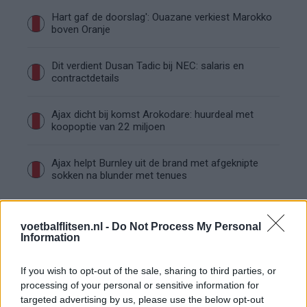
Hart gaf de doorslag': Ouazane verkiest Marokko
boven Oranje
Dit verdient Dusan Tadic bij NEC: salaris en
contractdetails
Ajax dicht bij komst Arokodare: huurdeal met
koopoptie van 22 miljoen
Ajax helpt Burnley uit de brand met afgeknipte
sokken na blunder met tenues
Hakim Ziyech verhuurt opnieuw luxe
appartement op Amsterdamse Zuidas
voetbalflitsen.nl -
Do Not Process My Personal
Information
Marcos Leonardo laat eerste indruk achter bij
If you wish to opt-out of the sale, sharing to third parties, or
Ajax: 'Hier gaan fans van genieten'
processing of your personal or sensitive information for
targeted advertising by us, please use the below opt-out