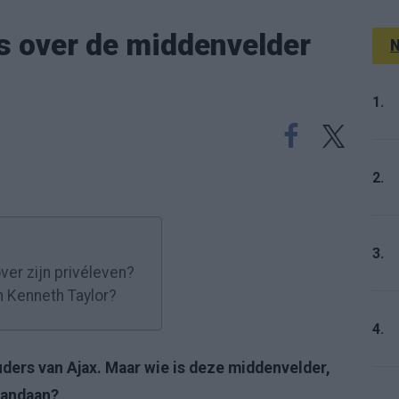
es over de middenvelder
N
1.
2.
3.
ver zijn privéleven?
n Kenneth Taylor?
4.
ders van Ajax. Maar wie is deze middenvelder,
 vandaan?