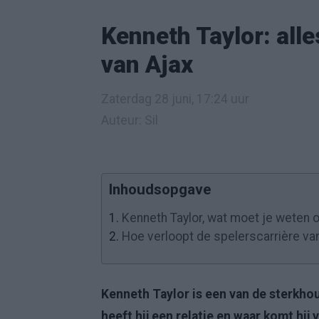
Kenneth Taylor: all
van Ajax
Zaterdag 28 juni, 17:24 uur
Auteur: Sil
Inhoudsopgave
1.
Kenneth Taylor, wat moet je weten o
2.
Hoe verloopt de spelerscarrière va
Kenneth Taylor is een van de sterkhou
heeft hij een relatie en waar komt hij