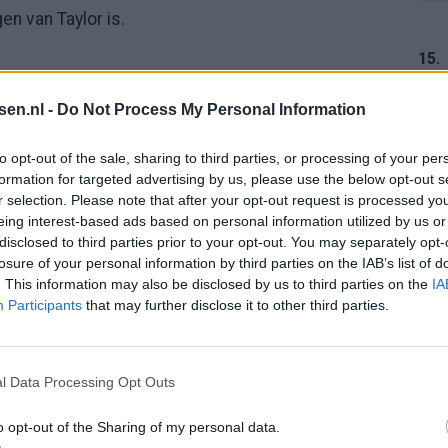
en van Taylor is.
15.
tsen.nl -
Do Not Process My Personal Information
16.
to opt-out of the sale, sharing to third parties, or processing of your per
formation for targeted advertising by us, please use the below opt-out s
r selection. Please note that after your opt-out request is processed y
eing interest-based ads based on personal information utilized by us or
17.
disclosed to third parties prior to your opt-out. You may separately opt-
losure of your personal information by third parties on the IAB’s list of
Taylor (@kennethtaylor_)
. This information may also be disclosed by us to third parties on the
IA
Participants
that may further disclose it to other third parties.
rrière van Kenneth Taylor?
18.
 niet zomaar. Daarom een overzicht van hoe de
l Data Processing Opt Outs
o opt-out of the Sharing of my personal data.
h Taylor?
19.