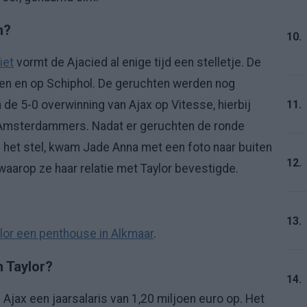
n?
10.
iet
vormt de Ajacied al enige tijd een stelletje. De
n en op Schiphol. De geruchten werden nog
11.
 de 5-0 overwinning van Ajax op Vitesse, hierbij
e Amsterdammers. Nadat er geruchten de ronde
 het stel, kwam Jade Anna met een foto naar buiten
12.
waarop ze haar relatie met Taylor bevestigde.
13.
lor een penthouse in Alkmaar
.
 Taylor?
14.
j Ajax een jaarsalaris van 1,20 miljoen euro op. Het