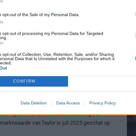
In
eidingen van
De Foresters
(-2010) en
Ajax
(2010-
o opt-out of the Sale of my Personal Data.
 de volgende clubs:
In
20.
to opt-out of processing my Personal Data for Targeted
ing.
In
Mee
n nog het shirt van de Amsterdamse topclub
o opt-out of Collection, Use, Retention, Sale, and/or Sharing
 het professionele voetbal op 15 oktober 2018
ersonal Data that Is Unrelated with the Purposes for which it
lected.
ivisie tegen Jong PSV. Zijn debuut voor het eerste
Out
V
s
2020 in een wedstrijd tegen PEC Zwolle.
CONFIRM
 Kenneth Taylor van zijn vorige club naar
huidige marktwaarde?
Data Deletion
Data Access
Privacy Policy
fervrij over van De Foresters. Met nog een
marktwaarde van Taylor in juli 2025 geschat op