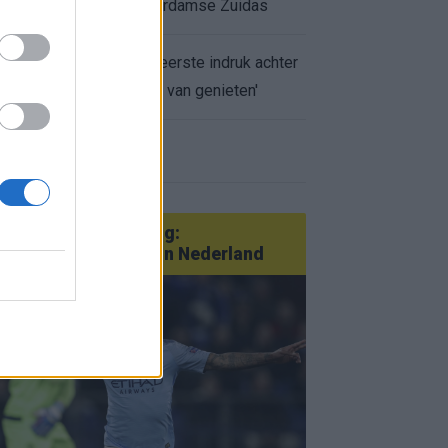
appartement op Amsterdamse Zuidas
Marcos Leonardo laat eerste indruk achter
bij Ajax: 'Hier gaan fans van genieten'
r nieuws
an Götze tot Sterling:
tatementtransfers in Nederland