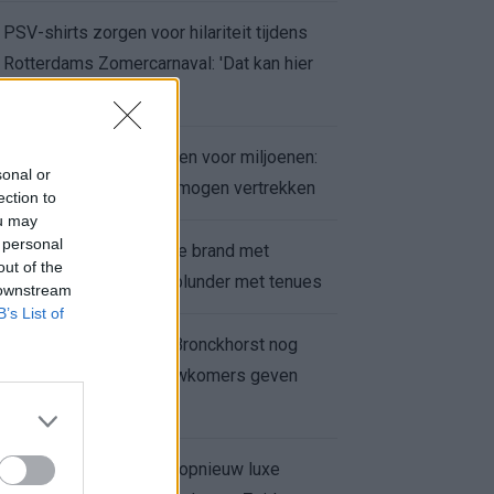
PSV-shirts zorgen voor hilariteit tijdens
Rotterdams Zomercarnaval: 'Dat kan hier
niet'
Feyenoord zet deur open voor miljoenen:
sonal or
Ueda en Hadj Moussa mogen vertrekken
ection to
ou may
 personal
Ajax helpt Burnley uit de brand met
out of the
afgeknipte sokken na blunder met tenues
 downstream
B’s List of
Feyenoord onder Van Bronckhorst nog
altijd ongeslagen: nieuwkomers geven
hoop
Hakim Ziyech verhuurt opnieuw luxe