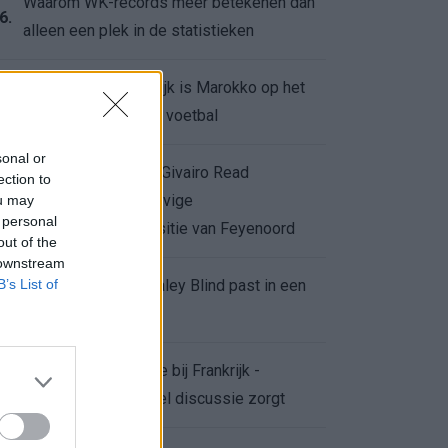
Waarom WK-records meer betekenen dan
6.
alleen een plek in de statistieken
Voor de Schilderswijk is Marokko op het
7.
WK meer dan alleen voetbal
sonal or
Afgewezen bod op Givairo Read
ection to
onderstreept de stevige
ou may
8.
 personal
onderhandelingspositie van Feyenoord
out of the
 downstream
B’s List of
De terugkeer van Daley Blind past in een
9.
groter plan van Ajax
Waarom de arbitrage bij Frankrijk -
0.
Marokko voor zoveel discussie zorgt