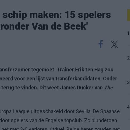
 schip maken: 15 spelers
aronder Van de Beek'
1
2
ansferzomer tegemoet. Trainer Erik ten Hag zou
eerd voor een lijst van transferkandidaten. Onder
3
 terug te vinden. Dit weet James Ducker van
The
4
uropa League uitgeschakeld door Sevilla. De Spaanse
 door spelers van de Engelse topclub. Zo blunderden
 het met 3-0 verloren uitduel. Beide heren zouden net