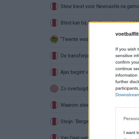
Steur kiest voor Newcastle na gemist
Blind kan bij Ajax de speler naast M
voetbalfli
“Twente was toen niet haalbaar”: We
If you wish 
De transferprioriteiten van Ajax wor
sensitive in
confirm you
continue se
Ajax begint voorbereiding met nederl
information 
further disc
Zo overtuigde PSV Sven Mijnans en 
participants
Downstream 
Waarom steeds meer sleutelfiguren 
Persona
Steijn: ‘Bergwijn was niet mijn eerst
I want t
Van Gaal-vertrek markeert einde van