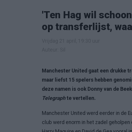
'Ten Hag wil schoon
op transferlijst, wa
Vrijdag 21 april, 19:30 uur
Auteur: Sil
Manchester United gaat een drukke tr
maar liefst 15 spelers hebben genomin
deze namen is ook Donny van de Beek
Telegraph
te vertellen.
Manchester United werd eerder in de E
club werd enorm in het zadel geholpen
Harry Maguire en David de Gea vooral in