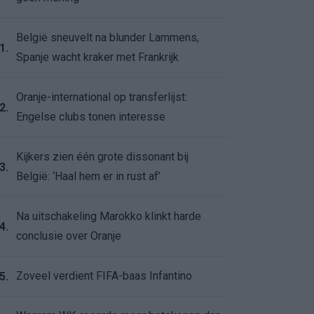
België sneuvelt na blunder Lammens,
1.
Spanje wacht kraker met Frankrijk
Oranje-international op transferlijst:
2.
Engelse clubs tonen interesse
Kijkers zien één grote dissonant bij
3.
België: ‘Haal hem er in rust af’
Na uitschakeling Marokko klinkt harde
4.
conclusie over Oranje
Zoveel verdient FIFA-baas Infantino
5.