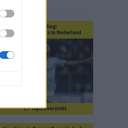
eer nieuws
Van Götze tot Sterling:
statementtransfers in Nederland
👉 Top5 overzicht