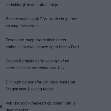
.
nadrukkelijk in de spitsenstrijd
Bizarre wending bij PSV: speler krijgt rood
.
en mag tóch verder
Feyenoord-supporters raken direct
.
enthousiast over nieuwe spits Nacho Ferri
Steven Berghuis zorgt voor ophef na
.
harde tackle in oefenduel van Ajax
Dit houdt de transfer van Marc-André ter
.
Stegen naar Ajax nog tegen
Van Hooijdonk reageert op ophef: ‘Het is
0.
geen mening’