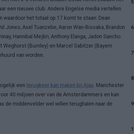
5
ar een nieuwe club. Andere Engelse media vertellen
 waardoor het totaal op 17 komt te staan: Dean
, Phil Jones, Axel Tuanzebe, Aaron Wan-Bissaka, Brandon
6
minay, Hannibal Mejbri, Anthony Elanga, Jadon Sancho
t Weghorst (Burnley) en Marcel Sabitzer (Bayern
7
ehuurd van worden.
8
ogelijk een
terugkeer kan maken bij Ajax
. Manchester
voor 40 miljoen over van de Amsterdammers en kan
9
Ajax de middenvelder wel willen terughalen naar de
1