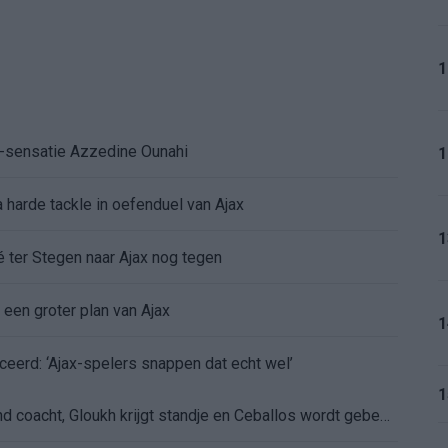
1
K-sensatie Azzedine Ounahi
1
 harde tackle in oefenduel van Ajax
1
é ter Stegen naar Ajax nog tegen
 een groter plan van Ajax
1
ceerd: ‘Ajax-spelers snappen dat echt wel’
1
De eerste Míchel-dagen bij Ajax: Blind coacht, Gloukh krijgt standje en Ceballos wordt gebeld