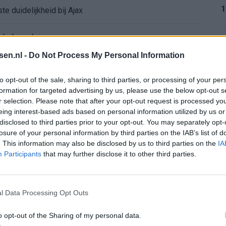
1
e duidelijkheid bij Ajax
íchel worden
1
tsen.nl -
Do Not Process My Personal Information
ghorst blikt terug op Ajax-keuze
to opt-out of the sale, sharing to third parties, or processing of your per
den steeds duidelijker
formation for targeted advertising by us, please use the below opt-out s
r selection. Please note that after your opt-out request is processed y
1
eing interest-based ads based on personal information utilized by us or
aag: zo ziet de route naar PEC eruit
disclosed to third parties prior to your opt-out. You may separately opt-
losure of your personal information by third parties on the IAB’s list of
bleef Ajax met lege handen achter
. This information may also be disclosed by us to third parties on the
IA
1
Participants
that may further disclose it to other third parties.
Ajax verlaten
l Data Processing Opt Outs
2
e keus als Ajax-aanvoerder’
o opt-out of the Sharing of my personal data.
 bestuurlijke Ajax-fase