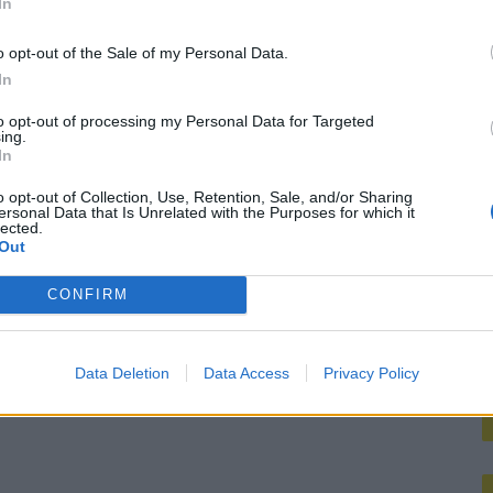
In
M
nse WK-spits op het lijstje van Ajax?
o opt-out of the Sale of my Personal Data.
In
bij Ajax’
to opt-out of processing my Personal Data for Targeted
ing.
In
mt met duidelijk antwoord
o opt-out of Collection, Use, Retention, Sale, and/or Sharing
ersonal Data that Is Unrelated with the Purposes for which it
koord over Ter Stegen’
lected.
Out
mengt zich
CONFIRM
Data Deletion
Data Access
Privacy Policy