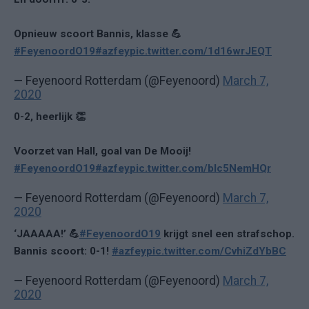
Opnieuw scoort Bannis, klasse 💪
#FeyenoordO19
#azfey
pic.twitter.com/1d16wrJEQT
— Feyenoord Rotterdam (@Feyenoord)
March 7,
2020
0-2, heerlijk 👏
Voorzet van Hall, goal van De Mooij!
#FeyenoordO19
#azfey
pic.twitter.com/blc5NemHQr
— Feyenoord Rotterdam (@Feyenoord)
March 7,
2020
‘JAAAAA!’ 💪
#FeyenoordO19
krijgt snel een strafschop.
Bannis scoort: 0-1!
#azfey
pic.twitter.com/CvhiZdYbBC
— Feyenoord Rotterdam (@Feyenoord)
March 7,
2020