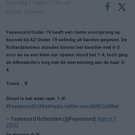
Zaterdag 7 maart, 17:01 uur
Auteur: thomass
Feyenoord Onder 19 heeft een riante voorsprong op
bezoek bij AZ Onder 19 volledig uit handen gegeven. De
Rotterdammers stonden binnen het kwartier met 0-3
voor en na een klein uur spelen stond het 1-4, toch ging
de Alkmaarders nog met de overwinning aan de haal: 5-
4.
Touré... 🤙
Direct is het weer raak: 1-4!
#FeyenoordO19
#azfey
pic.twitter.com/bkVFCqSBe6
— Feyenoord Rotterdam (@Feyenoord)
March 7,
2020
En doorrrr: 0-3!