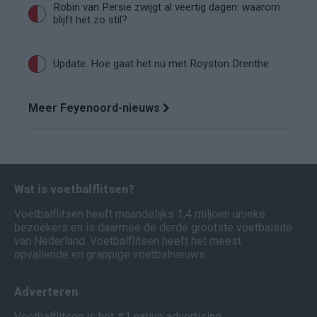
Robin van Persie zwijgt al veertig dagen: waarom
blijft het zo stil?
Update: Hoe gaat het nu met Royston Drenthe
Meer Feyenoord-nieuws
Wat is voetbalflitsen?
Voetbalflitsen heeft maandelijks 1,4 miljoen unieke
bezoekers en is daarmee de derde grootste voetbalsite
van Nederland. Voetbalflitsen heeft het meest
opvallende en grappige voetbalnieuws.
Adverteren
Voetbalflitsen is het #1 native advertising