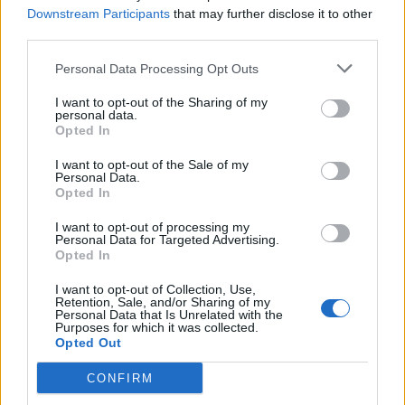
er nog op het programma
Downstream Participants
that may further disclose it to other
third parties.
Shaqueel van Persie ontkracht geruchten over
keuze voor Marokko
Personal Data Processing Opt Outs
I want to opt-out of the Sharing of my
Brengt Sporting Portugal Feyenoord in de
personal data.
problemen rond Hadj Moussa?
Opted In
I want to opt-out of the Sale of my
Van droomtransfer tot contractontbinding: het
Personal Data.
Opted In
Feyenoord-verhaal van Calvin Stengs
I want to opt-out of processing my
Personal Data for Targeted Advertising.
'Hij is weer gewoon mijn vader': Shaqueel
Opted In
openhartig over Robin van Persie
I want to opt-out of Collection, Use,
Retention, Sale, and/or Sharing of my
Lille geeft niet op na afwijzing: komt er nieuw
Personal Data that Is Unrelated with the
bod op Gjivai Zechiël?
Purposes for which it was collected.
Opted Out
Been blikt terug op historische afstraffing: "Die
CONFIRM
schaamte voel ik nog altijd"