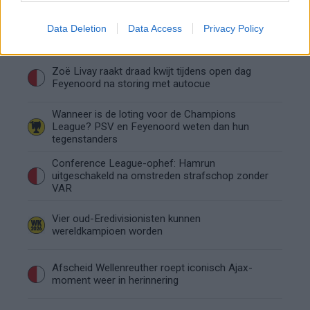
Calvin Stengs opnieuw vader: bijzonder nieuws in
Data Deletion
Data Access
Privacy Policy
onzekere transferzomer
Zoë Livay raakt draad kwijt tijdens open dag
Feyenoord na storing met autocue
Wanneer is de loting voor de Champions
League? PSV en Feyenoord weten dan hun
tegenstanders
Conference League-ophef: Hamrun
uitgeschakeld na omstreden strafschop zonder
VAR
Vier oud-Eredivisionisten kunnen
wereldkampioen worden
Afscheid Wellenreuther roept iconisch Ajax-
moment weer in herinnering