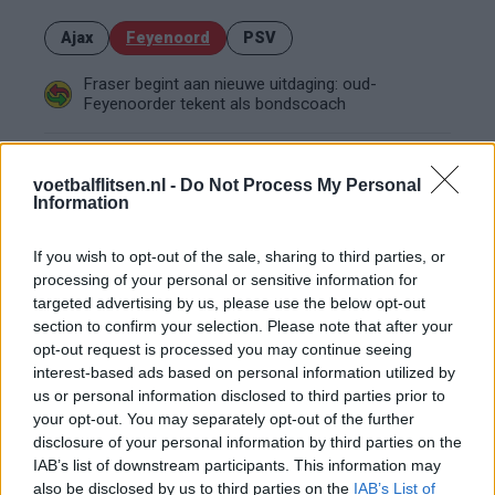
Ajax
Feyenoord
PSV
Fraser begint aan nieuwe uitdaging: oud-
Feyenoorder tekent als bondscoach
Kan Givairo Read de duurste verdediger ooit van
Feyenoord worden? Deze records liggen binnen
voetbalflitsen.nl -
Do Not Process My Personal
bereik
Information
Van Bronckhorst voert druk op: Feyenoord wil op
If you wish to opt-out of the sale, sharing to third parties, or
deze twee posities nog versterken
processing of your personal or sensitive information for
targeted advertising by us, please use the below opt-out
Feyenoord incasseert miljoenen: transfer Leo
section to confirm your selection. Please note that after your
Sauer naar Stuttgart bijna rond
opt-out request is processed you may continue seeing
interest-based ads based on personal information utilized by
us or personal information disclosed to third parties prior to
Feyenoord zet deur open voor miljoenen: Ueda
en Hadj Moussa mogen vertrekken
your opt-out. You may separately opt-out of the further
disclosure of your personal information by third parties on the
IAB’s list of downstream participants. This information may
Feyenoord sluit voorbereiding bijna af: dit staat
also be disclosed by us to third parties on the
IAB’s List of