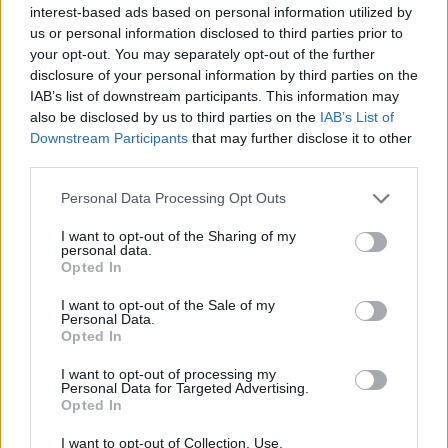
blijft cruciaal
interest-based ads based on personal information utilized by
us or personal information disclosed to third parties prior to
your opt-out. You may separately opt-out of the further
Ajax-talent Mohamed Abdalla schrijft Europese
disclosure of your personal information by third parties on the
geschiedenis
IAB’s list of downstream participants. This information may
also be disclosed by us to third parties on the
IAB’s List of
Shane Kluivert krijgt kans van Flick en begint in
Downstream Participants
that may further disclose it to other
de basis bij FC Barcelona
third parties.
Personal Data Processing Opt Outs
Servische media vergelijken Ajax-talent Abdellah
Ouazane met Lionel Messi
I want to opt-out of the Sharing of my
personal data.
Opted In
Ajax zet grote stap richting volgende ronde na
ruime zege op Vojvodina
I want to opt-out of the Sale of my
Personal Data.
Opted In
Dusan Tadic kijkt met bijzondere gevoelens naar
Ajax - Vojvodina
I want to opt-out of processing my
Personal Data for Targeted Advertising.
Opted In
Zo veranderde de relatie tussen Rafael van der
Vaart en Sylvie Meis door de jaren heen
I want to opt-out of Collection, Use,