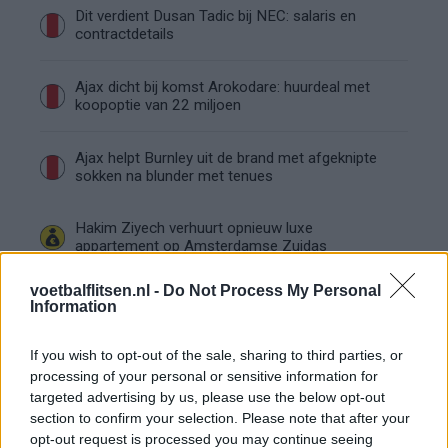
Dit verdient Dusan Tadic bij NEC: salaris en
contractdetails
Ajax dicht bij komst Arokodare: huurdeal met
koopoptie van 22 miljoen
Ajax helpt Burnley uit de brand met afgeknipte
sokken na blunder met tenues
Hakim Ziyech verhuurt opnieuw luxe
appartement op Amsterdamse Zuidas
voetbalflitsen.nl -
Do Not Process My Personal
Marcos Leonardo laat eerste indruk achter bij
Information
Ajax: 'Hier gaan fans van genieten'
If you wish to opt-out of the sale, sharing to third parties, or
Resterend oefenprogramma Ajax: waar zijn de
processing of your personal or sensitive information for
duels te zien
targeted advertising by us, please use the below opt-out
section to confirm your selection. Please note that after your
opt-out request is processed you may continue seeing
Ajax groeit onder Míchel, maar transfermarkt