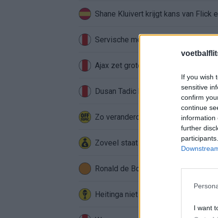
Shane Kluivert krijgt kans van Flick 
Servische media vergelijken Ajax-t
voetbalfli
Ajax zet grote stap richting volgen
If you wish 
sensitive in
Dusan Tadic kijkt met bijzondere ge
confirm you
continue se
Zo veranderde de relatie tussen Raf
information 
further disc
participants
Zoveel staat er financieel op het sp
Downstream 
Ronald de Boer noemt Reiziger als
Persona
Heitinga niet langer alleen: Argentij
I want t