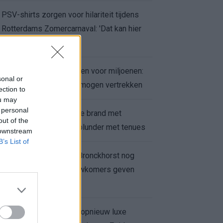
PSV-shirts zorgen voor hilariteit tijdens
Rotterdams Zomercarnaval: 'Dat kan hier
niet'
Feyenoord zet deur open voor miljoenen:
sonal or
Ueda en Hadj Moussa mogen vertrekken
ection to
ou may
 personal
Ajax helpt Burnley uit de brand met
out of the
afgeknipte sokken na blunder met tenues
 downstream
B’s List of
Feyenoord onder Van Bronckhorst nog
altijd ongeslagen: nieuwkomers geven
hoop
Hakim Ziyech verhuurt opnieuw luxe