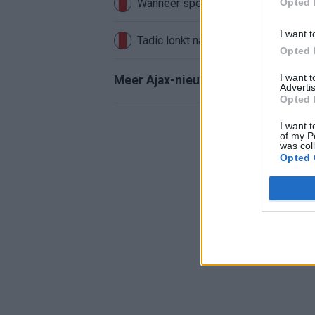
Opted 
Wanneer speelt Ajax in de Conferenc
I want t
Tadic lonkt naar verrassende Erediv
Opted 
I want 
Meer Ajax-nieuws
Advertis
Opted 
I want t
of my P
was col
Opted 