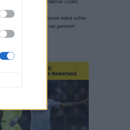
appartement op Amsterdamse Zuidas
Marcos Leonardo laat eerste indruk achter
bij Ajax: 'Hier gaan fans van genieten'
r nieuws
an Götze tot Sterling:
tatementtransfers in Nederland