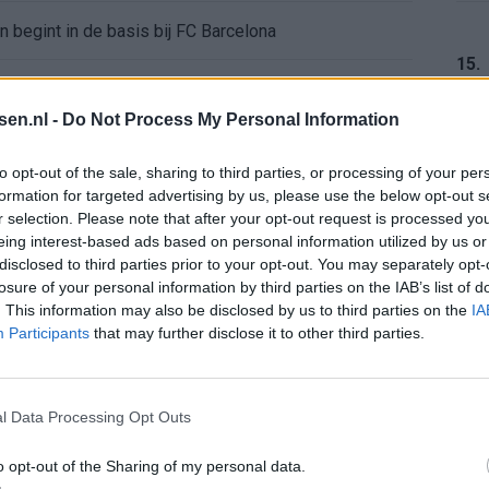
en begint in de basis bij FC Barcelona
15.
alent Abdellah Ouazane met Lionel Messi
tsen.nl -
Do Not Process My Personal Information
de ronde na ruime zege op Vojvodina
16.
to opt-out of the sale, sharing to third parties, or processing of your per
formation for targeted advertising by us, please use the below opt-out s
voelens naar Ajax - Vojvodina
r selection. Please note that after your opt-out request is processed y
eing interest-based ads based on personal information utilized by us or
ael van der Vaart en Sylvie Meis door de jaren heen
17.
disclosed to third parties prior to your opt-out. You may separately opt-
losure of your personal information by third parties on the IAB’s list of
. This information may also be disclosed by us to third parties on the
IA
el voor Ajax en FC Twente in Europa
Participants
that may further disclose it to other third parties.
18.
 bondscoach: "Kampioen met Jong Ajax"
l Data Processing Opt Outs
n schrijft geschiedenis met rode kaart in WK-finale
o opt-out of the Sharing of my personal data.
19.