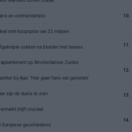
kiest Marokko boven Oranje
10.
aris en contractdetails
rdeal met koopoptie van 22 miljoen
11.
 afgeknipte sokken na blunder met tenues
e appartement op Amsterdamse Zuidas
12.
chter bij Ajax: 'Hier gaan fans van genieten'
r zijn de duels te zien
13.
ermarkt blijft cruciaal
14.
ft Europese geschiedenis