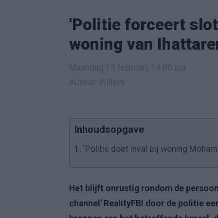
'Politie forceert slo
woning van Ihattare
Maandag 13 februari, 14:00 uur
Auteur: Willem
Inhoudsopgave
1.
'Politie doet inval bij woning Moha
Het blijft onrustig rondom de persoon
channel' RealityFBI door de politie ee