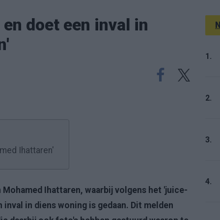
t en doet een inval in
N
n'
1.
2.
3.
mmed Ihattaren'
4.
 Mohamed Ihattaren, waarbij volgens het 'juice-
n inval in diens woning is gedaan. Dit melden