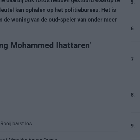
ie daarbij ook foto's hebben gestuurd waarop te
5.
leutel kan ophalen op het politiebureau. Het is
in de woning van de oud-speler van onder meer
6.
oning Mohammed Ihattaren'
7.
8.
Rooij barst los
9.