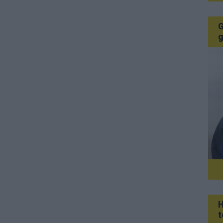
G
g
H
t