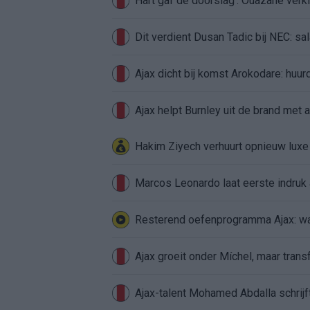
Hart gaf de doorslag': Ouazane ver
Dit verdient Dusan Tadic bij NEC: sal
Ajax dicht bij komst Arokodare: huu
Ajax helpt Burnley uit de brand met
Hakim Ziyech verhuurt opnieuw lux
Marcos Leonardo laat eerste indruk a
Resterend oefenprogramma Ajax: waa
Ajax groeit onder Míchel, maar transf
Ajax-talent Mohamed Abdalla schrij