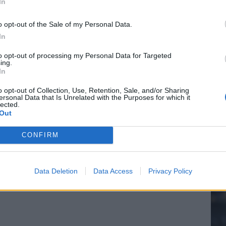
In
e League? Dit zijn de belangrijke data
o opt-out of the Sale of my Personal Data.
isie-terugkeer: NEC onderzoekt komst van Ajax-icoon
In
20.
to opt-out of processing my Personal Data for Targeted
ing.
In
Mee
o opt-out of Collection, Use, Retention, Sale, and/or Sharing
ersonal Data that Is Unrelated with the Purposes for which it
lected.
Out
V
s
CONFIRM
Data Deletion
Data Access
Privacy Policy