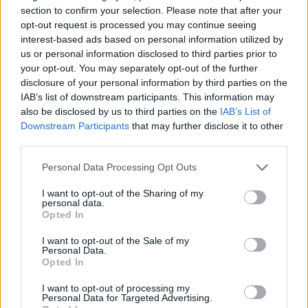
Resterend oefenprogramma Ajax: waar zijn de
section to confirm your selection. Please note that after your
duels te zien
opt-out request is processed you may continue seeing
interest-based ads based on personal information utilized by
us or personal information disclosed to third parties prior to
Ajax groeit onder Míchel, maar transfermarkt
your opt-out. You may separately opt-out of the further
blijft cruciaal
disclosure of your personal information by third parties on the
IAB’s list of downstream participants. This information may
Ajax-talent Mohamed Abdalla schrijft Europese
also be disclosed by us to third parties on the
IAB’s List of
geschiedenis
Downstream Participants
that may further disclose it to other
third parties.
Shane Kluivert krijgt kans van Flick en begint in
de basis bij FC Barcelona
Personal Data Processing Opt Outs
I want to opt-out of the Sharing of my
personal data.
Servische media vergelijken Ajax-talent Abdellah
Opted In
Ouazane met Lionel Messi
I want to opt-out of the Sale of my
Personal Data.
Ajax zet grote stap richting volgende ronde na
Opted In
ruime zege op Vojvodina
I want to opt-out of processing my
Personal Data for Targeted Advertising.
Dusan Tadic kijkt met bijzondere gevoelens naar