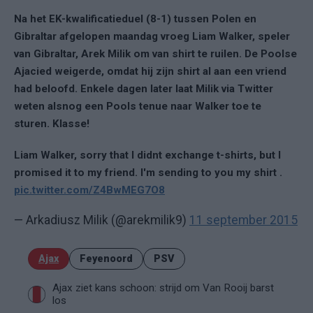
Na het EK-kwalificatieduel (8-1) tussen Polen en
Gibraltar afgelopen maandag vroeg Liam Walker, speler
van Gibraltar, Arek Milik om van shirt te ruilen. De Poolse
Ajacied weigerde, omdat hij zijn shirt al aan een vriend
had beloofd. Enkele dagen later laat Milik via Twitter
weten alsnog een Pools tenue naar Walker toe te
sturen. Klasse!
Liam Walker, sorry that I didnt exchange t-shirts, but I
promised it to my friend. I'm sending to you my shirt .
pic.twitter.com/Z4BwMEG7O8
— Arkadiusz Milik (@arekmilik9)
11 september 2015
Ajax
Feyenoord
PSV
Ajax ziet kans schoon: strijd om Van Rooij barst
los