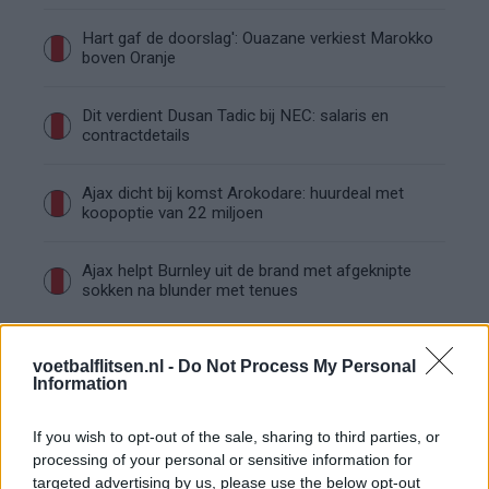
Hart gaf de doorslag': Ouazane verkiest Marokko
boven Oranje
Dit verdient Dusan Tadic bij NEC: salaris en
contractdetails
Ajax dicht bij komst Arokodare: huurdeal met
koopoptie van 22 miljoen
Ajax helpt Burnley uit de brand met afgeknipte
sokken na blunder met tenues
Hakim Ziyech verhuurt opnieuw luxe
voetbalflitsen.nl -
Do Not Process My Personal
appartement op Amsterdamse Zuidas
Information
Marcos Leonardo laat eerste indruk achter bij
If you wish to opt-out of the sale, sharing to third parties, or
Ajax: 'Hier gaan fans van genieten'
processing of your personal or sensitive information for
targeted advertising by us, please use the below opt-out