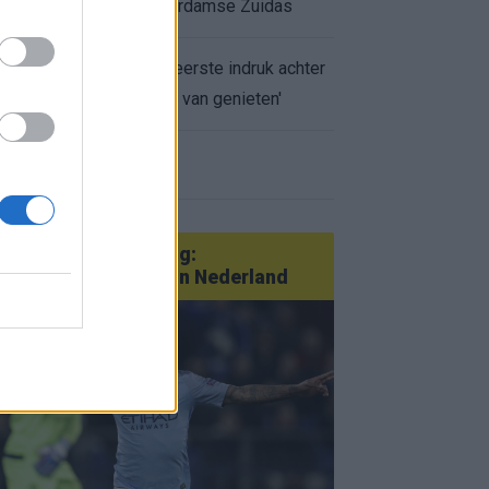
appartement op Amsterdamse Zuidas
Marcos Leonardo laat eerste indruk achter
bij Ajax: 'Hier gaan fans van genieten'
r nieuws
an Götze tot Sterling:
tatementtransfers in Nederland