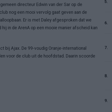
5.
algemeen directeur Edwin van der Sar op de
re club nog een mooi vervolg gaat geven aan de
balloopbaan. Er is met Daley afgesproken dat we
6.
 hij in de ArenA op een mooie manier afscheid kan
7.
t bij Ajax. De 99-voudig Oranje-international
jden voor de club uit de hoofdstad. Daarin scoorde
8.
9.