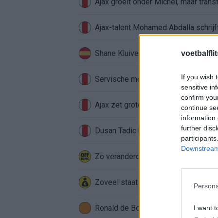
Ajax groeit onder Míchel, maar transf
Ajax-talent Mohamed Abdalla schrij
Shane Kluivert krijgt kans van Flick 
voetbalfli
If you wish 
Servische media vergelijken Ajax-t
sensitive in
confirm you
Ajax zet grote stap richting volgen
continue se
information 
further disc
Dusan Tadic kijkt met bijzondere ge
participants
Downstream 
Zo veranderde de relatie tussen Raf
Zoveel staat er financieel op het sp
Persona
Ronald de Boer noemt Reiziger als
I want t