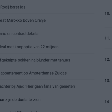
Rooij barst los
10.
kiest Marokko boven Oranje
aris en contractdetails
11.
rdeal met koopoptie van 22 miljoen
12.
 afgeknipte sokken na blunder met tenues
e appartement op Amsterdamse Zuidas
13.
chter bij Ajax: 'Hier gaan fans van genieten'
r zijn de duels te zien
14.