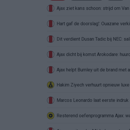
Ajax ziet kans schoon: strijd om Van 
Hart gaf de doorslag': Ouazane ver
Dit verdient Dusan Tadic bij NEC: sal
Ajax dicht bij komst Arokodare: huu
Ajax helpt Burnley uit de brand met
Hakim Ziyech verhuurt opnieuw lux
Marcos Leonardo laat eerste indruk a
Resterend oefenprogramma Ajax: waa