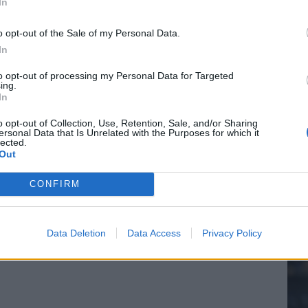
In
n schrijft geschiedenis met rode kaart in WK-finale
o opt-out of the Sale of my Personal Data.
In
20.
e League? Dit zijn de belangrijke data
to opt-out of processing my Personal Data for Targeted
ing.
isie-terugkeer: NEC onderzoekt komst van Ajax-icoon
In
Mee
o opt-out of Collection, Use, Retention, Sale, and/or Sharing
ersonal Data that Is Unrelated with the Purposes for which it
lected.
Out
V
s
CONFIRM
Data Deletion
Data Access
Privacy Policy