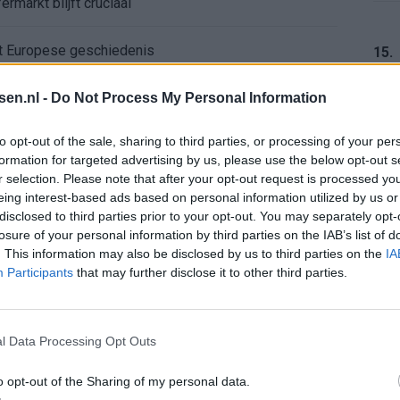
ermarkt blijft cruciaal
ft Europese geschiedenis
15.
en begint in de basis bij FC Barcelona
tsen.nl -
Do Not Process My Personal Information
16.
to opt-out of the sale, sharing to third parties, or processing of your per
alent Abdellah Ouazane met Lionel Messi
formation for targeted advertising by us, please use the below opt-out s
r selection. Please note that after your opt-out request is processed y
de ronde na ruime zege op Vojvodina
eing interest-based ads based on personal information utilized by us or
17.
disclosed to third parties prior to your opt-out. You may separately opt-
losure of your personal information by third parties on the IAB’s list of
voelens naar Ajax - Vojvodina
. This information may also be disclosed by us to third parties on the
IA
Participants
that may further disclose it to other third parties.
ael van der Vaart en Sylvie Meis door de jaren heen
18.
el voor Ajax en FC Twente in Europa
l Data Processing Opt Outs
 bondscoach: "Kampioen met Jong Ajax"
o opt-out of the Sharing of my personal data.
19.