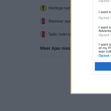
Opted 
Heitinga niet langer alleen: Argentij
I want t
Opted 
Wanneer speelt Ajax in de Conferenc
I want 
Advertis
Tadic lonkt naar verrassende Erediv
Opted 
I want t
of my P
Meer Ajax-nieuws
was col
Opted 