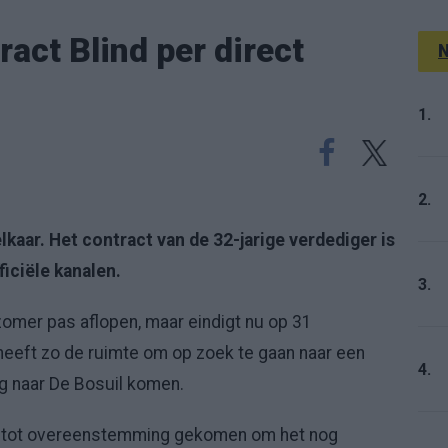
ract Blind per direct
N
1.
2.
 elkaar. Het contract van de 32-jarige verdediger is
ficiële kanalen.
3.
omer pas aflopen, maar eindigt nu op 31
heeft zo de ruimte om op zoek te gaan naar een
4.
ag naar De Bosuil komen.
y tot overeenstemming gekomen om het nog