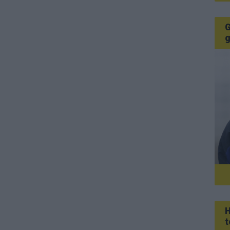
G
g
H
t