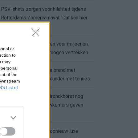
PSV-shirts zorgen voor hilariteit tijdens
Rotterdams Zomercarnaval: 'Dat kan hier
niet'
Feyenoord zet deur open voor miljoenen:
sonal or
Ueda en Hadj Moussa mogen vertrekken
ection to
ou may
 personal
Ajax helpt Burnley uit de brand met
out of the
afgeknipte sokken na blunder met tenues
 downstream
B’s List of
Feyenoord onder Van Bronckhorst nog
altijd ongeslagen: nieuwkomers geven
hoop
Hakim Ziyech verhuurt opnieuw luxe