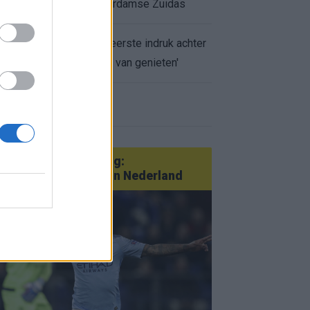
appartement op Amsterdamse Zuidas
Marcos Leonardo laat eerste indruk achter
bij Ajax: 'Hier gaan fans van genieten'
r nieuws
an Götze tot Sterling:
tatementtransfers in Nederland