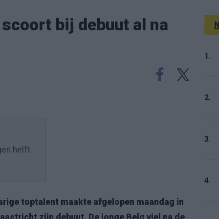
 scoort bij debuut al na
N
1.
2.
3.
en helft
4.
jarige toptalent maakte afgelopen maandag in
stricht zijn debuut. De jonge Belg viel na de