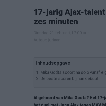
17-jarig Ajax-talent
zes minuten
Dinsdag 21 februari, 17:00 uur
Auteur: juriaan
Inhoudsopgave
1.
Mika Godts scoort na solo vanaf eig
2.
De beste scoren bij hun debuut
Al gehoord van Mika Godts? Het 17-
het duel met Jong Ajax tegen MVV Maa