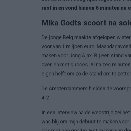
rust in en vond binnen 6 minuten na e
Mika Godts scoort na solo
De jonge Belg maakte afgelopen winter
voor van 1 miljoen euro. Maandagavond 
maken voor Jong Ajax. Bij een stand va
over, en met succes. Al na zes minute
eigen helft om zo de stand om te zetten
De Amsterdammers hielden de voorspr
4-2
In een interview na de wedstrijd zei het
was blij om mijn debuut te maken voor d
ook met een goaltje. Het maken van doel