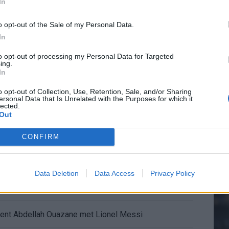
In
o opt-out of the Sale of my Personal Data.
 afgeknipte sokken na blunder met tenues
In
20.
e appartement op Amsterdamse Zuidas
to opt-out of processing my Personal Data for Targeted
ing.
In
Mee
chter bij Ajax: 'Hier gaan fans van genieten'
o opt-out of Collection, Use, Retention, Sale, and/or Sharing
ersonal Data that Is Unrelated with the Purposes for which it
r zijn de duels te zien
lected.
Out
V
s
ermarkt blijft cruciaal
CONFIRM
ft Europese geschiedenis
Data Deletion
Data Access
Privacy Policy
en begint in de basis bij FC Barcelona
alent Abdellah Ouazane met Lionel Messi