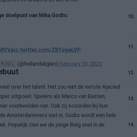
ge doelpunt van Mika Godts:
10.
11.
MVV
pic.twitter.com/ZBYsyjaLVP
🇷🇳🇱 (@hollandaligleri)
February 20, 2023
ebuut
12.
veel over het talent. Het zou niet de eerste Ajacied
pper uitgroeit. Spelers als Marco van Basten,
13.
n hier voorbeelden van. Ook zij scoorden bij hun
de Amsterdammers niet in. Godts wordt een hele
14.
iek. Hopelijk zien we de jonge Belg snel in de