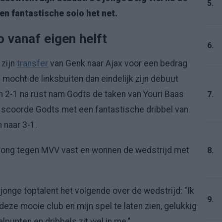
5.
en fantastische solo het net.
 vanaf eigen helft
6.
 zijn
transfer
van Genk naar Ajax voor een bedrag
mocht de linksbuiten dan eindelijk zijn debuut
n 2-1 na rust nam Godts de taken van Youri Baas
7.
n scoorde Godts met een fantastische dribbel van
 naar 3-1.
ong tegen MVV vast en wonnen de wedstrijd met
8.
 jonge toptalent het volgende over de wedstrijd: "Ik
9.
eze mooie club en mijn spel te laten zien, gelukkig
punten en dribbels zit wel in me."