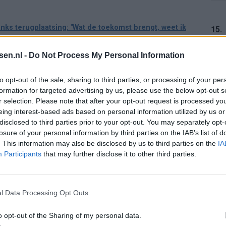
danks terugplaatsing: "Wat de toekomst brengt, weet ik
15.
tsen.nl -
Do Not Process My Personal Information
16.
to opt-out of the sale, sharing to third parties, or processing of your per
formation for targeted advertising by us, please use the below opt-out s
r selection. Please note that after your opt-out request is processed y
eing interest-based ads based on personal information utilized by us or
17.
disclosed to third parties prior to your opt-out. You may separately opt-
losure of your personal information by third parties on the IAB’s list of
. This information may also be disclosed by us to third parties on the
IA
Rooij barst los
Participants
that may further disclose it to other third parties.
kiest Marokko boven Oranje
18.
l Data Processing Opt Outs
aris en contractdetails
o opt-out of the Sharing of my personal data.
19.
rdeal met koopoptie van 22 miljoen