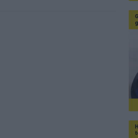
G
g
H
t