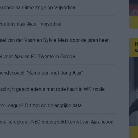
de ronde na ruime zege op Vojvodina
voelens naar Ajax - Vojvodina
ael van der Vaart en Sylvie Meis door de jaren heen
H
w
el voor Ajax en FC Twente in Europa
 bondscoach: "Kampioen met Jong Ajax"
n schrijft geschiedenis met rode kaart in WK-finale
e League? Dit zijn de belangrijke data
isie-terugkeer: NEC onderzoekt komst van Ajax-icoon