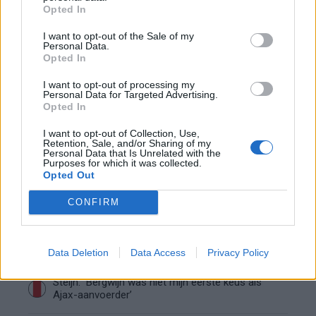
Opted In
“Twente was toen niet haalbaar”: Weghorst blikt
I want to opt-out of the Sale of my
terug op Ajax-keuze
Personal Data.
Opted In
De transferprioriteiten van Ajax worden steeds
I want to opt-out of processing my
duidelijker
Personal Data for Targeted Advertising.
Opted In
Ajax begint voorbereiding met nederlaag: zo ziet
I want to opt-out of Collection, Use,
Retention, Sale, and/or Sharing of my
de route naar PEC eruit
Personal Data that Is Unrelated with the
Purposes for which it was collected.
Opted Out
Zo overtuigde PSV Sven Mijnans en bleef Ajax
met lege handen achter
CONFIRM
Waarom steeds meer sleutelfiguren Ajax
verlaten
Data Deletion
Data Access
Privacy Policy
Steijn: ‘Bergwijn was niet mijn eerste keus als
Ajax-aanvoerder’