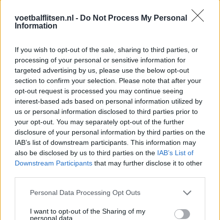
tackle in oefenduel van Ajax
voetbalflitsen.nl -
Do Not Process My Personal
Information
Dit houdt de transfer van Marc-André ter Stegen
naar Ajax nog tegen
If you wish to opt-out of the sale, sharing to third parties, or
processing of your personal or sensitive information for
De terugkeer van Daley Blind past in een groter
targeted advertising by us, please use the below opt-out
plan van Ajax
section to confirm your selection. Please note that after your
opt-out request is processed you may continue seeing
interest-based ads based on personal information utilized by
Kritiek op Engels van Míchel genuanceerd: ‘Ajax-
us or personal information disclosed to third parties prior to
spelers snappen dat echt wel’
your opt-out. You may separately opt-out of the further
disclosure of your personal information by third parties on the
De eerste Míchel-dagen bij Ajax: Blind coacht,
IAB’s list of downstream participants. This information may
Gloukh krijgt standje en Ceballos wordt gebeld
also be disclosed by us to third parties on the
IAB’s List of
Downstream Participants
that may further disclose it to other
Steur kiest voor Newcastle na gemiste
third parties.
duidelijkheid bij Ajax
Personal Data Processing Opt Outs
I want to opt-out of the Sharing of my
Blind kan bij Ajax de speler naast Míchel worden
personal data.