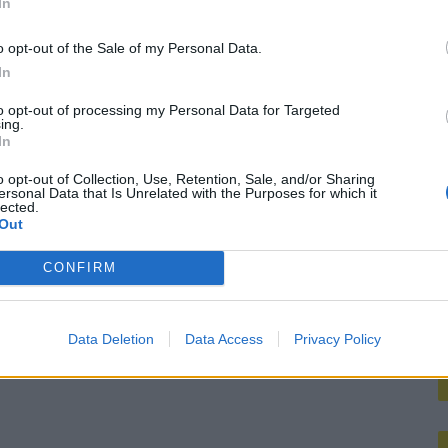
In
bij Ajax’
M
o opt-out of the Sale of my Personal Data.
mt met duidelijk antwoord
In
to opt-out of processing my Personal Data for Targeted
koord over Ter Stegen’
ing.
In
mengt zich
o opt-out of Collection, Use, Retention, Sale, and/or Sharing
ersonal Data that Is Unrelated with the Purposes for which it
lected.
Out
CONFIRM
Data Deletion
Data Access
Privacy Policy