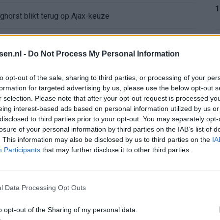
1
ghorst blikt terug op Ajax-keuze
den steeds duidelijker
1
tsen.nl -
Do Not Process My Personal Information
aag: zo ziet de route naar PEC eruit
to opt-out of the sale, sharing to third parties, or processing of your per
formation for targeted advertising by us, please use the below opt-out s
bleef Ajax met lege handen achter
r selection. Please note that after your opt-out request is processed y
1
eing interest-based ads based on personal information utilized by us or
disclosed to third parties prior to your opt-out. You may separately opt-
Ajax verlaten
losure of your personal information by third parties on the IAB’s list of
. This information may also be disclosed by us to third parties on the
IA
e keus als Ajax-aanvoerder’
1
Participants
that may further disclose it to other third parties.
 bestuurlijke Ajax-fase
l Data Processing Opt Outs
2
nse WK-spits op het lijstje van Ajax?
o opt-out of the Sharing of my personal data.