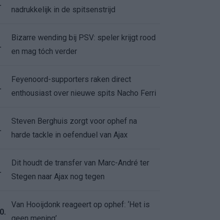
.
nadrukkelijk in de spitsenstrijd
Bizarre wending bij PSV: speler krijgt rood
.
en mag tóch verder
Feyenoord-supporters raken direct
.
enthousiast over nieuwe spits Nacho Ferri
Steven Berghuis zorgt voor ophef na
.
harde tackle in oefenduel van Ajax
Dit houdt de transfer van Marc-André ter
.
Stegen naar Ajax nog tegen
Van Hooijdonk reageert op ophef: ‘Het is
0.
geen mening’