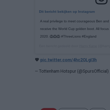
Dit bericht bekijken op Instagram
A real privilege to meet courageous Ben and
receive the World Cup golden boot. All focus 
2020. 🦁🦁🦁 #ThreeLions #England
Een bericht gedeeld door
Harry Kane
(@harr
💙
pic.twitter.com/4hc2QLgI3h
— Tottenham Hotspur (@SpursOfficial)