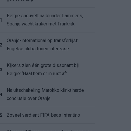
België sneuvelt na blunder Lammens,
1.
Spanje wacht kraker met Frankrijk
Oranje-international op transferlijst:
2.
Engelse clubs tonen interesse
Kijkers zien één grote dissonant bij
3.
België: ‘Haal hem er in rust af’
Na uitschakeling Marokko klinkt harde
4.
conclusie over Oranje
Zoveel verdient FIFA-baas Infantino
5.