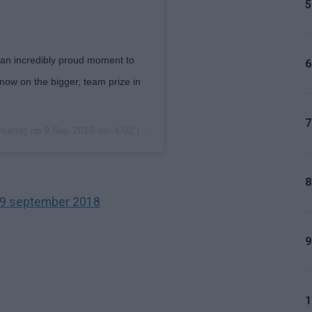
5
 an incredibly proud moment to
6
now on the bigger, team prize in
7
ykane) op
9 Sep 2018 om 4:02 (PDT)
8
9 september 2018
9
1