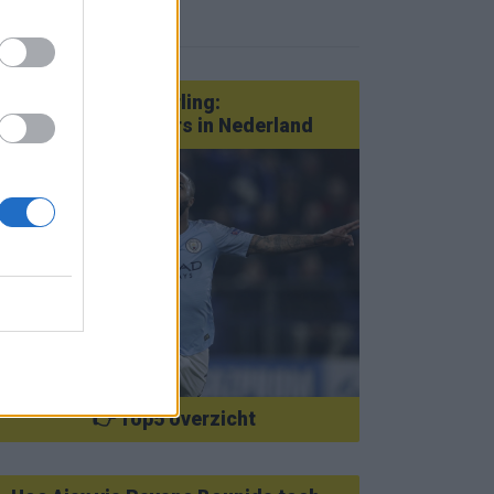
eer nieuws
Van Götze tot Sterling:
statementtransfers in Nederland
👉 Top5 overzicht