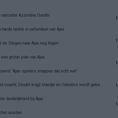
K-sensatie Azzedine Ounahi
1
 harde tackle in oefenduel van Ajax
1
é ter Stegen naar Ajax nog tegen
 een groter plan van Ajax
1
ceerd: ‘Ajax-spelers snappen dat echt wel’
De eerste Míchel-dagen bij Ajax: Blind coacht, Gloukh krijgt standje en Ceballos wordt gebeld
1
e duidelijkheid bij Ajax
1
íchel worden