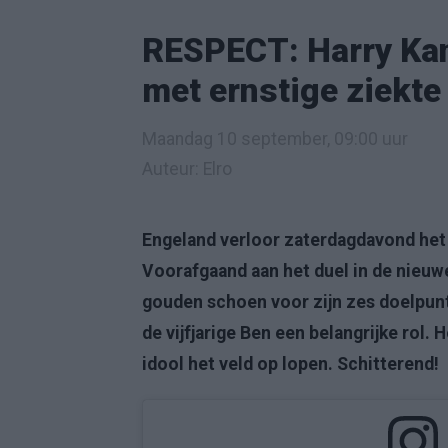
RESPECT: Harry Kan
met ernstige ziekte
Maandag 10 september, 09:00 uur
Auteur: Elro
Engeland verloor zaterdagdavond het 
Voorafgaand aan het duel in de nieuw
gouden schoen voor zijn zes doelpun
de vijfjarige Ben een belangrijke rol.
idool het veld op lopen. Schitterend!