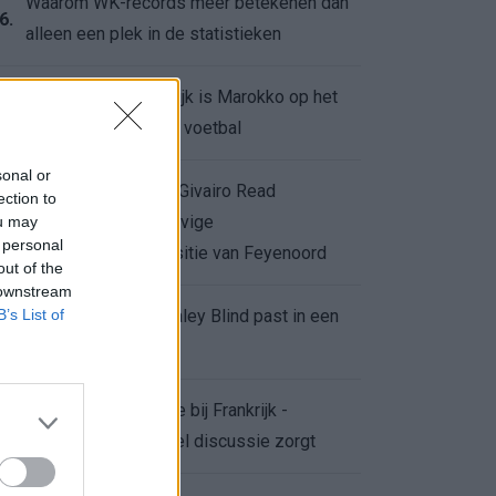
Waarom WK-records meer betekenen dan
6.
alleen een plek in de statistieken
Voor de Schilderswijk is Marokko op het
7.
WK meer dan alleen voetbal
sonal or
Afgewezen bod op Givairo Read
ection to
onderstreept de stevige
ou may
8.
 personal
onderhandelingspositie van Feyenoord
out of the
 downstream
B’s List of
De terugkeer van Daley Blind past in een
9.
groter plan van Ajax
Waarom de arbitrage bij Frankrijk -
0.
Marokko voor zoveel discussie zorgt